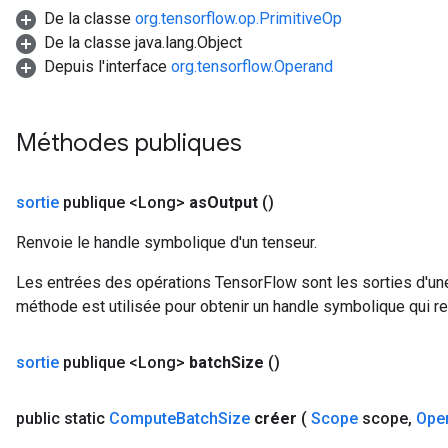
De la classe
org.tensorflow.op.PrimitiveOp
De la classe java.lang.Object
Depuis l'interface
org.tensorflow.Operand
Méthodes publiques
sortie
publique <Long>
as
Output
()
Renvoie le handle symbolique d'un tenseur.
Les entrées des opérations TensorFlow sont les sorties d'une
méthode est utilisée pour obtenir un handle symbolique qui rep
sortie
publique <Long>
batch
Size
()
public static
Compute
Batch
Size
créer
(
Scope
scope
,
Ope