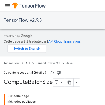
TensorFlow v2.9.3
Cette page a été traduite par l'
API Cloud Translation
.
TensorFlow
API
TensorFlow v2.9.3
Java
Ce contenu vous a-t-il été utile ?
Compute
Batch
Size
Sur cette page
Méthodes publiques