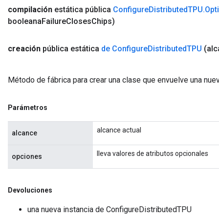
compilación
estática pública
Configure
Distributed
TPU
.
Opt
booleana
Failure
Closes
Chips)
creación
pública estática
de Configure
Distributed
TPU
(al
ryTensorBatch
Método de fábrica para crear una clase que envuelve una nue
dTensorBatch
Parámetros
alcance actual
alcance
lleva valores de atributos opcionales
opciones
Devoluciones
rBatch
una nueva instancia de ConfigureDistributedTPU