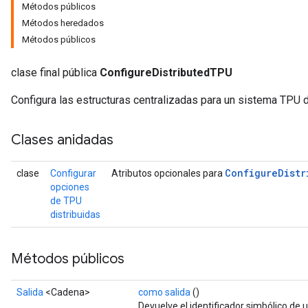
Métodos públicos
Métodos heredados
Métodos públicos
clase final pública
ConfigureDistributedTPU
Configura las estructuras centralizadas para un sistema TPU d
Clases anidadas
Configure
Distr
clase
Configurar
Atributos opcionales para
opciones
de TPU
distribuidas
Métodos públicos
Salida
<Cadena>
como salida
()
Devuelve el identificador simbólico de u