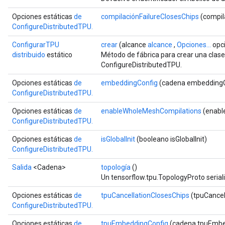
Opciones estáticas
de
compilaciónFailureClosesChips
(compil
ConfigureDistributedTPU.
ConfigurarTPU
crear
(alcance
alcance
,
Opciones...
opc
distribuido
estático
Método de fábrica para crear una clas
ConfigureDistributedTPU.
Opciones estáticas
de
embeddingConfig
(cadena embeddingC
ConfigureDistributedTPU.
Opciones estáticas
de
enableWholeMeshCompilations
(enabl
ConfigureDistributedTPU.
Opciones estáticas
de
isGlobalInit
(booleano isGlobalInit)
ConfigureDistributedTPU.
Salida
<Cadena>
topología
()
Un tensorflow.tpu.TopologyProto serial
Opciones estáticas
de
tpuCancellationClosesChips
(tpuCancel
ConfigureDistributedTPU.
Opciones estáticas
de
tpuEmbeddingConfig
(cadena tpuEmbe