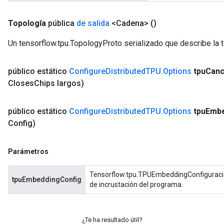
Topología
pública
de salida
<Cadena>
()
Un tensorflow.tpu.TopologyProto serializado que describe la 
público estático
Configure
Distributed
TPU
.
Options
tpu
Canc
Closes
Chips largos)
público estático
Configure
Distributed
TPU
.
Options
tpu
Embe
Config)
Parámetros
Tensorflow.tpu.TPUEmbeddingConfiguració
tpuEmbeddingConfig
de incrustación del programa.
¿Te ha resultado útil?