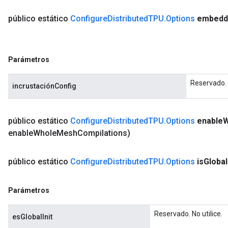
Batch
público estático
Configure
Distributed
TPU
.
Options
embedd
atch
Parámetros
Reservado. N
incrustaciónConfig
público estático
Configure
Distributed
TPU
.
Options
enable
W
enable
Whole
Mesh
Compilations)
público estático
Configure
Distributed
TPU
.
Options
is
Global
Parámetros
Reservado. No utilice.
esGlobalInit