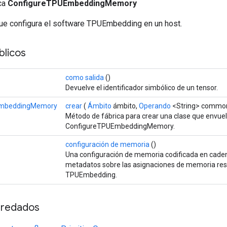
ica
ConfigureTPUEmbeddingMemory
ue configura el software TPUEmbedding en un host.
licos
>
como salida
()
Devuelve el identificador simbólico de un tensor.
EmbeddingMemory
crear
(
Ámbito
ámbito,
Operando
<String> commo
Método de fábrica para crear una clase que envue
ConfigureTPUEmbeddingMemory.
>
configuración de memoria
()
Una configuración de memoria codificada en cade
metadatos sobre las asignaciones de memoria re
TPUEmbedding.
redados