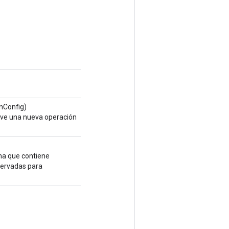
nConfig)
lve una nueva operación
na que contiene
servadas para