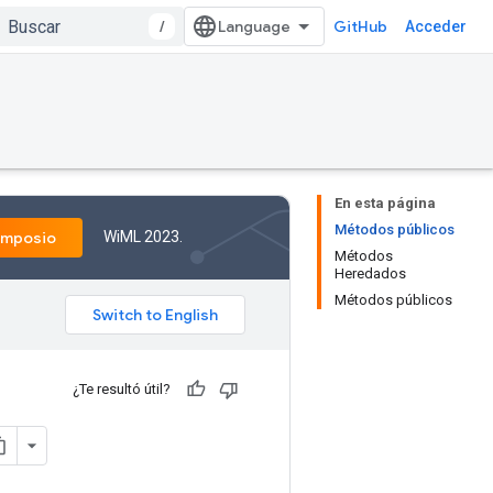
/
GitHub
Acceder
En esta página
Métodos públicos
WiML 2023.
imposio
Métodos
Heredados
Métodos públicos
¿Te resultó útil?