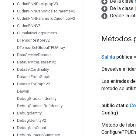
De la clase
Cudnn
RNNBackprop
V3
De la clase 
Cudnn
RNNCanonical
To
Params
V2
Desde la in
Cudnn
RNNParams
To
Canonical
V2
Cudnn
RNNV3
Cumulative
Logsumexp
Métodos 
DTensor
Restore
V2
DTensor
Set
Global
TPUArray
Data
Service
Dataset
Salida
pública 
Data
Service
Dataset
V2
Devuelve el iden
Dataset
Cardinality
Dataset
From
Graph
Las entradas de
Dataset
To
Graph
V2
método se utiliz
Dawsn
Debug
Gradient
Identity
public static
Co
Debug
Gradient
Ref
Identity
Config)
Debug
Identity
Debug
Identity
V2
Método de fábri
Debug
Nan
Count
ConfigureTPUE
Debug
Numeric
Summary