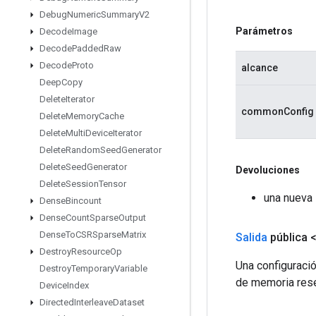
Debug
Numeric
Summary
V2
Parámetros
Decode
Image
Decode
Padded
Raw
Decode
Proto
alcance
Deep
Copy
Delete
Iterator
commonConfig
Delete
Memory
Cache
Delete
Multi
Device
Iterator
Delete
Random
Seed
Generator
Delete
Seed
Generator
Devoluciones
Delete
Session
Tensor
una nueva
Dense
Bincount
Dense
Count
Sparse
Output
Dense
To
CSRSparse
Matrix
Salida
pública 
Destroy
Resource
Op
Una configuraci
Destroy
Temporary
Variable
de memoria res
Device
Index
Directed
Interleave
Dataset