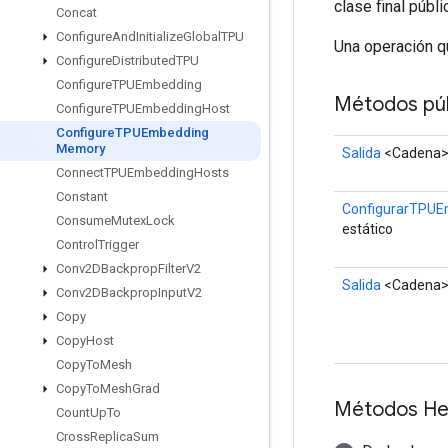
clase final públ
Concat
Configure
And
Initialize
Global
TPU
Una operación q
Configure
Distributed
TPU
Configure
TPUEmbedding
Métodos púb
Configure
TPUEmbedding
Host
Configure
TPUEmbedding
Memory
Salida
<Cadena
Connect
TPUEmbedding
Hosts
Constant
ConfigurarTPU
Consume
Mutex
Lock
estático
Control
Trigger
Conv2DBackprop
Filter
V2
Salida
<Cadena
Conv2DBackprop
Input
V2
Copy
Copy
Host
Copy
To
Mesh
Copy
To
Mesh
Grad
Métodos He
Count
Up
To
Cross
Replica
Sum