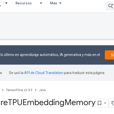
Recursos
Más
lo último en aprendizaje automático, IA generativa y más en el
S
Se usó la
API de Cloud Translation
para traducir esta página.
TensorFlow v2.9.3
Java
re
TPUEmbedding
Memory