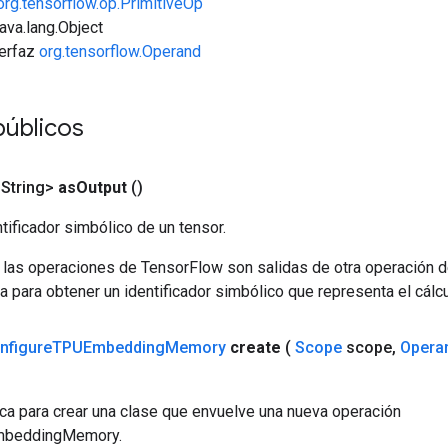
org.tensorflow.op.PrimitiveOp
java.lang.Object
terfaz
org.tensorflow.Operand
públicos
<String>
as
Output
()
tificador simbólico de un tensor.
 las operaciones de TensorFlow son salidas de otra operación 
a para obtener un identificador simbólico que representa el cálcu
nfigure
TPUEmbedding
Memory
create
(
Scope
scope
,
Opera
ca para crear una clase que envuelve una nueva operación
mbeddingMemory.