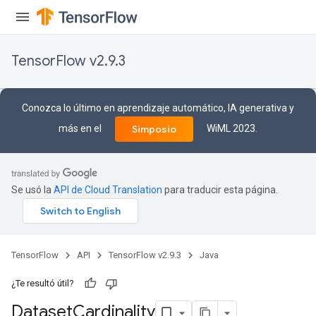
TensorFlow v2.9.3
Conozca lo último en aprendizaje automático, IA generativa y
más en el
WiML 2023.
Simposio
Se usó la
API de Cloud Translation
para traducir esta página.
TensorFlow
API
TensorFlow v2.9.3
Java
¿Te resultó útil?
Dataset
Cardinality