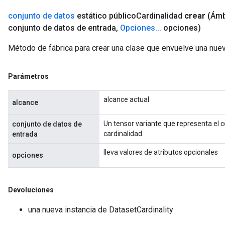
conjunto de datos
estático público
Cardinalidad
crear
(Ám
conjunto de datos de entrada
,
Opciones
.
.
.
opciones)
Método de fábrica para crear una clase que envuelve una nuev
Parámetros
alcance actual
alcance
Un tensor variante que representa el c
conjunto de datos de
cardinalidad.
entrada
lleva valores de atributos opcionales
opciones
Devoluciones
una nueva instancia de DatasetCardinality