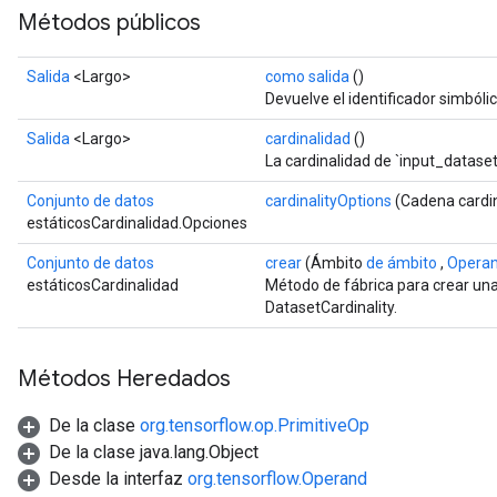
Métodos públicos
Salida
<Largo>
como salida
()
Devuelve el identificador simbólic
Salida
<Largo>
cardinalidad
()
La cardinalidad de `input_dataset
Conjunto de datos
cardinalityOptions
(Cadena cardin
estáticosCardinalidad.Opciones
Conjunto de datos
crear
(Ámbito
de ámbito
,
Opera
estáticosCardinalidad
Método de fábrica para crear un
DatasetCardinality.
Métodos Heredados
De la clase
org.tensorflow.op.PrimitiveOp
ryTensorBatch
De la clase java.lang.Object
Desde la interfaz
org.tensorflow.Operand