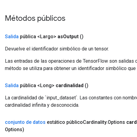
Métodos públicos
Salida
pública <Largo>
as
Output
()
Devuelve el identificador simbólico de un tensor.
rBatch
Las entradas de las operaciones de TensorFlow son salidas d
método se utiliza para obtener un identificador simbólico que 
Batch
Salida
pública <Long>
cardinalidad
()
atch
La cardinalidad de `input_dataset`. Las constantes con nombre
cardinalidad infinita y desconocida.
conjunto de datos
estático público
Cardinality
.
Options
card
Options)