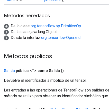
Salida
<T>
producción
()
Métodos heredados
De la clase
org.tensorflow.op.PrimitiveOp
De la clase java.lang.Object
Desde la interfaz
org.tensorflow.Operand
Métodos públicos
Salida
pública <T>
como Salida
()
ryTensorBatch
dTensorBatch
Devuelve el identificador simbólico de un tensor.
Las entradas a las operaciones de TensorFlow son salidas de
método se utiliza para obtener un identificador simbólico que 