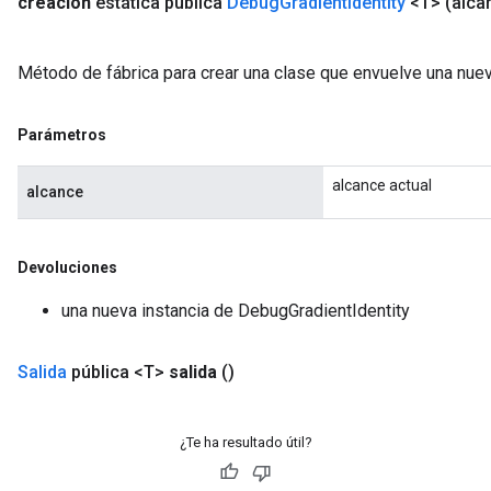
creación
estática pública
Debug
Gradient
Identity
<T>
(alc
Método de fábrica para crear una clase que envuelve una nue
rBatch
Parámetros
alcance actual
alcance
Batch
atch
Devoluciones
una nueva instancia de DebugGradientIdentity
Salida
pública <T>
salida
()
¿Te ha resultado útil?