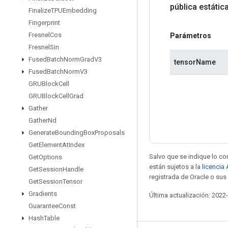
pública estátic
Finalize
TPUEmbedding
Fingerprint
Fresnel
Cos
Parámetros
Fresnel
Sin
Fused
Batch
Norm
Grad
V3
tensorName
Fused
Batch
Norm
V3
GRUBlock
Cell
GRUBlock
Cell
Grad
Gather
Gather
Nd
Generate
Bounding
Box
Proposals
Get
Element
At
Index
Salvo que se indique lo con
Get
Options
están sujetos a la
licencia
Get
Session
Handle
registrada de Oracle o sus 
Get
Session
Tensor
Gradients
Última actualización: 2022
Guarantee
Const
Hash
Table