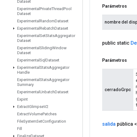
Dataset
Parámetros
Experimental
Private
Thread
Pool
Dataset
Experimental
Random
Dataset
nombre del disp
Experimental
Rebatch
Dataset
Experimental
Set
Stats
Aggregator
Dataset
public static
De
Experimental
Sliding
Window
Dataset
Parámetros
Experimental
Sql
Dataset
Experimental
Stats
Aggregator
Handle
Experimental
Stats
Aggregator
Summary
cerradoGrpc
Experimental
Unbatch
Dataset
Expint
Extract
Glimpse
V2
Extract
Volume
Patches
File
System
Set
Configuration
salida
pública 
Fill
Finalize
Dataset