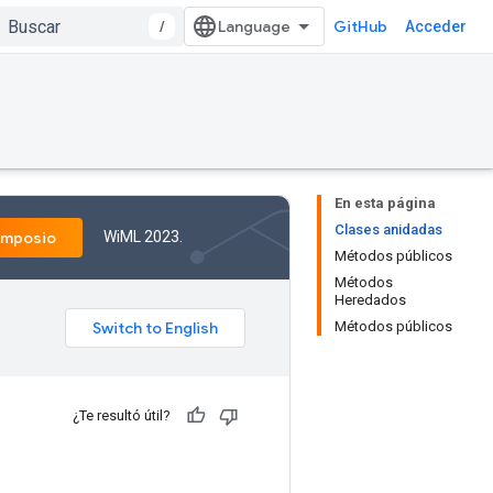
/
GitHub
Acceder
En esta página
Clases anidadas
WiML 2023.
imposio
Métodos públicos
Métodos
Heredados
Métodos públicos
¿Te resultó útil?