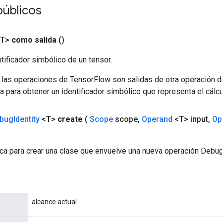
públicos
<T>
como salida
()
tificador simbólico de un tensor.
 las operaciones de TensorFlow son salidas de otra operación 
a para obtener un identificador simbólico que representa el cálcu
bug
Identity
<T>
create
(
Scope
scope
,
Operand
<T> input
,
Op
ca para crear una clase que envuelve una nueva operación Debug
alcance actual