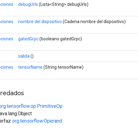
pciones
debugUrls
(Lista<String> debugUrls)
pciones
nombre del dispositivo
(Cadena nombre del dispositivo)
pciones
gatedGrpc
(booleano gatedGrpc)
salida
()
pciones
tensorName
(String tensorName)
redados
org.tensorflow.op.PrimitiveOp
java.lang.Object
terfaz
org.tensorflow.Operand