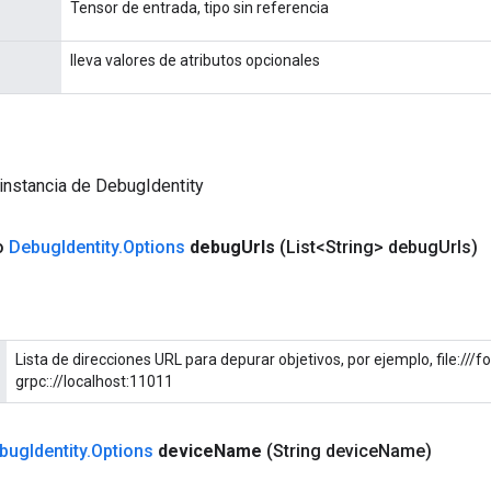
Tensor de entrada, tipo sin referencia
lleva valores de atributos opcionales
instancia de DebugIdentity
co
Debug
Identity
.
Options
debug
Urls
(List<String> debug
Urls)
Lista de direcciones URL para depurar objetivos, por ejemplo, file://
grpc:://localhost:11011
bug
Identity
.
Options
device
Name
(String device
Name)