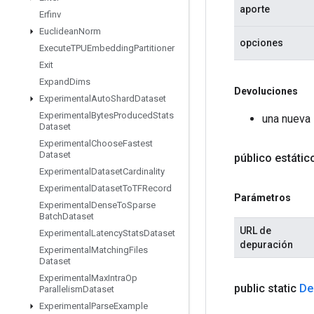
aporte
Erfinv
Euclidean
Norm
opciones
Execute
TPUEmbedding
Partitioner
Exit
Expand
Dims
Devoluciones
Experimental
Auto
Shard
Dataset
Experimental
Bytes
Produced
Stats
una nueva 
Dataset
Experimental
Choose
Fastest
Dataset
público estáti
Experimental
Dataset
Cardinality
Experimental
Dataset
To
TFRecord
Parámetros
Experimental
Dense
To
Sparse
Batch
Dataset
URL de
Experimental
Latency
Stats
Dataset
depuración
Experimental
Matching
Files
Dataset
Experimental
Max
Intra
Op
public static
De
Parallelism
Dataset
Experimental
Parse
Example