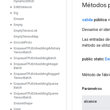
Dynamic
Stitch
Métodos 
Edit
Distance
Eig
Einsum
salida
pública 
Empty
Devuelve el iden
Empty
Tensor
List
Empty
Tensor
Map
Las entradas de
Encode
Proto
método se utiliz
Enqueue
TPUEmbedding
Arbitrary
Tensor
Batch
Enqueue
TPUEmbedding
Batch
public static
De
Enqueue
TPUEmbedding
Integer
Batch
Enqueue
TPUEmbedding
Ragged
Método de fábri
Tensor
Batch
Enqueue
TPUEmbedding
Sparse
Batch
Parámetros
Enqueue
TPUEmbedding
Sparse
Tensor
Batch
alcance
Ensure
Shape
Enter