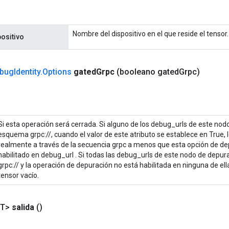
Nombre del dispositivo en el que reside el tensor.
ositivo
bug
Identity
.
Options
gated
Grpc
(booleano gated
Grpc)
Si esta operación será cerrada. Si alguno de los debug_urls de este nod
esquema grpc://, cuando el valor de este atributo se establece en True, 
realmente a través de la secuencia grpc a menos que esta opción de d
habilitado en debug_url . Si todas las debug_urls de este nodo de depu
grpc:// y la operación de depuración no está habilitada en ninguna de ella
tensor vacío.
<T>
salida
()