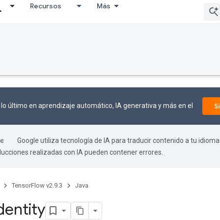
Recursos
Más
lo último en aprendizaje automático, IA generativa y más en el
S
Google utiliza tecnología de IA para traducir contenido a tu idioma
aducciones realizadas con IA pueden contener errores.
TensorFlow v2.9.3
Java
dentity