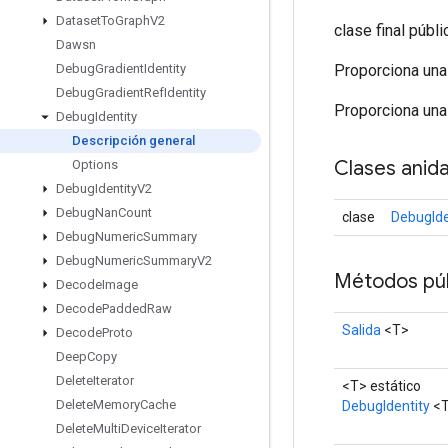
Dataset
To
Graph
V2
clase final públ
Dawsn
Proporciona una 
Debug
Gradient
Identity
Debug
Gradient
Ref
Identity
Proporciona una 
Debug
Identity
Descripción general
Clases anid
Options
Debug
Identity
V2
Debug
Nan
Count
clase
DebugIde
Debug
Numeric
Summary
Debug
Numeric
Summary
V2
Métodos púb
Decode
Image
Decode
Padded
Raw
Salida
<T>
Decode
Proto
Deep
Copy
Delete
Iterator
<T> estático
Delete
Memory
Cache
DebugIdentity
<
Delete
Multi
Device
Iterator