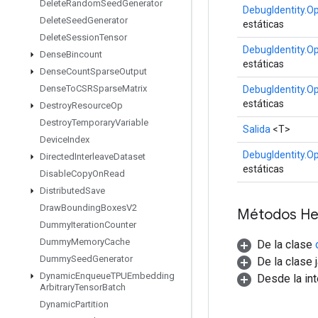
Delete
Random
Seed
Generator
DebugIdentity.O
Delete
Seed
Generator
estáticas
Delete
Session
Tensor
DebugIdentity.O
Dense
Bincount
estáticas
Dense
Count
Sparse
Output
Dense
To
CSRSparse
Matrix
DebugIdentity.O
estáticas
Destroy
Resource
Op
Destroy
Temporary
Variable
Salida
<T>
Device
Index
DebugIdentity.O
Directed
Interleave
Dataset
estáticas
Disable
Copy
On
Read
Distributed
Save
Draw
Bounding
Boxes
V2
Métodos He
Dummy
Iteration
Counter
Dummy
Memory
Cache
De la clase
Dummy
Seed
Generator
De la clase 
Dynamic
Enqueue
TPUEmbedding
Desde la in
Arbitrary
Tensor
Batch
Dynamic
Partition