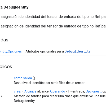
ica
DebugIdentity
asignación de identidad del tensor de entrada de tipo no Ref par
asignación de identidad del tensor de entrada de tipo no Ref par
adas
Debug
Identity
ntity.Opciones
Atributos opcionales para
licos
como salida
()
Devuelve el identificador simbólico de un tensor.
crear
(
Alcance
alcance,
Operando
<T> entrada,
Opciones...
op
T>
Método de fábrica para crear una clase que envuelve una nu
DebugIdentity.