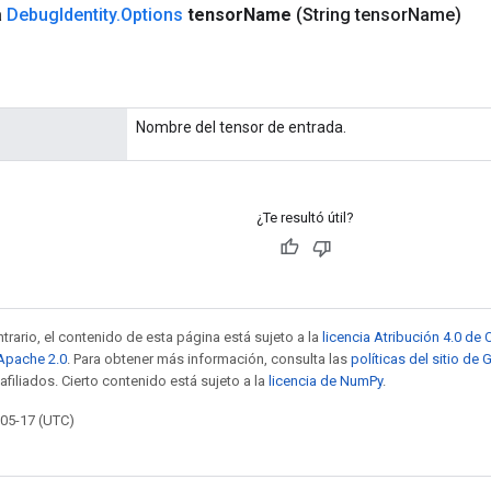
a
Debug
Identity
.
Options
tensor
Name
(String tensor
Name)
Nombre del tensor de entrada.
¿Te resultó útil?
trario, el contenido de esta página está sujeto a la
licencia Atribución 4.0 d
 Apache 2.0
. Para obtener más información, consulta las
políticas del sitio de
afiliados. Cierto contenido está sujeto a la
licencia de NumPy
.
-05-17 (UTC)