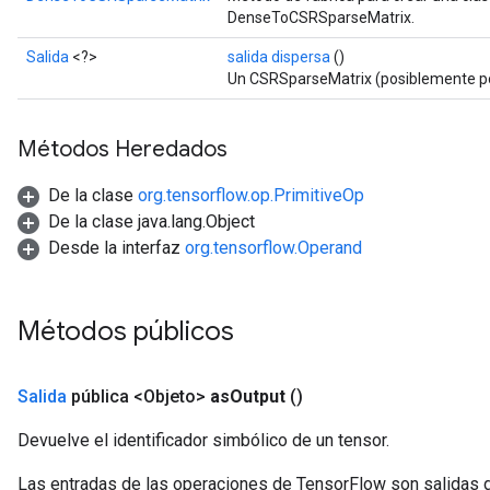
DenseToCSRSparseMatrix.
Salida
<?>
salida dispersa
()
rBatch
Un CSRSparseMatrix (posiblemente por
Batch
Métodos Heredados
atch
De la clase
org.tensorflow.op.PrimitiveOp
De la clase java.lang.Object
Desde la interfaz
org.tensorflow.Operand
Métodos públicos
Salida
pública <Objeto>
as
Output
()
Devuelve el identificador simbólico de un tensor.
Las entradas de las operaciones de TensorFlow son salidas d