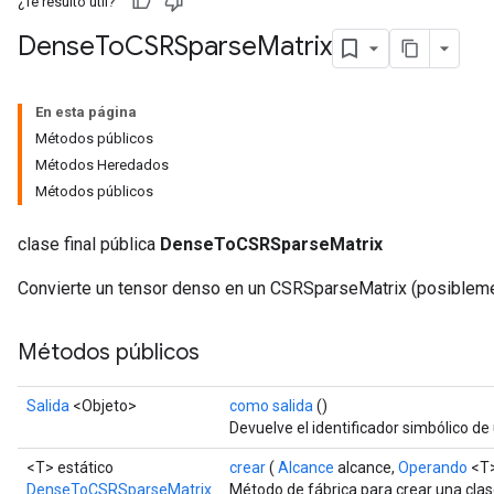
¿Te resultó útil?
Dense
To
CSRSparse
Matrix
En esta página
Métodos públicos
Métodos Heredados
Métodos públicos
clase final pública
DenseToCSRSparseMatrix
Convierte un tensor denso en un CSRSparseMatrix (posiblemen
ryTensorBatch
Métodos públicos
Salida
<Objeto>
como salida
()
Devuelve el identificador simbólico de 
<T> estático
crear
(
Alcance
alcance,
Operando
<T>
DenseToCSRSparseMatrix
Método de fábrica para crear una cla