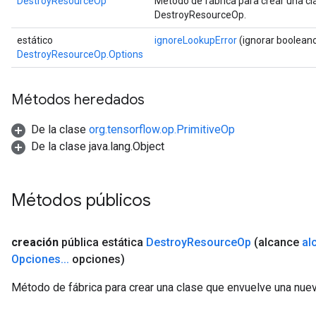
DestroyResourceOp
Método de fábrica para crear una c
DestroyResourceOp.
estático
ignoreLookupError
(ignorar boolean
DestroyResourceOp.Options
rBatch
Métodos heredados
Batch
De la clase
org.tensorflow.op.PrimitiveOp
atch
De la clase java.lang.Object
Métodos públicos
creación
pública estática
Destroy
Resource
Op
(alcance
al
Opciones
.
.
.
opciones)
Método de fábrica para crear una clase que envuelve una nu