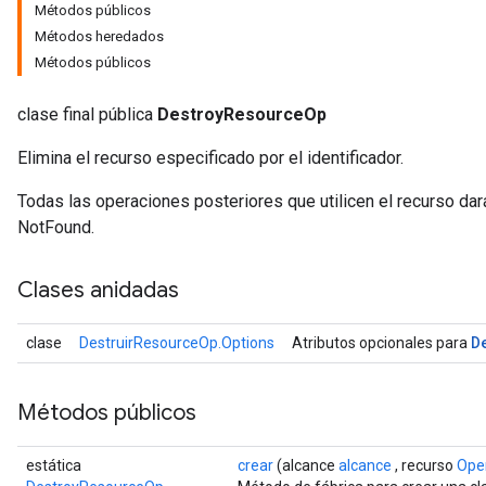
Métodos públicos
Métodos heredados
Métodos públicos
clase final pública
DestroyResourceOp
Elimina el recurso especificado por el identificador.
Todas las operaciones posteriores que utilicen el recurso da
NotFound.
Clases anidadas
ryTensorBatch
dTensorBatch
D
clase
DestruirResourceOp.Options
Atributos opcionales para
Métodos públicos
estática
crear
(alcance
alcance
, recurso
Ope