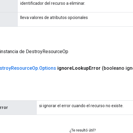
identificador del recurso a eliminar.
lleva valores de atributos opcionales
 instancia de DestroyResourceOp
stroy
Resource
Op
.
Options
ignore
Lookup
Error
(booleano ign
si ignorar el error cuando el recurso no existe.
rror
¿Te resultó útil?