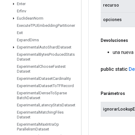
Enter
recurso
Erfinv
Euclidean
Norm
opciones
Execute
TPUEmbedding
Partitioner
Exit
Expand
Dims
Devoluciones
Experimental
Auto
Shard
Dataset
una nueva
Experimental
Bytes
Produced
Stats
Dataset
Experimental
Choose
Fastest
public static
De
Dataset
Experimental
Dataset
Cardinality
Experimental
Dataset
To
TFRecord
Experimental
Dense
To
Sparse
Parámetros
Batch
Dataset
Experimental
Latency
Stats
Dataset
ignorarLookupE
Experimental
Matching
Files
Dataset
Experimental
Max
Intra
Op
Parallelism
Dataset