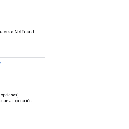
de error NotFound.
p
opciones)
a nueva operación