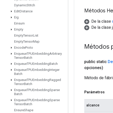
Dynamic
Stitch
Métodos He
Edit
Distance
Eig
De la clase
Einsum
De la clase 
Empty
Empty
Tensor
List
Empty
Tensor
Map
Métodos 
Encode
Proto
Enqueue
TPUEmbedding
Arbitrary
Tensor
Batch
public static
De
Enqueue
TPUEmbedding
Batch
opciones)
Enqueue
TPUEmbedding
Integer
Batch
Método de fábri
Enqueue
TPUEmbedding
Ragged
Tensor
Batch
Enqueue
TPUEmbedding
Sparse
Parámetros
Batch
Enqueue
TPUEmbedding
Sparse
Tensor
Batch
alcance
Ensure
Shape