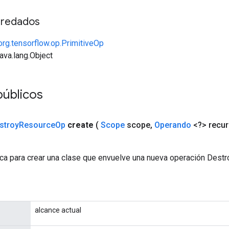
redados
org.tensorflow.op.PrimitiveOp
java.lang.Object
públicos
stroy
Resource
Op
create
(
Scope
scope
,
Operando
<?> recu
ca para crear una clase que envuelve una nueva operación Dest
alcance actual