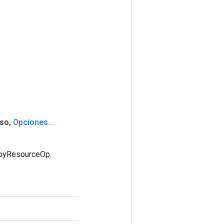
rso
,
Opciones
.
.
.
royResourceOp.