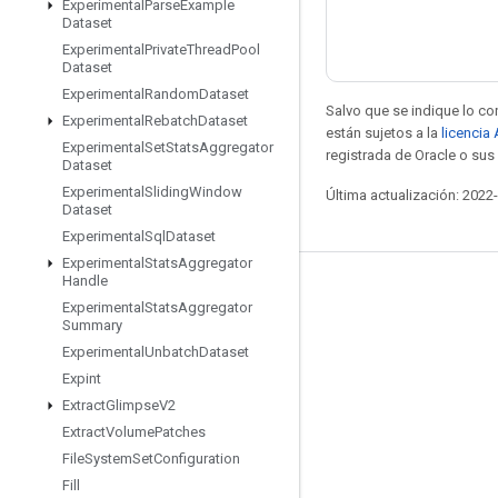
Experimental
Parse
Example
Dataset
Experimental
Private
Thread
Pool
Dataset
Experimental
Random
Dataset
Salvo que se indique lo con
Experimental
Rebatch
Dataset
están sujetos a la
licencia
Experimental
Set
Stats
Aggregator
registrada de Oracle o sus 
Dataset
Experimental
Sliding
Window
Última actualización: 2022
Dataset
Experimental
Sql
Dataset
Experimental
Stats
Aggregator
Handle
Mantente conectado
Experimental
Stats
Aggregator
Summary
Blog
Experimental
Unbatch
Dataset
Foro
Expint
GitHub
Extract
Glimpse
V2
Extract
Volume
Patches
Twitter
File
System
Set
Configuration
YouTube
Fill