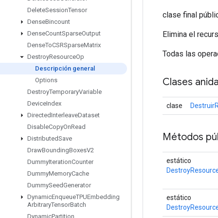
Delete
Session
Tensor
clase final públ
Dense
Bincount
Elimina el recur
Dense
Count
Sparse
Output
Dense
To
CSRSparse
Matrix
Todas las operac
Destroy
Resource
Op
Descripción general
Clases anid
Options
Destroy
Temporary
Variable
Device
Index
clase
Destruir
Directed
Interleave
Dataset
Disable
Copy
On
Read
Métodos púb
Distributed
Save
Draw
Bounding
Boxes
V2
estático
Dummy
Iteration
Counter
DestroyResourc
Dummy
Memory
Cache
Dummy
Seed
Generator
Dynamic
Enqueue
TPUEmbedding
estático
Arbitrary
Tensor
Batch
DestroyResourc
Dynamic
Partition