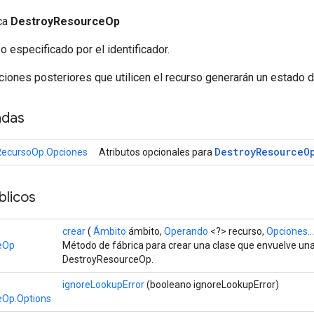
ica
DestroyResourceOp
so especificado por el identificador.
iones posteriores que utilicen el recurso generarán un estado 
adas
Destroy
Resource
O
RecursoOp.Opciones
Atributos opcionales para
licos
crear
(
Ámbito
ámbito,
Operando
<?> recurso,
Opciones...
eOp
Método de fábrica para crear una clase que envuelve un
DestroyResourceOp.
ignoreLookupError
(booleano ignoreLookupError)
eOp.Options