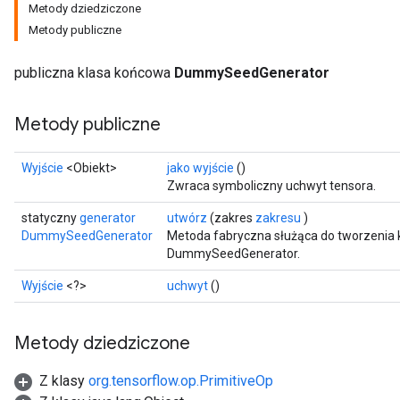
Metody dziedziczone
ryTensorBatch
Metody publiczne
dTensorBatch
publiczna klasa końcowa
DummySeedGenerator
Metody publiczne
Wyjście
<Obiekt>
jako wyjście
()
Zwraca symboliczny uchwyt tensora.
statyczny
generator
utwórz
(zakres
zakresu
)
DummySeedGenerator
Metoda fabryczna służąca do tworzenia 
DummySeedGenerator.
rBatch
Wyjście
<?>
uchwyt
()
Batch
Metody dziedziczone
atch
Z klasy
org.tensorflow.op.PrimitiveOp