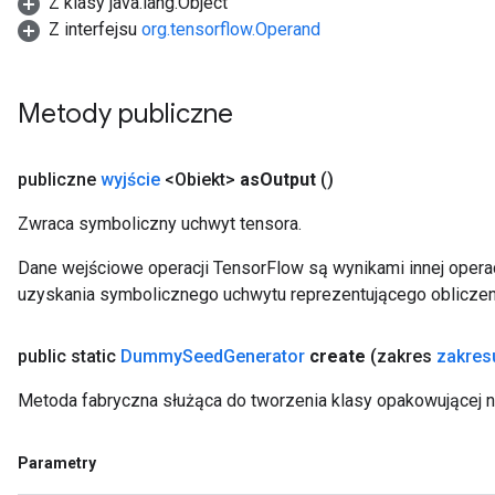
Z klasy java.lang.Object
Z interfejsu
org.tensorflow.Operand
Metody publiczne
publiczne
wyjście
<Obiekt>
as
Output
()
Zwraca symboliczny uchwyt tensora.
Dane wejściowe operacji TensorFlow są wynikami innej operac
uzyskania symbolicznego uchwytu reprezentującego obliczen
public static
Dummy
Seed
Generator
create
(zakres
zakres
Metoda fabryczna służąca do tworzenia klasy opakowującej
Parametry