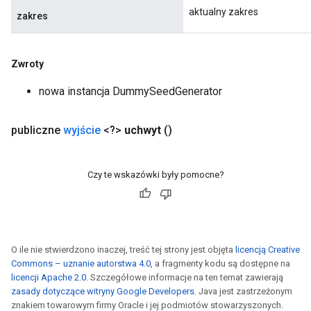
aktualny zakres
zakres
Zwroty
nowa instancja DummySeedGenerator
publiczne
wyjście
<?>
uchwyt
()
Czy te wskazówki były pomocne?
O ile nie stwierdzono inaczej, treść tej strony jest objęta
licencją Creative
Commons – uznanie autorstwa 4.0
, a fragmenty kodu są dostępne na
licencji Apache 2.0
. Szczegółowe informacje na ten temat zawierają
zasady dotyczące witryny Google Developers
. Java jest zastrzeżonym
znakiem towarowym firmy Oracle i jej podmiotów stowarzyszonych.