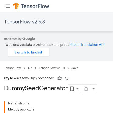
TensorFlow v2.9.3
Ta strona została przetłumaczona przez
Cloud Translation API
.
TensorFlow
API
TensorFlow v2.9.3
Java
Czy te wskazówki były pomocne?
Dummy
Seed
Generator
Na tej stronie
Metody publiczne