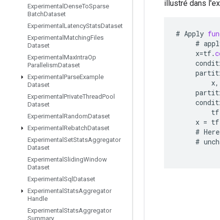
illustré dans l'e
Experimental
Dense
To
Sparse
Batch
Dataset
Experimental
Latency
Stats
Dataset
#
Apply
fun
Experimental
Matching
Files
#
appl
Dataset
x
=
tf
.
c
Experimental
Max
Intra
Op
condit
Parallelism
Dataset
partit
Experimental
Parse
Example
x
,
Dataset
partit
Experimental
Private
Thread
Pool
condit
Dataset
tf
Experimental
Random
Dataset
x
=
tf
Experimental
Rebatch
Dataset
#
Here
Experimental
Set
Stats
Aggregator
#
unch
Dataset
Experimental
Sliding
Window
Dataset
Experimental
Sql
Dataset
Experimental
Stats
Aggregator
Handle
Experimental
Stats
Aggregator
Summary