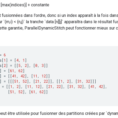
[max(indices)] + constante
 fusionnées dans l'ordre, donc si un index apparaît à la fois dans 
ur `(m,i) < (n,j)` la tranche `data [n][j]` apparaîtra dans le résultat 
tte garantie, ParallelDynamicStitch peut fonctionner mieux sur c
=
6
s
[
1
]
=
[
4
,
1
]
s
[
2
]
=
[[
5
,
2
]
,
[
0
,
3
]]
]
=
[
61
,
62
]
]
=
[[
41
,
42
]
,
[
11
,
12
]]
]
=
[[[
51
,
52
]
,
[
21
,
22
]]
,
[[
1
,
2
]
,
[
31
,
32
]]]
=
[[
1
,
2
]
,
[
11
,
12
]
,
[
21
,
22
]
,
[
31
,
32
]
,
[
41
,
42
]
,
[
51
,
52
]
,
[
61
,
62
]]
eut être utilisée pour fusionner des partitions créées par `dyn