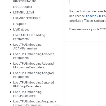
Kth
Order
Statistic
LMDBDataset
Sauf indication contraire, 
LSTMBlock
Cell
une licence
Apache 2.0
. P
LSTMBlock
Cell
Grad
sociétés affiliées. Une part
Lin
Space
Dernière mise à jour le 202
List
Dataset
Load
All
TPUEmbedding
Parameters
Load
TPUEmbedding
ADAMParameters
Rester connecté
Load
TPUEmbedding
Adadelta
Parameters
Blog
Load
TPUEmbedding
Adagrad
Forum
Momentum
Parameters
Load
TPUEmbedding
Adagrad
GitHub
Parameters
Twitter
Load
TPUEmbedding
Centered
RMSProp
Parameters
YouTube
Load
TPUEmbedding
FTRLParameters
Load
TPUEmbedding
Frequency
Estimator
Parameters