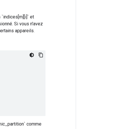
`indices[m][i]` et
fusionné. Si vous n'avez
ertains appareils.
amic_partition` comme