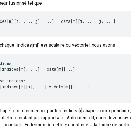
seur fusionné tel que
ces
[
m
][
i
,
...,
j
]
,
...
]
=
data
[
m
][
i
,
...,
j
,
...
]
chaque `indices[m]` est scalaire ou vectoriel, nous avons
dices
:
[
indices
[
m
]
,
...
]
=
data
[
m
][
...
]
or
indices
:
[
indices
[
m
][
i
]
,
...
]
=
data
[
m
][
i
,
...
]
shape` doit commencer par les `indices[i].shape` correspondants,
oit être constant par rapport à `i`. Autrement dit, nous devons avoi
 + constant`. En termes de cette « constante », la forme de sortie