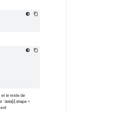
 et le reste de
r `data[i].shape =
 est