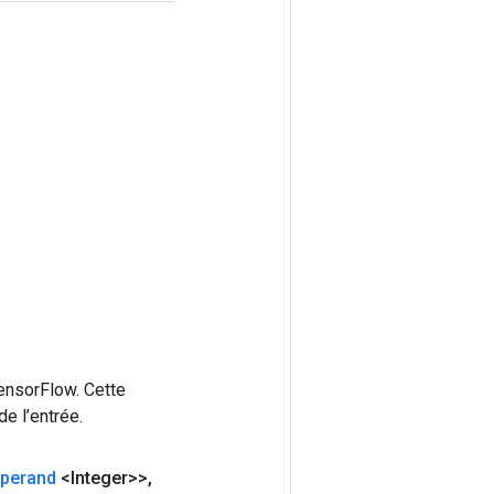
ensorFlow. Cette
e l’entrée.
perand
<Integer>>
,