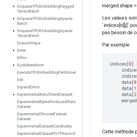
merged.shape = 
Enqueue
TPUEmbedding
Ragged
Tensor
Batch
Les valeurs sont
Enqueue
TPUEmbedding
Sparse
Batch
`indices[n][j]` po
Enqueue
TPUEmbedding
Sparse
pas besoin de ce
Tensor
Batch
Ensure
Shape
Par exemple:
Enter
Erfinv
indices
[
0
]
Euclidean
Norm
indice
Execute
TPUEmbedding
Partitioner
indice
Exit
data
[
0
Expand
Dims
data
[
1
data
[
2
Experimental
Auto
Shard
Dataset
merged
Experimental
Bytes
Produced
Stats
Dataset
Experimental
Choose
Fastest
Dataset
Experimental
Dataset
Cardinality
Cette méthode p
Experimental
Dataset
To
TFRecord