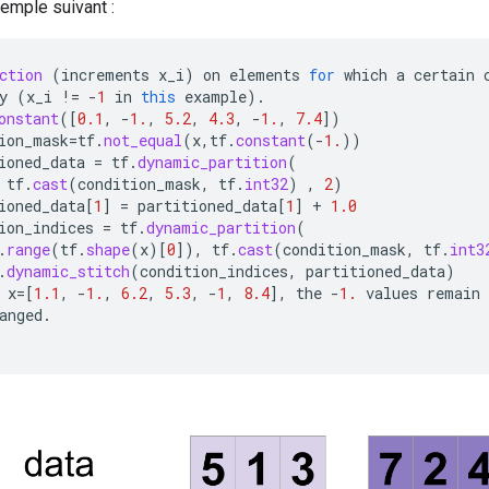
xemple suivant :
ction
(
increments
x_i
)
on
elements
for
which
a
certain
y
(
x_i
!=
-
1
in
this
example
).
onstant
(
[
0.1
,
-
1.
,
5.2
,
4.3
,
-
1.
,
7.4
]
)
ion_mask
=
tf
.
not_equal
(
x
,
tf
.
constant
(
-
1.
))
ioned_data
=
tf
.
dynamic_partition
(
tf
.
cast
(
condition_mask
,
tf
.
int32
)
,
2
)
ioned_data
[
1
]
=
partitioned_data
[
1
]
+
1.0
ion_indices
=
tf
.
dynamic_partition
(
.
range
(
tf
.
shape
(
x
)
[
0
]
),
tf
.
cast
(
condition_mask
,
tf
.
int3
.
dynamic_stitch
(
condition_indices
,
partitioned_data
)
x
=[
1.1
,
-
1.
,
6.2
,
5.3
,
-
1
,
8.4
]
,
the
-
1.
values
remain
anged
.