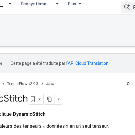
Écosystème
Plus
Cette page a été traduite par l'
API Cloud Translation
.
TensorFlow v2.9.3
Java
Ce co
c
Stitch
ublique
DynamicStitch
aleurs des tenseurs « données » en un seul tenseur.