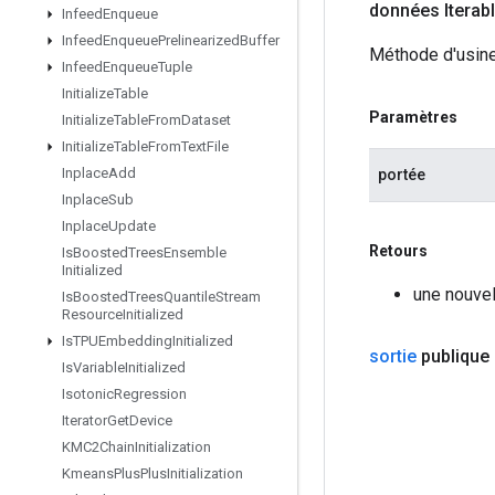
données Iterab
Infeed
Enqueue
Infeed
Enqueue
Prelinearized
Buffer
Méthode d'usine
Infeed
Enqueue
Tuple
Initialize
Table
Paramètres
Initialize
Table
From
Dataset
Initialize
Table
From
Text
File
Inplace
Add
portée
Inplace
Sub
Inplace
Update
Retours
Is
Boosted
Trees
Ensemble
Initialized
une nouvel
Is
Boosted
Trees
Quantile
Stream
Resource
Initialized
Is
TPUEmbedding
Initialized
sortie
publique
Is
Variable
Initialized
Isotonic
Regression
Iterator
Get
Device
KMC2Chain
Initialization
Kmeans
Plus
Plus
Initialization