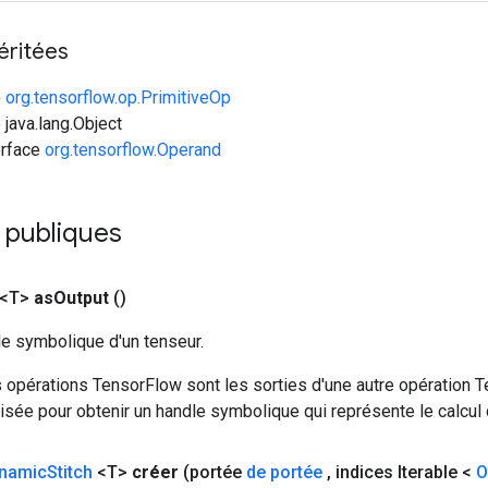
éritées
e
org.tensorflow.op.PrimitiveOp
 java.lang.Object
erface
org.tensorflow.Operand
 publiques
 <T>
as
Output
()
le symbolique d'un tenseur.
 opérations TensorFlow sont les sorties d'une autre opération T
isée pour obtenir un handle symbolique qui représente le calcul d
namic
Stitch
<T>
créer
(portée
de portée
,
indices Iterable <
O