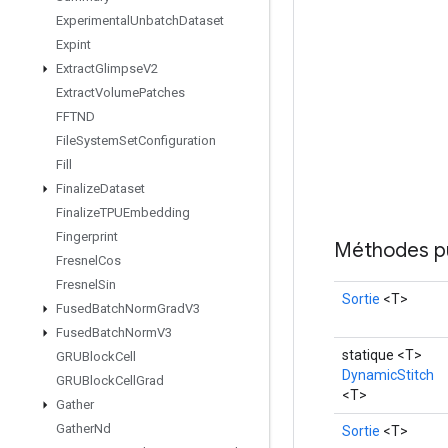
Experimental
Unbatch
Dataset
Expint
Extract
Glimpse
V2
Extract
Volume
Patches
FFTND
File
System
Set
Configuration
Fill
Finalize
Dataset
Finalize
TPUEmbedding
Fingerprint
Méthodes p
Fresnel
Cos
Fresnel
Sin
Sortie
<T>
Fused
Batch
Norm
Grad
V3
Fused
Batch
Norm
V3
statique <T>
GRUBlock
Cell
DynamicStitch
GRUBlock
Cell
Grad
<T>
Gather
Gather
Nd
Sortie
<T>