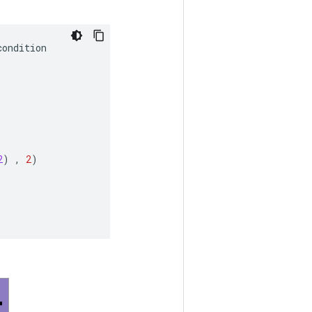
condition
2
)
,
2
)