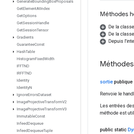
Generate
Bounding
Box
Proposals
Get
Element
At
Index
Méthodes h
Get
Options
Get
Session
Handle
De la class
Get
Session
Tensor
De la classe
Gradients
Depuis l'int
Guarantee
Const
Hash
Table
Histogram
Fixed
Width
Méthodes
IFFTND
IRFFTND
Identity
sortie
publique
Identity
N
Renvoie le hand
Ignore
Errors
Dataset
Image
Projective
Transform
V2
Les entrées des
Image
Projective
Transform
V3
méthode est util
Immutable
Const
Infeed
Dequeue
public static
Dy
Infeed
Dequeue
Tuple