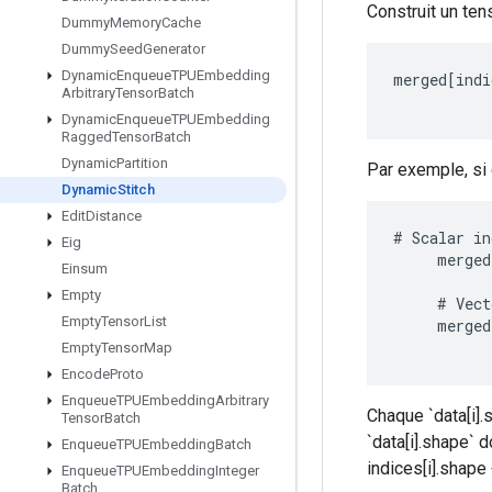
Construit un ten
Dummy
Memory
Cache
Dummy
Seed
Generator
Dynamic
Enqueue
TPUEmbedding
merged
[
indi
Arbitrary
Tensor
Batch
Dynamic
Enqueue
TPUEmbedding
Ragged
Tensor
Batch
Dynamic
Partition
Par exemple, si 
Dynamic
Stitch
Edit
Distance
#
Scalar
in
Eig
merged
Einsum
Empty
#
Vect
Empty
Tensor
List
merged
Empty
Tensor
Map
Encode
Proto
Enqueue
TPUEmbedding
Arbitrary
Chaque `data[i].
Tensor
Batch
`data[i].shape` d
Enqueue
TPUEmbedding
Batch
indices[i].shape
Enqueue
TPUEmbedding
Integer
Batch