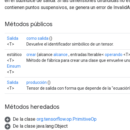
en el subíndice de salida. Si las dimensiones difundidas no e
contienen puntos suspensivos, se genera un error de Invalid
Métodos públicos
Salida
como salida
()
<T>
Devuelve el identificador simbólico de un tensor.
estático
crear
(alcance
alcance
, entradas Iterable<
operando
<T>
<T>
Método de fábrica para crear una clase que envuelve un
Einsum
<T>
Salida
producción
()
<T>
Tensor de salida con forma que depende de la "ecuación"
Métodos heredados
De la clase
org.tensorflow.op.PrimitiveOp
De la clase java.lang.Object