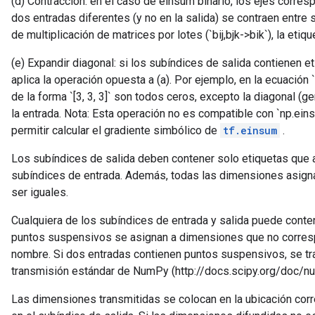
(d) Contracción: en el caso de einsum binario, los ejes corre
dos entradas diferentes (y no en la salida) se contraen entre
de multiplicación de matrices por lotes (`bij,bjk->bik`), la etique
(e) Expandir diagonal: si los subíndices de salida contienen et
aplica la operación opuesta a (a). Por ejemplo, en la ecuación `i-
de la forma `[3, 3, 3]` son todos ceros, excepto la diagonal (g
la entrada. Nota: Esta operación no es compatible con `np.ei
permitir calcular el gradiente simbólico de
tf.einsum
.
Los subíndices de salida deben contener solo etiquetas que 
subíndices de entrada. Además, todas las dimensiones asign
ser iguales.
Cualquiera de los subíndices de entrada y salida puede conten
puntos suspensivos se asignan a dimensiones que no corresp
nombre. Si dos entradas contienen puntos suspensivos, se tr
transmisión estándar de NumPy (http://docs.scipy.org/doc/n
Las dimensiones transmitidas se colocan en la ubicación co