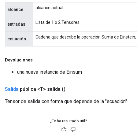
alcance actual
alcance
Lista de 1 o 2 Tensores.
entradas
Cadena que describe la operación Suma de Einstein;
ecuación
Devoluciones
una nueva instancia de Einsum
Salida
pública <T>
salida
()
rs
mParameters
Tensor de salida con forma que depende de la "ecuación".
rs
Parameters
¿Te ha resultado útil?
rParameters
Parameters