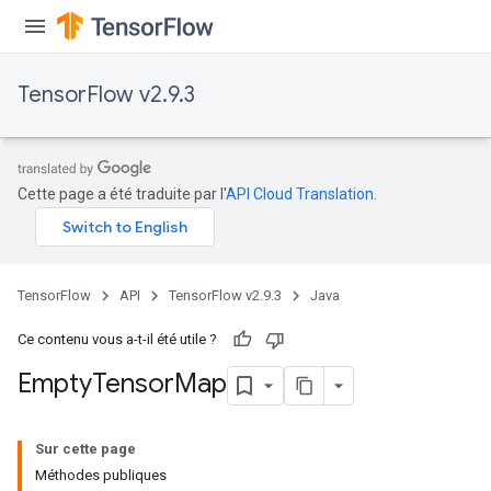
TensorFlow v2.9.3
Cette page a été traduite par l'
API Cloud Translation
.
ryTensorBatch
dTensorBatch
TensorFlow
API
TensorFlow v2.9.3
Java
Ce contenu vous a-t-il été utile ?
Empty
Tensor
Map
Sur cette page
Méthodes publiques