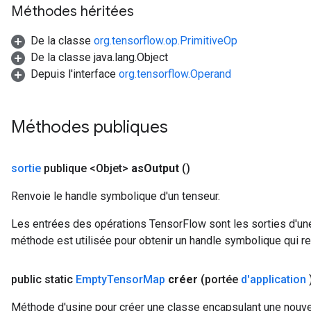
Méthodes héritées
De la classe
org.tensorflow.op.PrimitiveOp
De la classe java.lang.Object
Depuis l'interface
org.tensorflow.Operand
Méthodes publiques
sortie
publique <Objet>
as
Output
()
Renvoie le handle symbolique d'un tenseur.
Les entrées des opérations TensorFlow sont les sorties d'une
méthode est utilisée pour obtenir un handle symbolique qui rep
public static
Empty
Tensor
Map
créer
(portée
d'application
Méthode d'usine pour créer une classe encapsulant une nouv