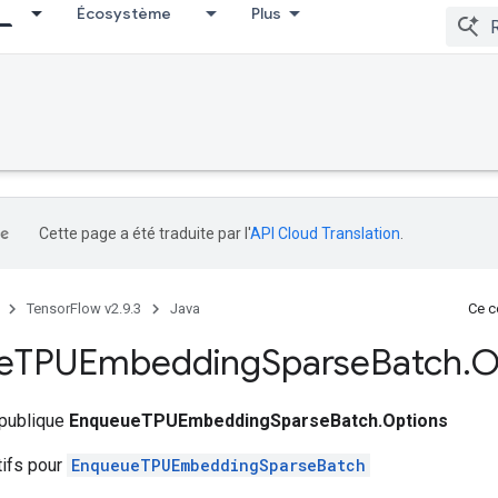
Écosystème
Plus
Cette page a été traduite par l'
API Cloud Translation
.
TensorFlow v2.9.3
Java
Ce co
e
TPUEmbedding
Sparse
Batch
.
O
 publique
EnqueueTPUEmbeddingSparseBatch.Options
tifs pour
EnqueueTPUEmbeddingSparseBatch