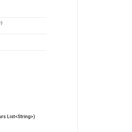
>)
rs List<String>)