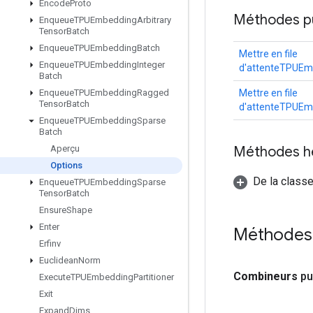
Encode
Proto
Méthodes p
Enqueue
TPUEmbedding
Arbitrary
Tensor
Batch
Enqueue
TPUEmbedding
Batch
Mettre en file
Enqueue
TPUEmbedding
Integer
d'attenteTPUEm
Batch
Mettre en file
Enqueue
TPUEmbedding
Ragged
Tensor
Batch
d'attenteTPUEm
Enqueue
TPUEmbedding
Sparse
Batch
Méthodes h
Aperçu
Options
De la classe
Enqueue
TPUEmbedding
Sparse
Tensor
Batch
Ensure
Shape
Enter
Méthodes
Erfinv
Euclidean
Norm
Combineurs
pu
Execute
TPUEmbedding
Partitioner
Exit
Expand
Dims