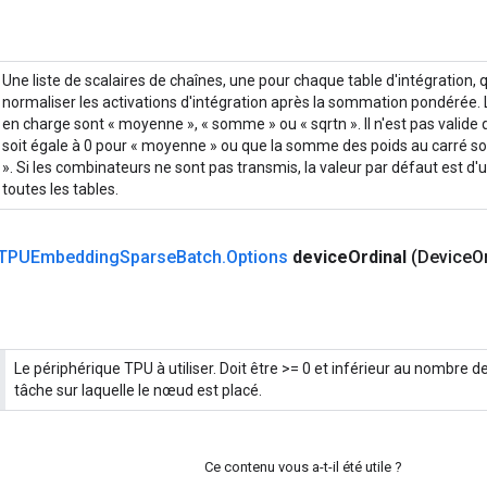
Une liste de scalaires de chaînes, une pour chaque table d'intégration,
normaliser les activations d'intégration après la sommation pondérée.
en charge sont « moyenne », « somme » ou « sqrtn ». Il n'est pas valid
soit égale à 0 pour « moyenne » ou que la somme des poids au carré soi
». Si les combinateurs ne sont pas transmis, la valeur par défaut est d'
toutes les tables.
TPUEmbedding
Sparse
Batch
.
Options
device
Ordinal
(Device
O
Le périphérique TPU à utiliser. Doit être >= 0 et inférieur au nombre 
tâche sur laquelle le nœud est placé.
Ce contenu vous a-t-il été utile ?