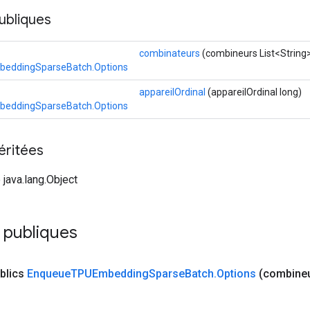
ubliques
combinateurs
(combineurs List<String
beddingSparseBatch.Options
appareilOrdinal
(appareilOrdinal long)
beddingSparseBatch.Options
éritées
 java.lang.Object
 publiques
blics
Enqueue
TPUEmbedding
Sparse
Batch
.
Options
(combineu