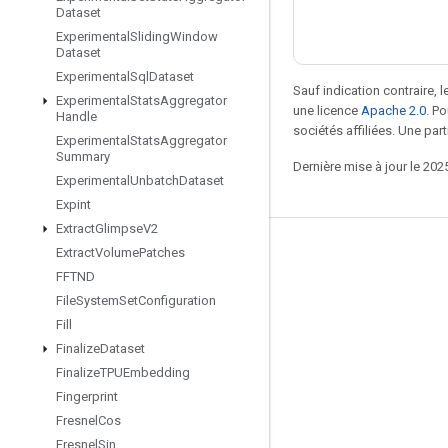
Dataset
Experimental
Sliding
Window
Dataset
Experimental
Sql
Dataset
Sauf indication contraire, 
Experimental
Stats
Aggregator
une licence
Apache 2.0
. P
Handle
sociétés affiliées. Une part
Experimental
Stats
Aggregator
Summary
Dernière mise à jour le 202
Experimental
Unbatch
Dataset
Expint
Extract
Glimpse
V2
Extract
Volume
Patches
Rester connecté
FFTND
Blog
File
System
Set
Configuration
Forum
Fill
Finalize
Dataset
GitHub
Finalize
TPUEmbedding
Twitter
Fingerprint
YouTube
Fresnel
Cos
Fresnel
Sin