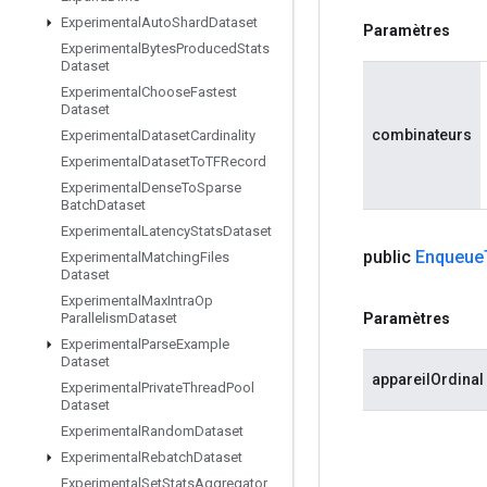
Experimental
Auto
Shard
Dataset
Paramètres
Experimental
Bytes
Produced
Stats
Dataset
Experimental
Choose
Fastest
Dataset
combinateurs
Experimental
Dataset
Cardinality
Experimental
Dataset
To
TFRecord
Experimental
Dense
To
Sparse
Batch
Dataset
Experimental
Latency
Stats
Dataset
public
Enqueue
Experimental
Matching
Files
Dataset
Experimental
Max
Intra
Op
Paramètres
Parallelism
Dataset
Experimental
Parse
Example
Dataset
appareilOrdinal
Experimental
Private
Thread
Pool
Dataset
Experimental
Random
Dataset
Experimental
Rebatch
Dataset
Experimental
Set
Stats
Aggregator