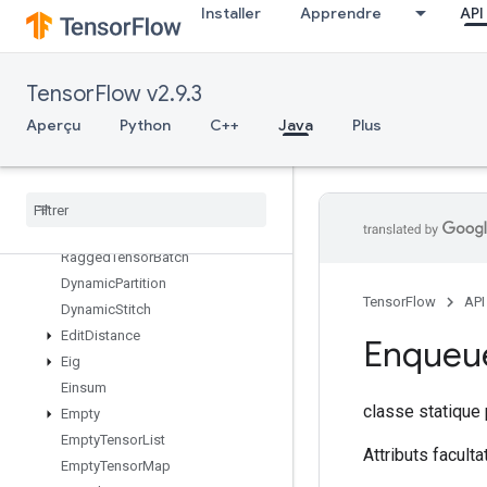
Installer
Apprendre
API
DirectedInterleaveDataset
DisableCopyOnRead
DistributedSave
TensorFlow v2.9.3
DrawBoundingBoxesV2
DummyIterationCounter
Aperçu
Python
C++
Java
Plus
DummyMemoryCache
Dummy
Seed
Generator
Dynamic
Enqueue
TPUEmbedding
Arbitrary
Tensor
Batch
Dynamic
Enqueue
TPUEmbedding
Ragged
Tensor
Batch
Dynamic
Partition
TensorFlow
API
Dynamic
Stitch
Edit
Distance
Enqueu
Eig
Einsum
classe statique
Empty
Empty
Tensor
List
Attributs faculta
Empty
Tensor
Map