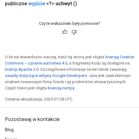
publiczne
wyjście
<?>
uchwyt
()
Czy te wskazówki były pomocne?
O ile nie stwierdzono inaczej, treść tej strony jest objęta
licencją Creative
Commons – uznanie autorstwa 4.0
, a fragmenty kodu są dostępne na
licencji Apache 2.0
. Szczegółowe informacje na ten temat zawierają
zasady dotyczące witryny Google Developers
. Java jest zastrzeżonym
znakiem towarowym firmy Oracle i jej podmiotów stowarzyszonych.
rs
Część treści jest objęta
licencją numpy
.
mParameters
Ostatnia aktualizacja: 2025-07-28 UTC.
rs
Parameters
Pozostawaj w kontakcie
rParameters
Blog
Parameters
ters