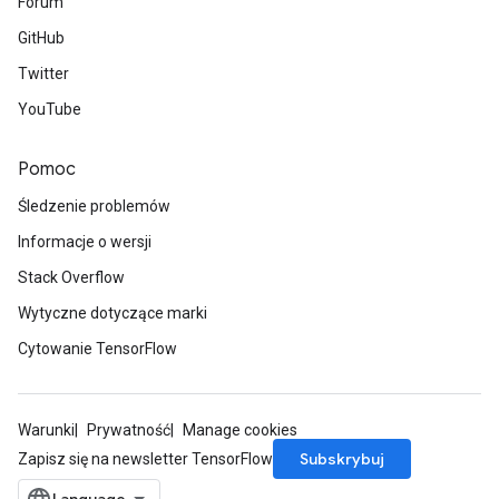
Forum
arameters
GitHub
meters
Twitter
rs
tDescentParameters
YouTube
Pomoc
Śledzenie problemów
Informacje o wersji
Stack Overflow
Wytyczne dotyczące marki
Cytowanie TensorFlow
Warunki
Prywatność
Manage cookies
Subskrybuj
Zapisz się na newsletter TensorFlow