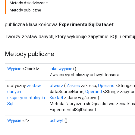
Metody dziedziczone
Metody publiczne
publiczna klasa końcowa
ExperimentalSqlDataset
Tworzy zestaw danych, który wykonuje zapytanie SQL i emitu
Metody publiczne
Wyjście
<Obiekt>
jako wyjście
()
Zwraca symboliczny uchwyt tensora.
statyczny
zestaw
utwórz
(
Zakres
zakresu,
Operand
<String> 
danych
dataSourceName,
Operand
<String> zapytani
eksperymentalnych
Kształt
> dane wyjściowe)
Sql
Metoda fabryczna służąca do tworzenia kla
ExperimentalSqlDataset.
Wyjście
<?>
uchwyt
()