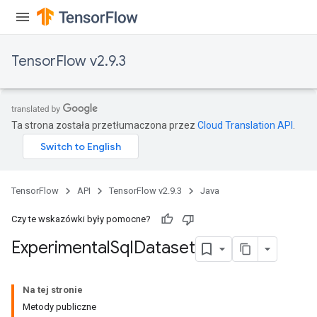
TensorFlow v2.9.3
Ta strona została przetłumaczona przez
Cloud Translation API
.
TensorFlow
API
TensorFlow v2.9.3
Java
Czy te wskazówki były pomocne?
Experimental
Sql
Dataset
Na tej stronie
Metody publiczne