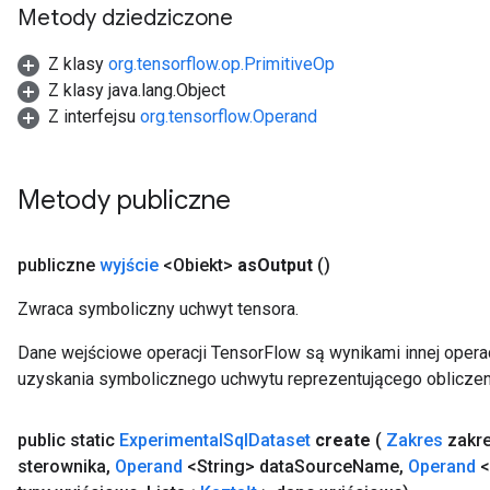
Metody dziedziczone
Z klasy
org.tensorflow.op.PrimitiveOp
Z klasy java.lang.Object
Z interfejsu
org.tensorflow.Operand
Metody publiczne
publiczne
wyjście
<Obiekt>
as
Output
()
Zwraca symboliczny uchwyt tensora.
Dane wejściowe operacji TensorFlow są wynikami innej operac
uzyskania symbolicznego uchwytu reprezentującego obliczen
public static
Experimental
Sql
Dataset
create
(
Zakres
zakr
sterownika
,
Operand
<String> data
Source
Name
,
Operand
<