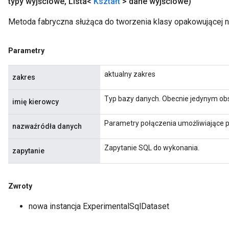
typy wyjściowe
,
Lista<
Kształt
> dane wyjściowe)
Metoda fabryczna służąca do tworzenia klasy opakowującej 
Parametry
aktualny zakres
zakres
Typ bazy danych. Obecnie jedynym obs
imię kierowcy
Parametry połączenia umożliwiające p
nazwaźródła danych
Zapytanie SQL do wykonania.
zapytanie
Zwroty
nowa instancja ExperimentalSqlDataset