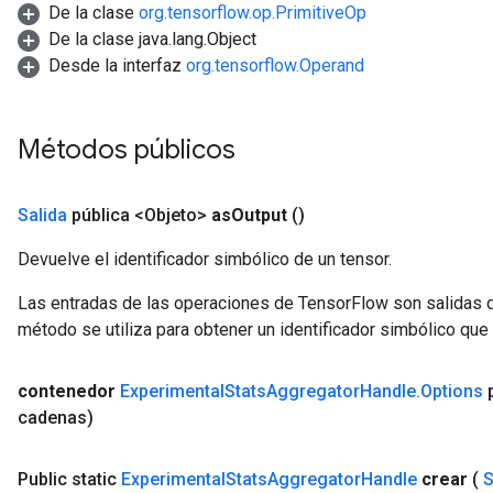
De la clase
org.tensorflow.op.PrimitiveOp
De la clase java.lang.Object
Desde la interfaz
org.tensorflow.Operand
Métodos públicos
Salida
pública <Objeto>
as
Output
()
Devuelve el identificador simbólico de un tensor.
Las entradas de las operaciones de TensorFlow son salidas d
método se utiliza para obtener un identificador simbólico que 
contenedor
Experimental
Stats
Aggregator
Handle
.
Options
p
cadenas)
Public static
Experimental
Stats
Aggregator
Handle
crear
(