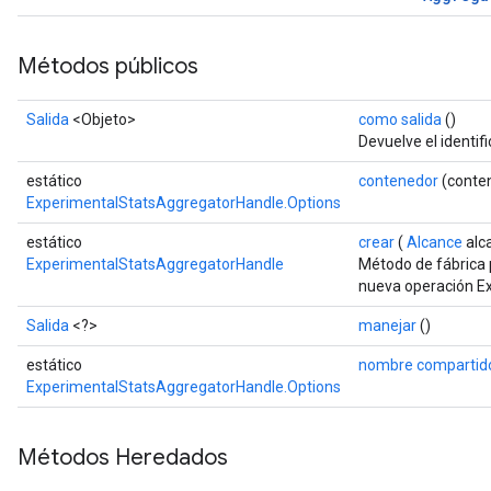
Métodos públicos
Salida
<Objeto>
como salida
()
Devuelve el identif
estático
contenedor
(conte
ExperimentalStatsAggregatorHandle.Options
estático
crear
(
Alcance
alc
ExperimentalStatsAggregatorHandle
Método de fábrica 
nueva operación E
Salida
<?>
manejar
()
estático
nombre compartid
ExperimentalStatsAggregatorHandle.Options
Métodos Heredados