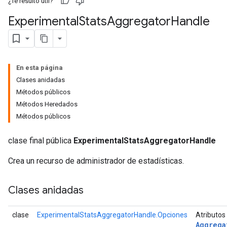
¿Te resultó útil?
Experimental
Stats
Aggregator
Handle
En esta página
Clases anidadas
Métodos públicos
Métodos Heredados
Métodos públicos
clase final pública
ExperimentalStatsAggregatorHandle
Crea un recurso de administrador de estadísticas.
Clases anidadas
clase
ExperimentalStatsAggregatorHandle.Opciones
Atributos
Aggrega