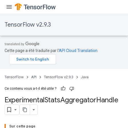
TensorFlow v2.9.3
Cette page a été traduite par l'
API Cloud Translation
.
TensorFlow
API
TensorFlow v2.9.3
Java
Ce contenu vous a-t-il été utile ?
Experimental
Stats
Aggregator
Handle
Sur cette page