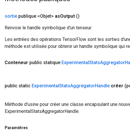
sortie
publique <Objet>
as
Output
()
Renvoie le handle symbolique d'un tenseur.
Les entrées des opérations TensorFlow sont les sorties d'une
méthode est utilisée pour obtenir un handle symbolique qui rep
Conteneur
public statique
Experimental
Stats
Aggregator
Ha
public static
Experimental
Stats
Aggregator
Handle
créer
(p
Méthode d'usine pour créer une classe encapsulant une nouve
ExperimentalStatsAggregatorHandle.
Paramètres