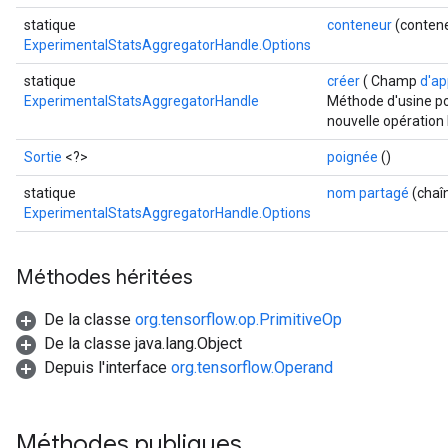
statique
conteneur
(contene
ExperimentalStatsAggregatorHandle.Options
statique
créer
( Champ
d'ap
ExperimentalStatsAggregatorHandle
Méthode d'usine po
nouvelle opératio
Sortie
<?>
poignée
()
statique
nom partagé
(chaî
ExperimentalStatsAggregatorHandle.Options
Méthodes héritées
De la classe
org.tensorflow.op.PrimitiveOp
De la classe java.lang.Object
Depuis l'interface
org.tensorflow.Operand
Méthodes publiques