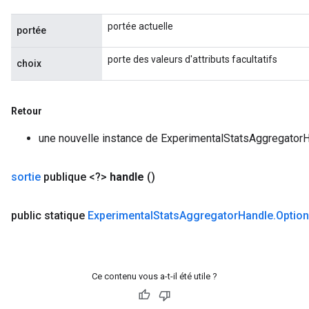
portée actuelle
portée
porte des valeurs d'attributs facultatifs
choix
Retour
une nouvelle instance de ExperimentalStatsAggregator
sortie
publique <?>
handle
()
rs
mParameters
public statique
Experimental
Stats
Aggregator
Handle
.
Optio
rs
Parameters
rParameters
Ce contenu vous a-t-il été utile ?
Parameters
ters