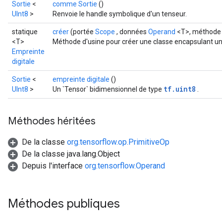
Sortie
<
comme Sortie
()
UInt8
>
Renvoie le handle symbolique d'un tenseur.
statique
créer
(portée
Scope
, données
Operand
<T>, méthod
<T>
Méthode d'usine pour créer une classe encapsulant une
Empreinte
digitale
Sortie
<
empreinte digitale
()
tf.uint8
UInt8
>
Un `Tensor` bidimensionnel de type
.
Méthodes héritées
De la classe
org.tensorflow.op.PrimitiveOp
De la classe java.lang.Object
Depuis l'interface
org.tensorflow.Operand
Méthodes publiques
rs
mParameters