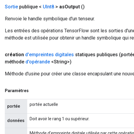
Sortie
publique <
UInt8
>
as
Output
()
rs
Parameters
Renvoie le handle symbolique d'un tenseur.
rParameters
Les entrées des opérations TensorFlow sont les sorties d'une
Parameters
méthode est utilisée pour obtenir un handle symbolique qui rep
ters
arameters
création
d'empreintes digitales
statiques publiques
(porté
meters
méthode
d'opérande
<String>)
rs
tDescentParameters
Méthode d'usine pour créer une classe encapsulant une nouvel
Paramètres
portée actuelle
portée
Doit avoir le rang 1 ou supérieur.
données
Méthode d'empreinte digitale utilisée par cette opérat