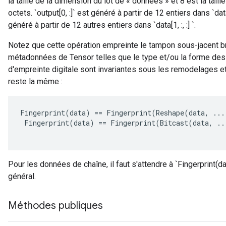
la taille de la dimension du lot de « données » et 8 est la tail
octets. `output[0, :]` est généré à partir de 12 entiers dans `data
généré à partir de 12 autres entiers dans `data[1, :, :] `.
Notez que cette opération empreinte le tampon sous-jacent bru
métadonnées de Tensor telles que le type et/ou la forme des
d'empreinte digitale sont invariantes sous les remodelages et 
reste la même :
Fingerprint
(
data
)
==
Fingerprint
(
Reshape
(
data
,
...
Fingerprint
(
data
)
==
Fingerprint
(
Bitcast
(
data
,
..
Pour les données de chaîne, il faut s'attendre à `Fingerprint(d
général.
Méthodes publiques