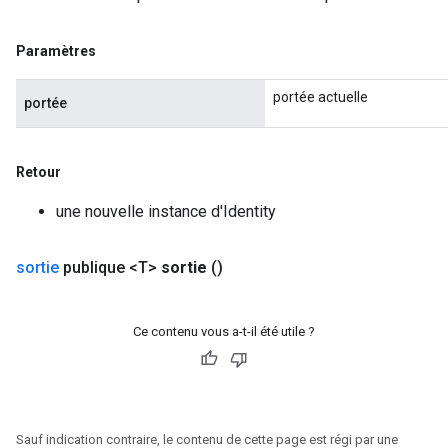
Parameters
Paramètres
rParameters
Parameters
portée actuelle
portée
ters
arameters
meters
Retour
rs
tDescentParameters
une nouvelle instance d'Identity
sortie
publique <T>
sortie
()
Ce contenu vous a-t-il été utile ?
Sauf indication contraire, le contenu de cette page est régi par une