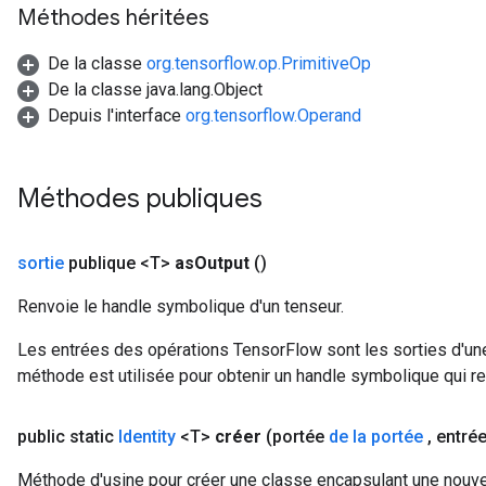
Méthodes héritées
De la classe
org.tensorflow.op.PrimitiveOp
De la classe java.lang.Object
Depuis l'interface
org.tensorflow.Operand
Méthodes publiques
sortie
publique <T>
as
Output
()
Renvoie le handle symbolique d'un tenseur.
Les entrées des opérations TensorFlow sont les sorties d'une
méthode est utilisée pour obtenir un handle symbolique qui rep
rs
public static
Identity
<T>
créer
(portée
de la portée
,
entré
mParameters
rs
Méthode d'usine pour créer une classe encapsulant une nouvell