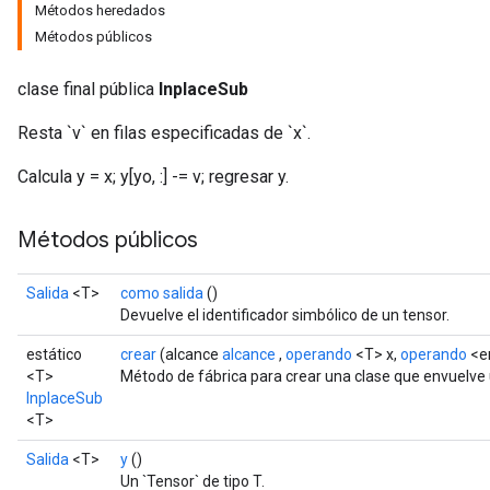
Métodos heredados
Métodos públicos
clase final pública
InplaceSub
Resta `v` en filas especificadas de `x`.
Calcula y = x; y[yo, :] -= v; regresar y.
Métodos públicos
Salida
<T>
como salida
()
Devuelve el identificador simbólico de un tensor.
estático
crear
(alcance
alcance
,
operando
<T> x,
operando
<en
<T>
Método de fábrica para crear una clase que envuelve
InplaceSub
<T>
Salida
<T>
y
()
Un `Tensor` de tipo T.