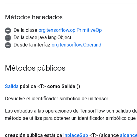
rs
Métodos heredados
mParameters
rs
De la clase
org.tensorflow.op.PrimitiveOp
Parameters
De la clase java.lang.Object
Desde la interfaz
org.tensorflow.Operand
rParameters
Parameters
ters
Métodos públicos
arameters
meters
rs
Salida
pública <T>
como Salida
()
tDescentParameters
Devuelve el identificador simbólico de un tensor.
Las entradas a las operaciones de TensorFlow son salidas de
método se utiliza para obtener un identificador simbólico que 
creación
pública estática
Inplace
Sub
<T>
(alcance
alcanc