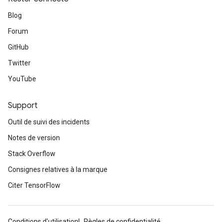
Blog
Forum
ize
GitHub
Twitter
YouTube
Requantize
ize
Support
AndReluAndRequantize
Outil de suivi des incidents
u
Notes de version
uAndRequantize
Stack Overflow
Consignes relatives à la marque
AndRelu
Citer TensorFlow
AndReluAndRequantize
ize
Conditions d'utilisation
Règles de confidentialité