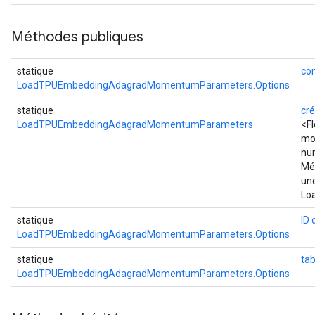
Méthodes publiques
statique
con
LoadTPUEmbeddingAdagradMomentumParameters.Options
statique
cré
LoadTPUEmbeddingAdagradMomentumParameters
<F
mo
nu
Mét
une
Lo
statique
ID 
LoadTPUEmbeddingAdagradMomentumParameters.Options
statique
ta
LoadTPUEmbeddingAdagradMomentumParameters.Options