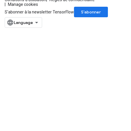
Manage cookies
Requantize
S’abonner
S'abonner à la newsletter TensorFlow
ize