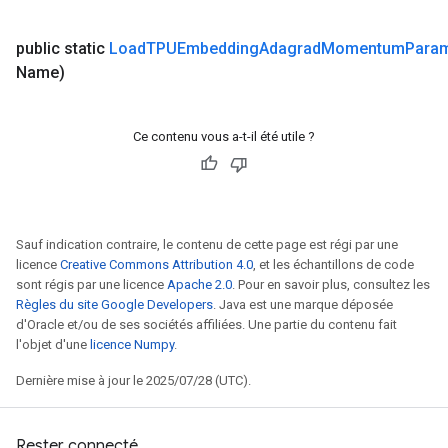
public static
Load
TPUEmbedding
Adagrad
Momentum
Param
Name)
Ce contenu vous a-t-il été utile ?
Sauf indication contraire, le contenu de cette page est régi par une
licence
Creative Commons Attribution 4.0
, et les échantillons de code
sont régis par une licence
Apache 2.0
. Pour en savoir plus, consultez les
Règles du site Google Developers
. Java est une marque déposée
d'Oracle et/ou de ses sociétés affiliées. Une partie du contenu fait
l'objet d'une
licence Numpy
.
Dernière mise à jour le 2025/07/28 (UTC).
Rester connecté