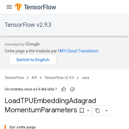
TensorFlow v2.9.3
Cette page a été traduite par l'
API Cloud Translation
.
TensorFlow
API
TensorFlow v2.9.3
Java
Ce contenu vous a-t-il été utile ?
Load
TPUEmbedding
Adagrad
Momentum
Parameters
rs
mParameters
Sur cette page