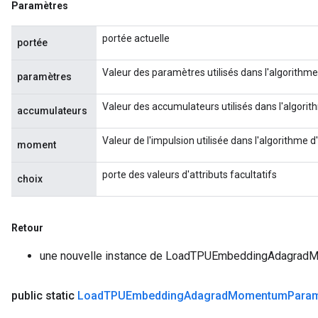
Paramètres
portée actuelle
portée
Valeur des paramètres utilisés dans l'algorit
paramètres
Valeur des accumulateurs utilisés dans l'algo
accumulateurs
Valeur de l'impulsion utilisée dans l'algorithm
moment
porte des valeurs d'attributs facultatifs
choix
Retour
une nouvelle instance de LoadTPUEmbeddingAdagra
public static
Load
TPUEmbedding
Adagrad
Momentum
Param