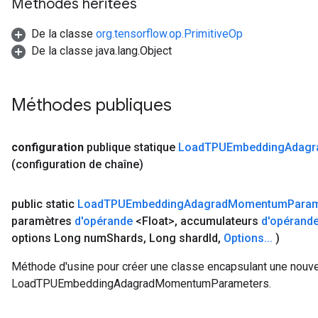
Méthodes héritées
De la classe
org.tensorflow.op.PrimitiveOp
De la classe java.lang.Object
Méthodes publiques
configuration
publique statique
Load
TPUEmbedding
Adagr
(configuration de chaîne)
public static
Load
TPUEmbedding
Adagrad
Momentum
Param
paramètres
d'opérande
<Float>
,
accumulateurs
d'opérand
options Long num
Shards
,
Long shard
Id
,
Options
.
.
.
)
Méthode d'usine pour créer une classe encapsulant une nouve
LoadTPUEmbeddingAdagradMomentumParameters.