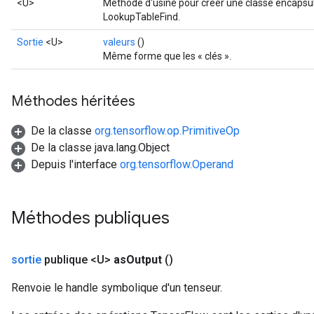
<U>
Méthode d'usine pour créer une classe encapsul
LookupTableFind.
Sortie
<U>
valeurs
()
Même forme que les « clés ».
Méthodes héritées
De la classe
org.tensorflow.op.PrimitiveOp
De la classe java.lang.Object
Depuis l'interface
org.tensorflow.Operand
Méthodes publiques
sortie
publique <U>
as
Output
()
Renvoie le handle symbolique d'un tenseur.