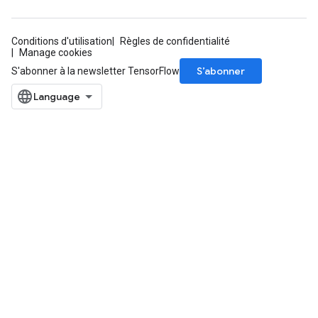
AndRelu
Conditions d'utilisation
Règles de confidentialité
AndReluAndRequantize
Manage cookies
S’abonner
S'abonner à la newsletter TensorFlow
ize
Requantize
ize