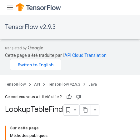
TensorFlow v2.9.3
rs
mParameters
Cette page a été traduite par l'
API Cloud Translation
.
rs
Parameters
rParameters
TensorFlow
API
TensorFlow v2.9.3
Java
Parameters
ters
Ce contenu vous a-t-il été utile ?
arameters
Lookup
Table
Find
meters
rs
tDescentParameters
Sur cette page
Méthodes publiques