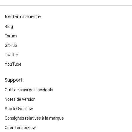
Rester connecté
Blog
Forum
GitHub
Twitter
ize
YouTube
Support
Outil de suivi des incidents
Requantize
Notes de version
ize
AndReluAndRequantize
Stack Overflow
u
Consignes relatives à la marque
uAndRequantize
Citer TensorFlow