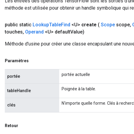
Les entrées des opérations TensorFlow sont les sorties d'une
méthode est utilisée pour obtenir un handle symbolique qui rep
public static
Lookup
Table
Find
<U>
create
(
Scope
scope
,
touches
,
Operand
<U> default
Value)
Méthode d'usine pour créer une classe encapsulant une nouve
Paramètres
portée actuelle
portée
Poignée à la table.
tableHandle
N'importe quelle forme. Clés à recherc
clés
Retour