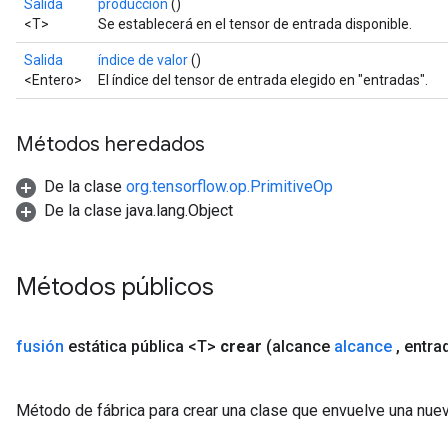
Salida
producción
()
<T>
Se establecerá en el tensor de entrada disponible.
Salida
índice de valor
()
<Entero>
El índice del tensor de entrada elegido en "entradas".
Métodos heredados
De la clase
org.tensorflow.op.PrimitiveOp
De la clase java.lang.Object
Métodos públicos
fusión
estática pública <T>
crear
(alcance
alcance
,
entrad
Método de fábrica para crear una clase que envuelve una nuev