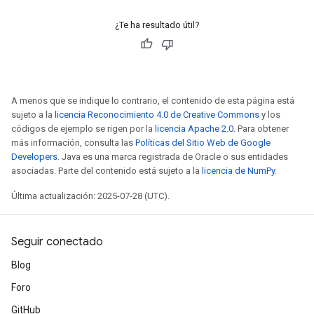
¿Te ha resultado útil?
ize
A menos que se indique lo contrario, el contenido de esta página está
sujeto a la
licencia Reconocimiento 4.0 de Creative Commons
y los
códigos de ejemplo se rigen por la
licencia Apache 2.0
. Para obtener
Requantize
más información, consulta las
Políticas del Sitio Web de Google
ize
Developers
. Java es una marca registrada de Oracle o sus entidades
AndReluAndRequantize
asociadas. Parte del contenido está sujeto a la
licencia de NumPy
.
u
Última actualización: 2025-07-28 (UTC).
uAndRequantize
Seguir conectado
AndRelu
Blog
AndReluAndRequantize
Foro
ize
GitHub