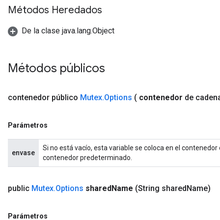
Métodos Heredados
De la clase java.lang.Object
Métodos públicos
contenedor
público
Mutex
.
Options
(
contenedor
de
caden
Parámetros
Si no está vacío, esta variable se coloca en el contenedor d
envase
contenedor predeterminado.
public
Mutex
.
Options
shared
Name
(String shared
Name)
Parámetros