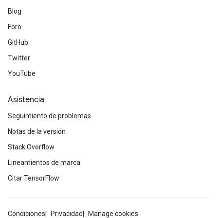
Blog
u
uAndRequantize
Foro
GitHub
Twitter
AndRelu
AndReluAndRequantize
YouTube
ize
Asistencia
Seguimiento de problemas
Requantize
ize
Notas de la versión
Stack Overflow
Lineamientos de marca
Citar TensorFlow
Condiciones
Privacidad
Manage cookies