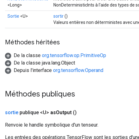
<Long>
NonDeterministicInts à l'aide des types de so
Sortie
<U>
sortir
()
Valeurs entières non déterministes avec un
Méthodes héritées
De la classe
org.tensorflow.op.PrimitiveOp
De la classe java.lang.Object
Depuis l'interface
org.tensorflow.Operand
Méthodes publiques
sortie
publique <U>
as
Output
()
Renvoie le handle symbolique d'un tenseur.
Les entrées des opérations TensorFlow sont les sorties d'une