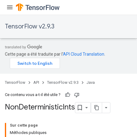
TensorFlow v2.9.3
Cette page a été traduite par l'
API Cloud Translation
.
TensorFlow
API
TensorFlow v2.9.3
Java
Ce contenu vous a-t-il été utile ?
Non
Deterministic
Ints
Sur cette page
Méthodes publiques