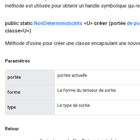
méthode est utilisée pour obtenir un handle symbolique qui rep
ize
public static
Non
Deterministic
Ints
<U>
créer
(portée
de po
classe<U>)
Méthode d'usine pour créer une classe encapsulant une nouve
Requantize
ize
Paramètres
AndReluAndRequantize
u
portée actuelle
portée
uAndRequantize
La forme du tenseur de sortie.
forme
AndRelu
Le type de sortie.
type
AndReluAndRequantize
ize
Retour
Requantize