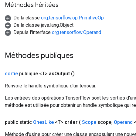
Méthodes héritées
De la classe
org.tensorflow.op.PrimitiveOp
De la classe java.lang.Object
Depuis l'interface
org.tensorflow.Operand
Méthodes publiques
sortie
publique <T>
as
Output
()
Renvoie le handle symbolique d'un tenseur.
Les entrées des opérations TensorFlow sont les sorties d'une
méthode est utilisée pour obtenir un handle symbolique qui rep
ize
public static
Ones
Like
<T>
créer
(
Scope
scope
,
Operand
<
Méthode d'usine pour créer une classe encapsulant une nouve