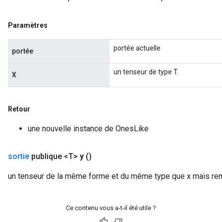
Paramètres
Requantize
ize
portée actuelle
portée
AndReluAndRequantize
u
un tenseur de type T.
X
uAndRequantize
Retour
AndRelu
AndReluAndRequantize
une nouvelle instance de OnesLike
ize
sortie
publique <T>
y
()
Requantize
un tenseur de la même forme et du même type que x mais rem
ize
Ce contenu vous a-t-il été utile ?