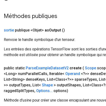
Méthodes publiques
sortie
publique <Objet>
as
Output
()
Renvoie le handle symbolique d'un tenseur.
Les entrées des opérations TensorFlow sont les sorties d'une
méthode est utilisée pour obtenir un handle symbolique qui rep
public static
Parse
Example
Dataset
V2
create
(
Scope
scop
<Long> num
Parallel
Calls
,
Iterable<
Operand
<?>> dense
De
List<String> dense
Keys
,
List<Class<?>> sparse
Types
,
Lis
>> output
Types
,
List<
Shape
> output
Shapes
,
List<Class<?
ragged
Split
Types
,
Options
.
.
.
options)
Méthode d'usine pour créer une classe encapsulant une nouv