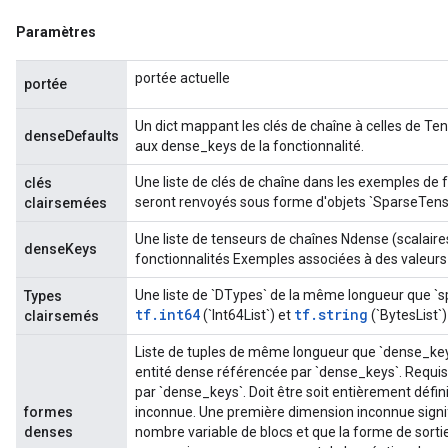
Paramètres
portée actuelle
portée
Un dict mappant les clés de chaîne à celles de Ten
denseDefaults
aux dense_keys de la fonctionnalité.
Une liste de clés de chaîne dans les exemples de f
clés
seront renvoyés sous forme d'objets `SparseTens
clairsemées
Une liste de tenseurs de chaînes Ndense (scalaire
denseKeys
fonctionnalités Exemples associées à des valeurs
Une liste de `DTypes` de la même longueur que `
Types
tf.int64
tf.string
(`Int64List`) et
(`BytesList`)
clairsemés
Liste de tuples de même longueur que `dense_ke
entité dense référencée par `dense_keys`. Requis 
par `dense_keys`. Doit être soit entièrement défin
formes
inconnue. Une première dimension inconnue signif
denses
nombre variable de blocs et que la forme de sorti