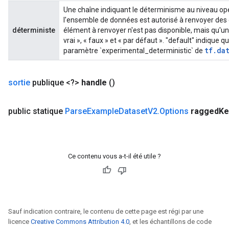
Une chaîne indiquant le déterminisme au niveau opéra
l'ensemble de données est autorisé à renvoyer des 
déterministe
élément à renvoyer n'est pas disponible, mais qu'un 
vrai », « faux » et « par défaut ». "default" indique 
tf.da
paramètre `experimental_deterministic` de
sortie
publique <?>
handle
()
public statique
Parse
Example
Dataset
V2
.
Options
ragged
Ke
m
Ce contenu vous a-t-il été utile ?
rs
eters
Sauf indication contraire, le contenu de cette page est régi par une
ntumParameters
licence
Creative Commons Attribution 4.0
, et les échantillons de code