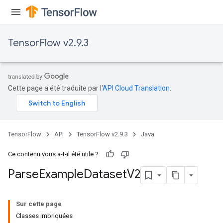
TensorFlow v2.9.3
Cette page a été traduite par l'
API Cloud Translation
.
TensorFlow
API
TensorFlow v2.9.3
Java
Ce contenu vous a-t-il été utile ?
Parse
Example
Dataset
V2
Sur cette page
Classes imbriquées