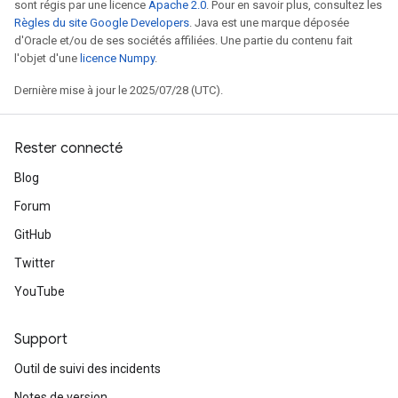
sont régis par une licence
Apache 2.0
. Pour en savoir plus, consultez les
ters
Règles du site Google Developers
. Java est une marque déposée
ropParameters
d'Oracle et/ou de ses sociétés affiliées. Une partie du contenu fait
s
l'objet d'une
licence Numpy
.
atorParameters
Dernière mise à jour le 2025/07/28 (UTC).
ghtParameters
meters
adParameters
Rester connecté
rameters
eters
Blog
ientDescentParameters
Forum
GitHub
Twitter
YouTube
Support
Outil de suivi des incidents
Notes de version