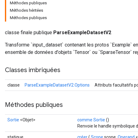
Méthodes publiques
Méthodes héritées
Méthodes publiques
classe finale publique
ParseExampleDatasetV2
Transforme `input_dataset` contenant les protos `Example` e
ensemble de données d'objets `Tensor` ou `SparseTensor` rep
Classes imbriquées
classe
ParseExampleDatasetV2.Options
Attributs facultatifs 
Méthodes publiques
ize
Sortie
<Objet>
comme Sortie
()
Renvoie le handle symbolique d
statique
créer
(
Scope
scope,
Operand
<