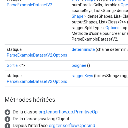
ParseExampleDatasetV2
numParallelCalls, Iterable<
Ope
sparseKeys, List<String> dense
Requantize
Shape
> denseShapes, List<Cla
outputShapes, List<Class<?>>
ize
raggedSplitTypes,
Options...
opt
AndReluAndRequantize
Méthode d'usine pour créer une
u
ParseExampleDatasetV2.
uAndRequantize
statique
déterministe
(chaîne détermini
ParseExampleDatasetV2.Options
AndRelu
Sortie
<?>
poignée
()
AndReluAndRequantize
statique
raggedKeys
(Liste<String> rag
ParseExampleDatasetV2.Options
ize
Requantize
Méthodes héritées
ize
De la classe
org.tensorflow.op.PrimitiveOp
De la classe java.lang.Object
Depuis l'interface
org.tensorflow.Operand