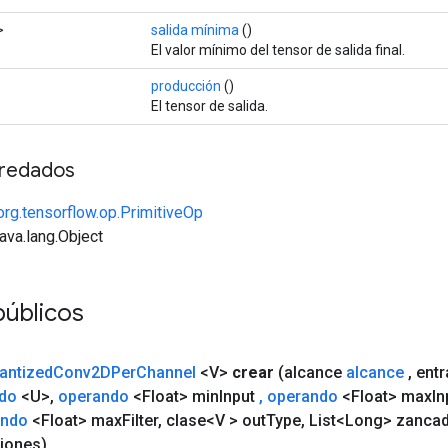
>
salida mínima
()
El valor mínimo del tensor de salida final.
producción
()
El tensor de salida.
redados
org.tensorflow.op.PrimitiveOp
java.lang.Object
públicos
antized
Conv2DPer
Channel
<V>
crear
(alcance
alcance
,
ent
ndo
<U>
,
operando
<Float> min
Input
,
operando
<Float> max
In
ando
<Float> max
Filter
,
clase<V > out
Type
,
List<Long> zanca
iones)