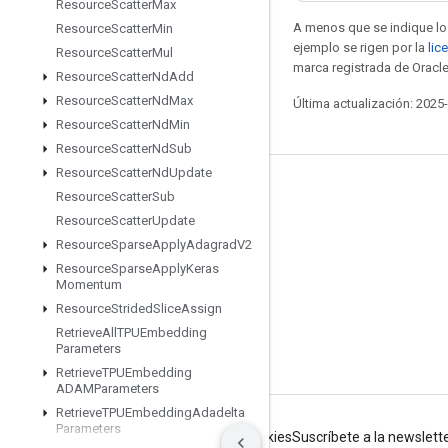
Resource
Scatter
Max
A menos que se indique lo 
Resource
Scatter
Min
ejemplo se rigen por la
lic
Resource
Scatter
Mul
marca registrada de Oracle
Resource
Scatter
Nd
Add
Resource
Scatter
Nd
Max
Última actualización: 2025
Resource
Scatter
Nd
Min
Resource
Scatter
Nd
Sub
Resource
Scatter
Nd
Update
Seguir conectado
Resource
Scatter
Sub
Resource
Scatter
Update
Blog
Resource
Sparse
Apply
Adagrad
V2
Foro
Resource
Sparse
Apply
Keras
Momentum
GitHub
Resource
Strided
Slice
Assign
Twitter
Retrieve
All
TPUEmbedding
Parameters
YouTube
Retrieve
TPUEmbedding
ADAMParameters
Retrieve
TPUEmbedding
Adadelta
Parameters
Condiciones
Privacidad
Manage cookies
Suscríbete a la newslett