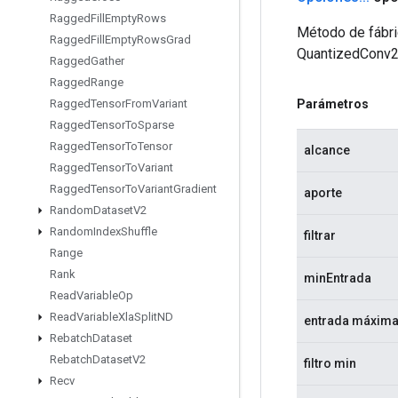
Ragged
Fill
Empty
Rows
Método de fábri
Ragged
Fill
Empty
Rows
Grad
QuantizedConv2
Ragged
Gather
Ragged
Range
Parámetros
Ragged
Tensor
From
Variant
Ragged
Tensor
To
Sparse
Ragged
Tensor
To
Tensor
alcance
Ragged
Tensor
To
Variant
Ragged
Tensor
To
Variant
Gradient
aporte
Random
Dataset
V2
Random
Index
Shuffle
filtrar
Range
Rank
minEntrada
Read
Variable
Op
Read
Variable
Xla
Split
ND
entrada máxim
Rebatch
Dataset
Rebatch
Dataset
V2
filtro min
Recv