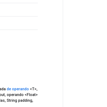
rada
de operando
<T>
,
put
,
operando <Float>
das
,
String padding
,