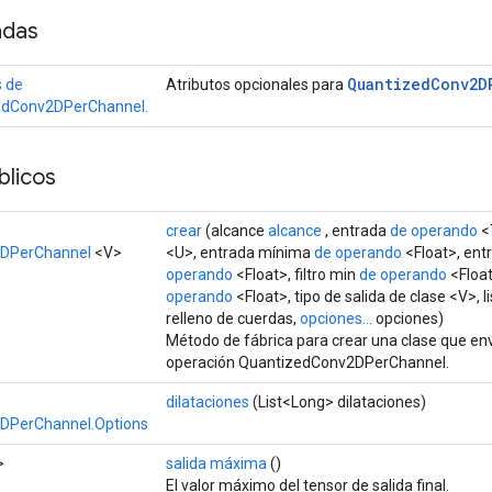
adas
Quantized
Conv2D
 de
Atributos opcionales para
edConv2DPerChannel.
licos
crear
(alcance
alcance
, entrada
de operando
<T
DPerChannel
<V>
<U>, entrada mínima
de operando
<Float>, en
operando
<Float>, filtro min
de operando
<Float
operando
<Float>, tipo de salida de clase <V>, 
relleno de cuerdas,
opciones...
opciones)
Método de fábrica para crear una clase que e
operación QuantizedConv2DPerChannel.
dilataciones
(List<Long> dilataciones)
DPerChannel.Options
>
salida máxima
()
El valor máximo del tensor de salida final.