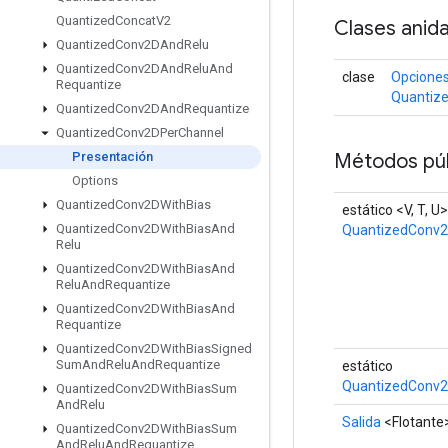
Quantized
Concat
V2
Clases anid
Quantized
Conv2DAnd
Relu
Quantized
Conv2DAnd
Relu
And
clase
Opciones
Requantize
Quantiz
Quantized
Conv2DAnd
Requantize
Quantized
Conv2DPer
Channel
Métodos púb
Presentación
Options
Quantized
Conv2DWith
Bias
estático <V, T, U>
Quantized
Conv2DWith
Bias
And
QuantizedConv2
Relu
Quantized
Conv2DWith
Bias
And
Relu
And
Requantize
Quantized
Conv2DWith
Bias
And
Requantize
Quantized
Conv2DWith
Bias
Signed
Sum
And
Relu
And
Requantize
estático
QuantizedConv2
Quantized
Conv2DWith
Bias
Sum
And
Relu
Salida
<Flotante
Quantized
Conv2DWith
Bias
Sum
And
Relu
And
Requantize