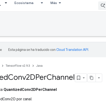
Ecosistema
Más
Esta página se ha traducido con
Cloud Translation API
.
TensorFlow v2.9.3
Java
zed
Conv2DPer
Channel
ica
QuantizedConv2DPerChannel
edConv2D por canal.