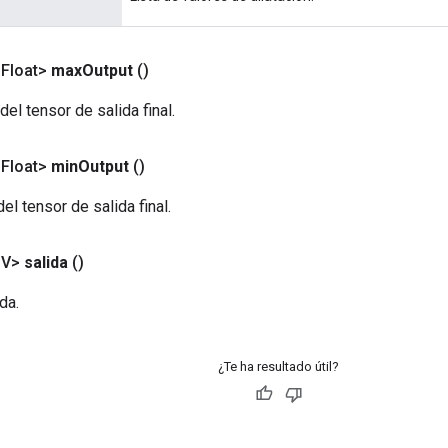
<Float>
max
Output
()
del tensor de salida final.
<Float>
min
Output
()
el tensor de salida final.
<V>
salida
()
da.
¿Te ha resultado útil?