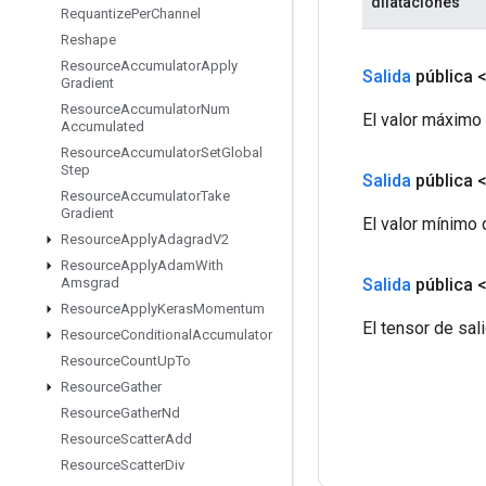
dilataciones
Requantize
Per
Channel
Reshape
Resource
Accumulator
Apply
Salida
pública 
Gradient
Resource
Accumulator
Num
El valor máximo 
Accumulated
Resource
Accumulator
Set
Global
Step
Salida
pública 
Resource
Accumulator
Take
Gradient
El valor mínimo d
Resource
Apply
Adagrad
V2
Resource
Apply
Adam
With
Salida
pública 
Amsgrad
Resource
Apply
Keras
Momentum
El tensor de sali
Resource
Conditional
Accumulator
Resource
Count
Up
To
Resource
Gather
Resource
Gather
Nd
Resource
Scatter
Add
Resource
Scatter
Div