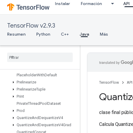
Instalar
Formación
API
OutfeedEnqueue
OutfeedEnqueueTuple
Pad
TensorFlow v2.9.3
ParallelBatchDataset
ParallelConcat
Resumen
Python
C++
Java
Más
ParallelDynamicStitch
Parse
Example
Dataset
V2
Parse
Example
V2
Parse
Sequence
Example
V2
Placeholder
Placeholder
With
Default
Prelinearize
TensorFlow
API
Prelinearize
Tuple
Quanti
Print
Private
Thread
Pool
Dataset
Prod
clase final públ
Quantize
And
Dequantize
V4
Calcula Quantiz
Quantize
And
Dequantize
V4Grad
Quantized
Concat