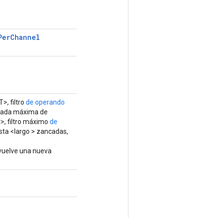
Per
Channel
>, filtro
de operando
trada máxima de
>, filtro máximo
de
lista <largo > zancadas,
nvuelve una nueva