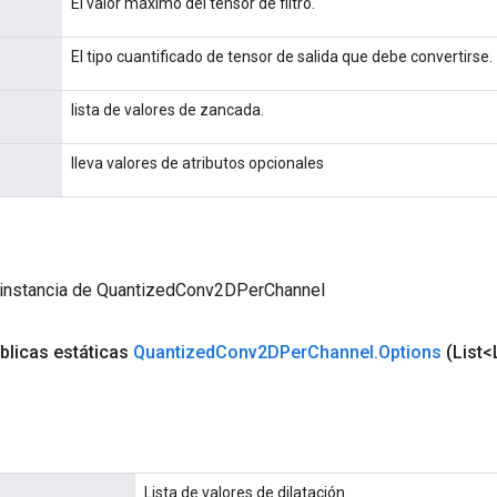
El valor máximo del tensor de filtro.
El tipo cuantificado de tensor de salida que debe convertirse.
lista de valores de zancada.
lleva valores de atributos opcionales
 instancia de QuantizedConv2DPerChannel
blicas estáticas
Quantized
Conv2DPer
Channel
.
Options
(List<
Lista de valores de dilatación.