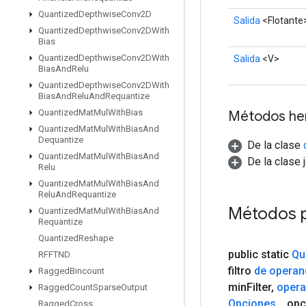
Quantized
Depthwise
Conv2D
Salida
<Flotante
Quantized
Depthwise
Conv2DWith
Bias
Quantized
Depthwise
Conv2DWith
Salida
<V>
Bias
And
Relu
Quantized
Depthwise
Conv2DWith
Bias
And
Relu
And
Requantize
Quantized
Mat
Mul
With
Bias
Métodos he
Quantized
Mat
Mul
With
Bias
And
Dequantize
De la clase
Quantized
Mat
Mul
With
Bias
And
De la clase 
Relu
Quantized
Mat
Mul
With
Bias
And
Relu
And
Requantize
Métodos 
Quantized
Mat
Mul
With
Bias
And
Requantize
Quantized
Reshape
public static
Qu
RFFTND
filtro
de opera
Ragged
Bincount
min
Filter
,
oper
Ragged
Count
Sparse
Output
Opciones
.
.
.
opc
Ragged
Cross