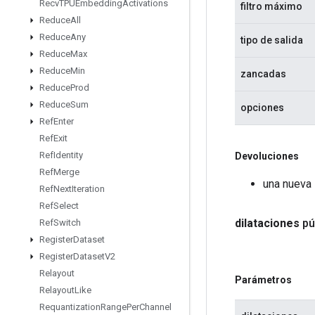
Recv
TPUEmbedding
Activations
filtro máximo
Reduce
All
Reduce
Any
tipo de salida
Reduce
Max
Reduce
Min
zancadas
Reduce
Prod
Reduce
Sum
opciones
Ref
Enter
Ref
Exit
Ref
Identity
Devoluciones
Ref
Merge
una nueva
Ref
Next
Iteration
Ref
Select
dilataciones
pú
Ref
Switch
Register
Dataset
Register
Dataset
V2
Relayout
Parámetros
Relayout
Like
Requantization
Range
Per
Channel