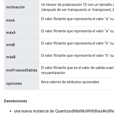
Un tensor de polarización 1D con un tamaño q
eters
inclinación
(después de ser transpuesto si `transposed_b
ntumParameters
ters
El valor flotante que representa el valor "a" c
minA
ropParameters
s
El valor flotante que representa el valor "a" c
máxA
atorParameters
ghtParameters
El valor flotante que representa el valor "b" c
minB
meters
adParameters
El valor flotante que representa el valor "b" c
máxB
rameters
eters
El valor flotante que es el valor de salida cua
minFreezedSalida
recuantización.
ientDescentParameters
lleva valores de atributos opcionales
opciones
Devoluciones
una nueva instancia de QuantizedMatMulWithBiasAndR