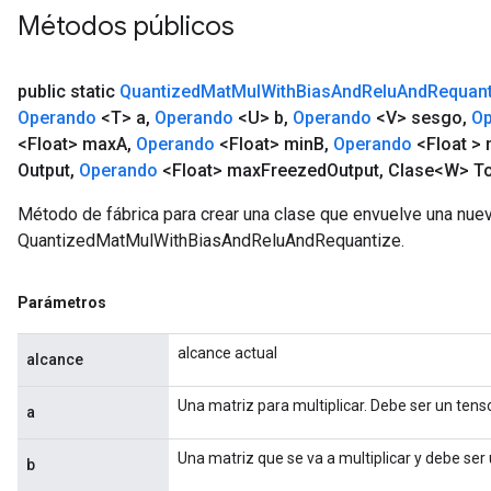
Métodos públicos
public static
Quantized
Mat
Mul
With
Bias
And
Relu
And
Requant
Operando
<T> a
,
Operando
<U> b
,
Operando
<V> sesgo
,
Op
<Float> max
A
,
Operando
<Float> min
B
,
Operando
<Float >
Output
,
Operando
<Float> max
Freezed
Output
,
Clase<W> To
Método de fábrica para crear una clase que envuelve una nue
QuantizedMatMulWithBiasAndReluAndRequantize.
Parámetros
alcance actual
alcance
m
Una matriz para multiplicar. Debe ser un tenso
a
Una matriz que se va a multiplicar y debe ser 
b
rs