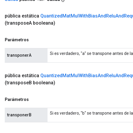
pública estática
Quantized
Mat
Mul
With
Bias
And
Relu
And
Req
(transpose
A booleana)
Parámetros
Si es verdadero, "a" se transpone antes de la
transponerA
pública estática
Quantized
Mat
Mul
With
Bias
And
Relu
And
Req
(transpose
B booleana)
Parámetros
Si es verdadero, "b" se transpone antes de la
transponerB