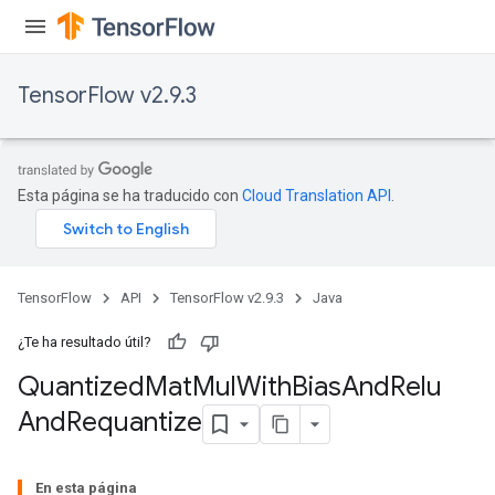
Requantize
TensorFlow v2.9.3
ize
AndReluAndRequantize
u
uAndRequantize
Esta página se ha traducido con
Cloud Translation API
.
AndRelu
AndReluAndRequantize
TensorFlow
API
TensorFlow v2.9.3
Java
¿Te ha resultado útil?
ize
Quantized
Mat
Mul
With
Bias
And
Relu
Requantize
And
Requantize
ize
En esta página