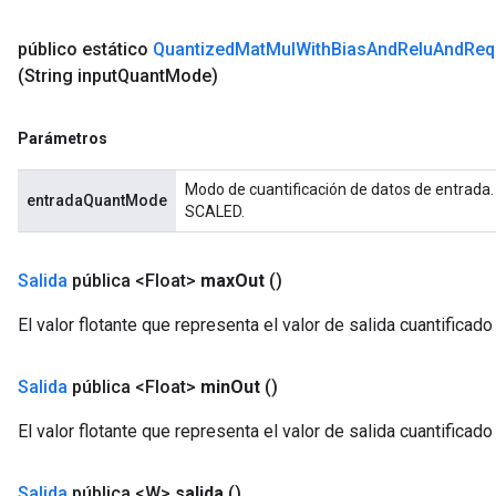
público estático
Quantized
Mat
Mul
With
Bias
And
Relu
And
Req
(String input
Quant
Mode)
Parámetros
Modo de cuantificación de datos de entrada
entradaQuantMode
SCALED.
Salida
pública <Float>
max
Out
()
El valor flotante que representa el valor de salida cuantificado
Salida
pública <Float>
min
Out
()
El valor flotante que representa el valor de salida cuantificado
Salida
pública <W>
salida
()