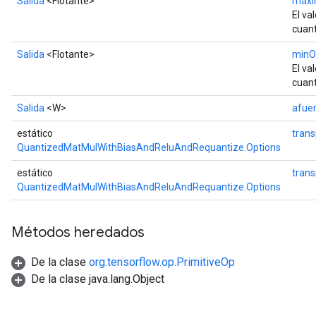
Salida
<Flotante>
máxi
El va
cuant
Salida
<Flotante>
minO
El va
cuant
Salida
<W>
afue
estático
tran
QuantizedMatMulWithBiasAndReluAndRequantize.Options
estático
trans
QuantizedMatMulWithBiasAndReluAndRequantize.Options
Métodos heredados
De la clase
org.tensorflow.op.PrimitiveOp
De la clase java.lang.Object