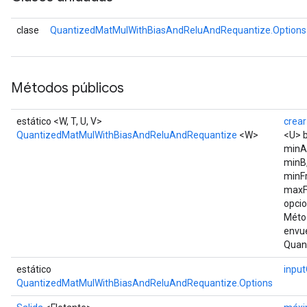
clase
QuantizedMatMulWithBiasAndReluAndRequantize.Options
Métodos públicos
estático <W, T, U, V>
crear
QuantizedMatMulWithBiasAndReluAndRequantize
<W>
<U> 
minA
minB
minF
maxF
opci
Métod
envu
Quan
estático
inpu
QuantizedMatMulWithBiasAndReluAndRequantize.Options