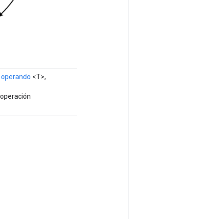
l operando
<T>,
 operación