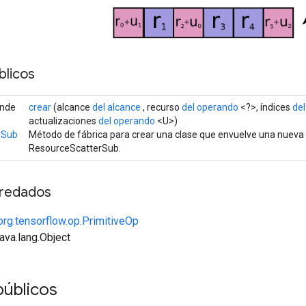
licos
ende
crear
(alcance
del alcance
, recurso
del operando
<?>, índices
de
actualizaciones
del operando
<U>)
rSub
Método de fábrica para crear una clase que envuelve una nueva
ResourceScatterSub.
redados
org.tensorflow.op.PrimitiveOp
java.lang.Object
públicos