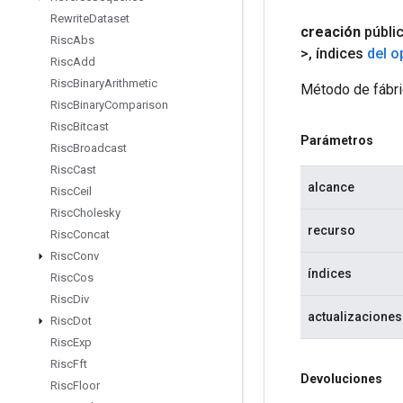
Rewrite
Dataset
creación
públi
Risc
Abs
>
,
índices
del 
Risc
Add
Risc
Binary
Arithmetic
Método de fábri
Risc
Binary
Comparison
Risc
Bitcast
Parámetros
Risc
Broadcast
Risc
Cast
alcance
Risc
Ceil
Risc
Cholesky
recurso
Risc
Concat
Risc
Conv
índices
Risc
Cos
Risc
Div
actualizaciones
Risc
Dot
Risc
Exp
Risc
Fft
Devoluciones
Risc
Floor