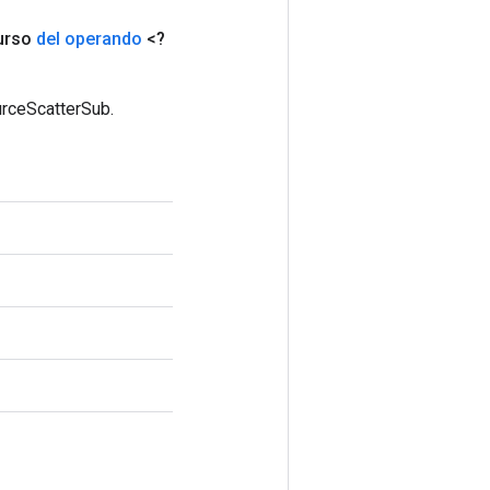
urso
del operando
<?
urceScatterSub.