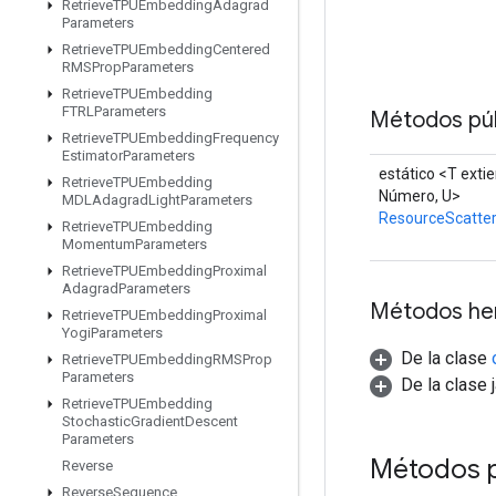
Retrieve
TPUEmbedding
Adagrad
Parameters
Retrieve
TPUEmbedding
Centered
RMSProp
Parameters
Retrieve
TPUEmbedding
FTRLParameters
Métodos púb
Retrieve
TPUEmbedding
Frequency
Estimator
Parameters
estático <T exti
Retrieve
TPUEmbedding
Número, U>
MDLAdagrad
Light
Parameters
ResourceScatte
Retrieve
TPUEmbedding
Momentum
Parameters
Retrieve
TPUEmbedding
Proximal
Adagrad
Parameters
Métodos he
Retrieve
TPUEmbedding
Proximal
Yogi
Parameters
De la clase
Retrieve
TPUEmbedding
RMSProp
Parameters
De la clase 
Retrieve
TPUEmbedding
Stochastic
Gradient
Descent
Parameters
Métodos 
Reverse
Reverse
Sequence