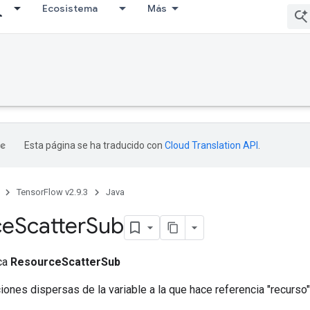
Ecosistema
Más
Esta página se ha traducido con
Cloud Translation API
.
TensorFlow v2.9.3
Java
ce
Scatter
Sub
ica
ResourceScatterSub
iones dispersas de la variable a la que hace referencia "recurso"