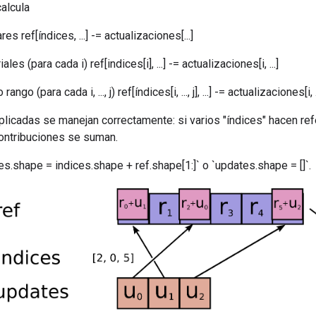
alcula
es ref[índices, ...] -= actualizaciones[...]
les (para cada i) ref[indices[i], ...] -= actualizaciones[i, ...]
ngo (para cada i, ..., j) ref[índices[i, ..., j], ...] -= actualizaciones[i, ..., 
licadas se manejan correctamente: si varios "índices" hacen ref
contribuciones se suman.
s.shape = indices.shape + ref.shape[1:]` o `updates.shape = []`.