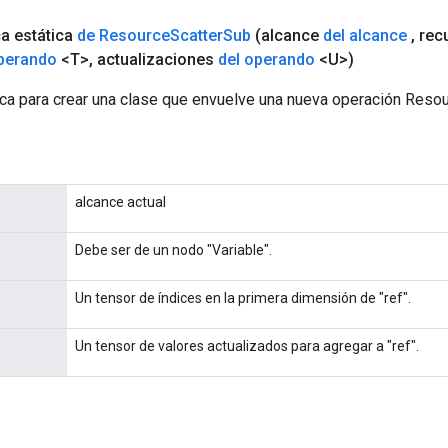
ca estática
de Resource
Scatter
Sub
(alcance
del alcance
,
rec
operando
<T>
,
actualizaciones
del operando
<U>)
ca para crear una clase que envuelve una nueva operación Reso
alcance actual
Debe ser de un nodo "Variable".
Un tensor de índices en la primera dimensión de "ref".
Un tensor de valores actualizados para agregar a "ref".