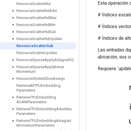
Esta operación c
Resource
Scatter
Mul
Resource
Scatter
Nd
Add
# Índices escalar
Resource
Scatter
Nd
Max
Resource
Scatter
Nd
Min
# Índices vectoria
Resource
Scatter
Nd
Sub
# Índices de alto ra
Resource
Scatter
Nd
Update
Resource
Scatter
Sub
Las entradas dup
Resource
Scatter
Update
ubicación, sus 
Resource
Sparse
Apply
Adagrad
V2
Resource
Sparse
Apply
Keras
Requiere `update
Momentum
Resource
Strided
Slice
Assign
Retrieve
All
TPUEmbedding
Parameters
Retrieve
TPUEmbedding
ADAMParameters
Retrieve
TPUEmbedding
Adadelta
Parameters
Retrieve
TPUEmbedding
Adagrad
Momentum
Parameters