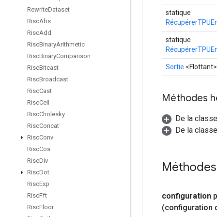
Rewrite
Dataset
statique
Risc
Abs
RécupérerTPUEm
Risc
Add
statique
Risc
Binary
Arithmetic
RécupérerTPUEm
Risc
Binary
Comparison
Sortie
<Flottant>
Risc
Bitcast
Risc
Broadcast
Risc
Cast
Méthodes h
Risc
Ceil
Risc
Cholesky
De la class
Risc
Concat
De la classe
Risc
Conv
Risc
Cos
Risc
Div
Méthodes
Risc
Dot
Risc
Exp
configuration
p
Risc
Fft
(configuration 
Risc
Floor