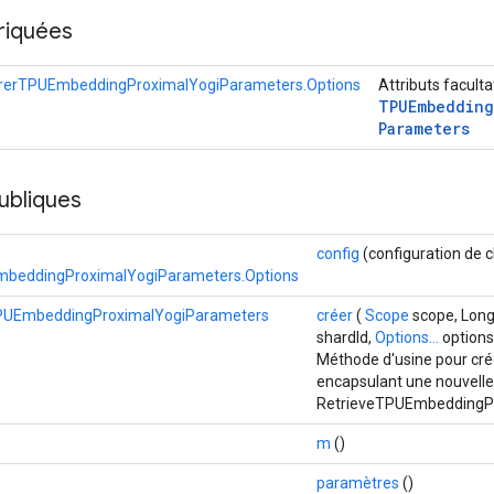
riquées
rerTPUEmbeddingProximalYogiParameters.Options
Attributs faculta
TPUEmbedding
Parameters
ubliques
config
(configuration de 
beddingProximalYogiParameters.Options
PUEmbeddingProximalYogiParameters
créer
(
Scope
scope, Lon
shardId,
Options...
options
Méthode d'usine pour cré
encapsulant une nouvelle
RetrieveTPUEmbeddingP
m
()
paramètres
()