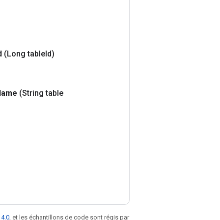
d
(Long table
Id)
Name
(String table
 4.0
, et les échantillons de code sont régis par