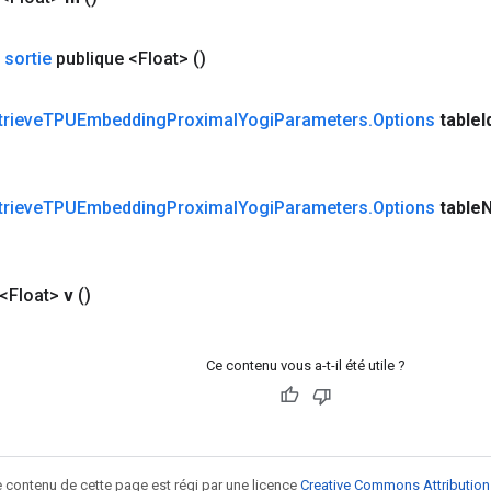
 sortie
publique <Float>
()
trieve
TPUEmbedding
Proximal
Yogi
Parameters
.
Options
table
I
trieve
TPUEmbedding
Proximal
Yogi
Parameters
.
Options
table
<Float>
v
()
Ce contenu vous a-t-il été utile ?
le contenu de cette page est régi par une licence
Creative Commons Attribution