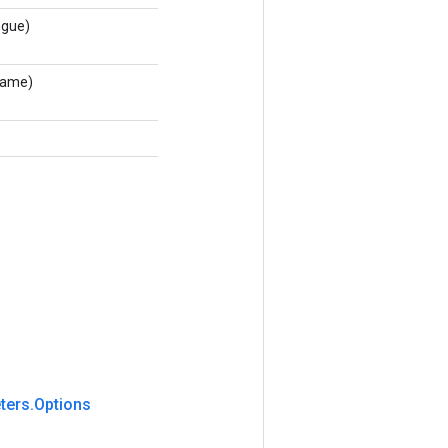
ngue)
Name)
ters
.
Options