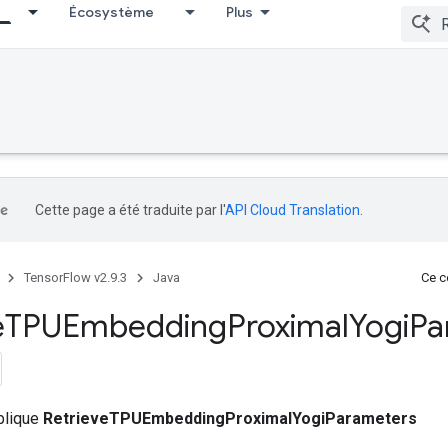
Écosystème
Plus
Cette page a été traduite par l'
API Cloud Translation
.
TensorFlow v2.9.3
Java
Ce co
e
TPUEmbedding
Proximal
Yogi
Pa
ublique
RetrieveTPUEmbeddingProximalYogiParameters