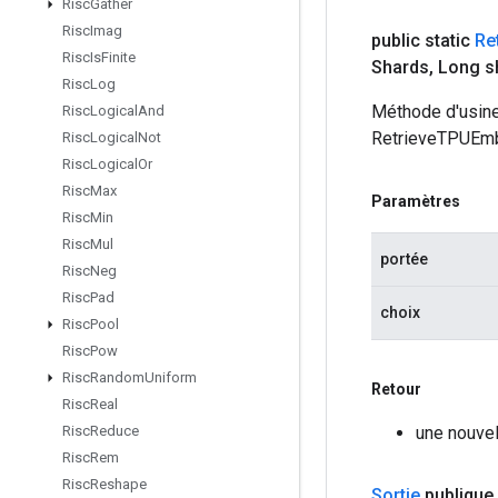
Risc
Gather
Risc
Imag
public static
Re
Risc
Is
Finite
Shards
,
Long s
Risc
Log
Méthode d'usine
Risc
Logical
And
RetrieveTPUEmb
Risc
Logical
Not
Risc
Logical
Or
Risc
Max
Paramètres
Risc
Min
Risc
Mul
portée
Risc
Neg
Risc
Pad
choix
Risc
Pool
Risc
Pow
Risc
Random
Uniform
Retour
Risc
Real
une nouve
Risc
Reduce
Risc
Rem
Risc
Reshape
Sortie
publique