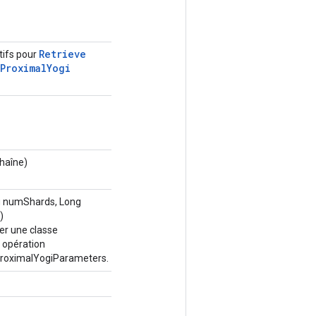
Retrieve
tifs pour
Proximal
Yogi
chaîne)
g numShards, Long
)
er une classe
 opération
roximalYogiParameters.