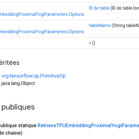
ID de table
(ID de table lo
beddingProximalYogiParameters.Options
tableName
(String table
beddingProximalYogiParameters.Options
v
()
éritées
e
org.tensorflow.op.PrimitiveOp
 java.lang.Object
 publiques
ublique statique
Retrieve
TPUEmbedding
Proximal
Yogi
Parame
de chaîne)