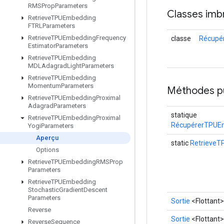
RMSProp
Parameters
Classes imb
Retrieve
TPUEmbedding
FTRLParameters
Retrieve
TPUEmbedding
Frequency
classe
Récupé
Estimator
Parameters
Retrieve
TPUEmbedding
MDLAdagrad
Light
Parameters
Retrieve
TPUEmbedding
Momentum
Parameters
Méthodes p
Retrieve
TPUEmbedding
Proximal
Adagrad
Parameters
statique
Retrieve
TPUEmbedding
Proximal
RécupérerTPUEm
Yogi
Parameters
Aperçu
static
RetrieveT
Options
Retrieve
TPUEmbedding
RMSProp
Parameters
Retrieve
TPUEmbedding
Stochastic
Gradient
Descent
Parameters
Sortie
<Flottant>
Reverse
Sortie
<Flottant>
Reverse
Sequence