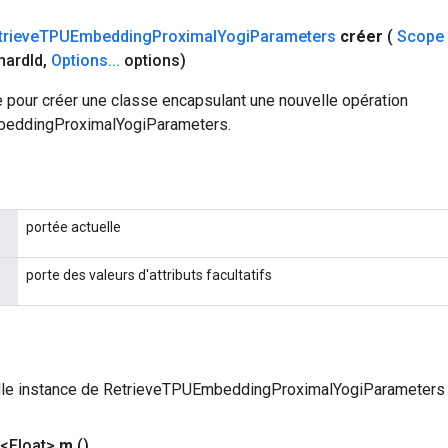
trieve
TPUEmbedding
Proximal
Yogi
Parameters
créer
(
Scope
hard
Id
,
Options
.
.
.
options)
 pour créer une classe encapsulant une nouvelle opération
eddingProximalYogiParameters.
portée actuelle
porte des valeurs d'attributs facultatifs
lle instance de RetrieveTPUEmbeddingProximalYogiParameters
 <Float>
m
()