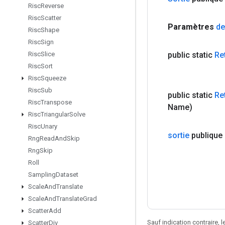
Risc
Reverse
Risc
Scatter
Paramètres
de
Risc
Shape
Risc
Sign
public static
Re
Risc
Slice
Risc
Sort
Risc
Squeeze
Risc
Sub
public static
Re
Risc
Transpose
Name)
Risc
Triangular
Solve
Risc
Unary
sortie
publique 
Rng
Read
And
Skip
Rng
Skip
Roll
Sampling
Dataset
Scale
And
Translate
Scale
And
Translate
Grad
Scatter
Add
Sauf indication contraire, 
Scatter
Div