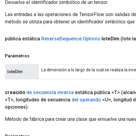
Devuelve el identificador simbólico de un tensor.
Las entradas a las operaciones de TensorFlow son salidas de
método se utiliza para obtener un identificador simbólico que 
pública estática
Reverse
Sequence
.
Options
lote
Dim
(lote l
Parámetros
La dimensión a lo largo de la cual se realiza la inve
loteDim
creación
de secuencia inversa
estática pública <T>
(alca
<T>
,
longitudes de secuencia
del operando
<U>
,
longitud d
opciones)
Método de fábrica para crear una clase que envuelve una nu