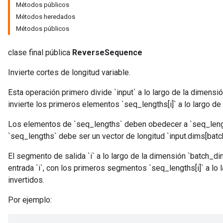
Métodos públicos
Métodos heredados
Métodos públicos
clase final pública
ReverseSequence
Invierte cortes de longitud variable.
Esta operación primero divide `input` a lo largo de la dimensi
invierte los primeros elementos `seq_lengths[i]` a lo largo d
Los elementos de `seq_lengths` deben obedecer a `seq_length
`seq_lengths` debe ser un vector de longitud `input.dims[batc
El segmento de salida `i` a lo largo de la dimensión `batch_
entrada `i`, con los primeros segmentos `seq_lengths[i]` a lo
invertidos.
Por ejemplo: