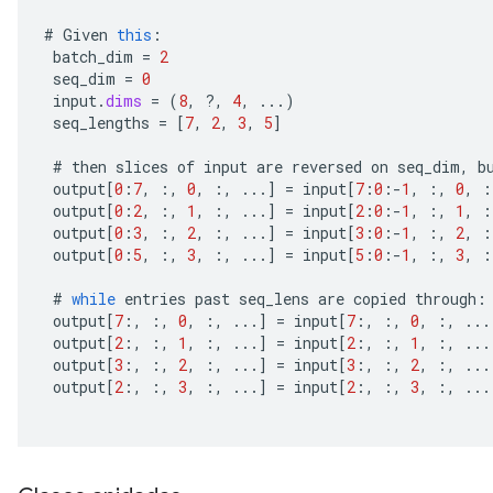
#
Given
this
:
batch_dim
=
2
seq_dim
=
0
input
.
dims
=
(
8
,
?
,
4
,
...)
seq_lengths
=
[
7
,
2
,
3
,
5
]
#
then
slices
of
input
are
reversed
on
seq_dim
,
b
output
[
0
:
7
,
:,
0
,
:,
...
]
=
input
[
7
:
0
:
-
1
,
:,
0
,
:
output
[
0
:
2
,
:,
1
,
:,
...
]
=
input
[
2
:
0
:
-
1
,
:,
1
,
:
output
[
0
:
3
,
:,
2
,
:,
...
]
=
input
[
3
:
0
:
-
1
,
:,
2
,
:
output
[
0
:
5
,
:,
3
,
:,
...
]
=
input
[
5
:
0
:
-
1
,
:,
3
,
:
#
while
entries
past
seq_lens
are
copied
through
:
output
[
7
:,
:,
0
,
:,
...
]
=
input
[
7
:,
:,
0
,
:,
...
output
[
2
:,
:,
1
,
:,
...
]
=
input
[
2
:,
:,
1
,
:,
...
output
[
3
:,
:,
2
,
:,
...
]
=
input
[
3
:,
:,
2
,
:,
...
output
[
2
:,
:,
3
,
:,
...
]
=
input
[
2
:,
:,
3
,
:,
...