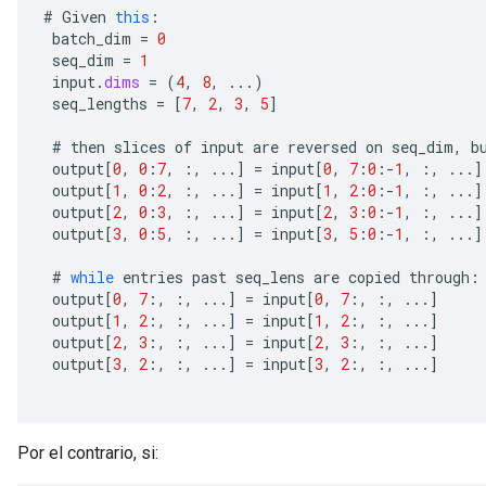
#
Given
this
:
batch_dim
=
0
seq_dim
=
1
input
.
dims
=
(
4
,
8
,
...)
seq_lengths
=
[
7
,
2
,
3
,
5
]
#
then
slices
of
input
are
reversed
on
seq_dim
,
b
output
[
0
,
0
:
7
,
:,
...
]
=
input
[
0
,
7
:
0
:
-
1
,
:,
...
]
output
[
1
,
0
:
2
,
:,
...
]
=
input
[
1
,
2
:
0
:
-
1
,
:,
...
]
output
[
2
,
0
:
3
,
:,
...
]
=
input
[
2
,
3
:
0
:
-
1
,
:,
...
]
output
[
3
,
0
:
5
,
:,
...
]
=
input
[
3
,
5
:
0
:
-
1
,
:,
...
]
#
while
entries
past
seq_lens
are
copied
through
:
output
[
0
,
7
:,
:,
...
]
=
input
[
0
,
7
:,
:,
...
]
output
[
1
,
2
:,
:,
...
]
=
input
[
1
,
2
:,
:,
...
]
output
[
2
,
3
:,
:,
...
]
=
input
[
2
,
3
:,
:,
...
]
output
[
3
,
2
:,
:,
...
]
=
input
[
3
,
2
:,
:,
...
]
Por el contrario, si: