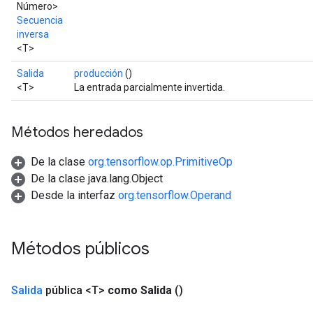
Número>
Secuencia
inversa
<T>
Salida
producción
()
<T>
La entrada parcialmente invertida.
Métodos heredados
De la clase
org.tensorflow.op.PrimitiveOp
De la clase java.lang.Object
Desde la interfaz
org.tensorflow.Operand
Métodos públicos
Salida
pública <T>
como Salida
()