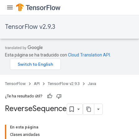
TensorFlow v2.9.3
rs
eters
ntumParameters
ters
Esta página se ha traducido con
Cloud Translation API
.
ropParameters
s
atorParameters
ghtParameters
TensorFlow
API
TensorFlow v2.9.3
Java
meters
adParameters
¿Te ha resultado útil?
rameters
Reverse
Sequence
eters
ientDescentParameters
En esta página
Clases anidadas