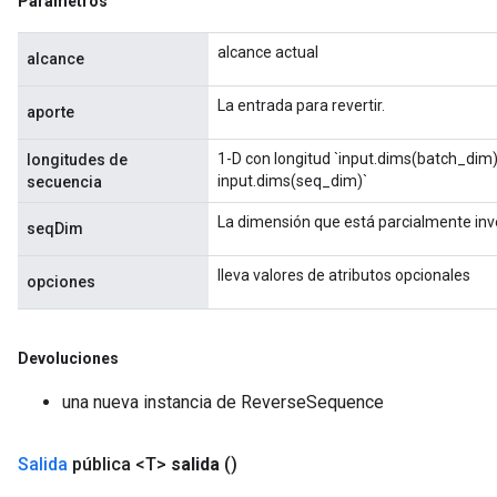
Parámetros
alcance actual
alcance
La entrada para revertir.
aporte
1-D con longitud `input.dims(batch_dim
longitudes de
input.dims(seq_dim)`
secuencia
La dimensión que está parcialmente inve
seqDim
lleva valores de atributos opcionales
opciones
Devoluciones
una nueva instancia de ReverseSequence
Salida
pública <T>
salida
()