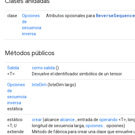
Clases anidadas
Reverse
Sequence
clase
Opciones
Atributos opcionales para
de
secuencia
inversa
Métodos públicos
Salida
como salida
()
<T>
Devuelve el identificador simbólico de un tensor.
Opciones
loteDim
(loteDim largo)
de
secuencia
inversa
estática
estático
crear
(alcance
alcance
, entrada de
operando
<T>, lon
<T, U
longitud de secuencia larga,
opciones...
opciones)
extiende
Método de fábrica para crear una clase que envuelv