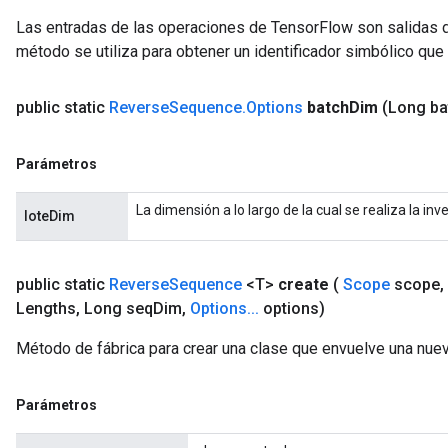
Las entradas de las operaciones de TensorFlow son salidas d
método se utiliza para obtener un identificador simbólico que 
public static
Reverse
Sequence
.
Options
batch
Dim
(Long ba
Parámetros
La dimensión a lo largo de la cual se realiza la inve
loteDim
public static
Reverse
Sequence
<T>
create
(
Scope
scope
,
Lengths
,
Long seq
Dim
,
Options
.
.
.
options)
Método de fábrica para crear una clase que envuelve una nu
Parámetros