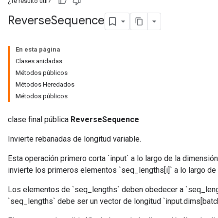
¿Te resultó útil?
Reverse
Sequence
En esta página
Clases anidadas
Métodos públicos
Métodos Heredados
Métodos públicos
clase final pública
ReverseSequence
Invierte rebanadas de longitud variable.
Esta operación primero corta `input` a lo largo de la dimensió
invierte los primeros elementos `seq_lengths[i]` a lo largo d
Los elementos de `seq_lengths` deben obedecer a `seq_length
`seq_lengths` debe ser un vector de longitud `input.dims[batc