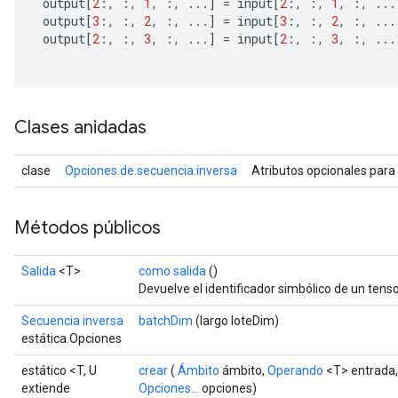
 output
[
2
:,
:,
1
,
:,
...]
=
 input
[
2
:,
:,
1
,
:,
...
 output
[
3
:,
:,
2
,
:,
...]
=
 input
[
3
:,
:,
2
,
:,
...
 output
[
2
:,
:,
3
,
:,
...]
=
 input
[
2
:,
:,
3
,
:,
...
Clases anidadas
clase
Opciones.de.secuencia.inversa
Atributos opcionales para
Métodos públicos
Salida
<T>
como salida
()
Devuelve el identificador simbólico de un tenso
Secuencia inversa
batchDim
(largo loteDim)
estática.Opciones
estático <T, U
crear
(
Ámbito
ámbito,
Operando
<T> entrada
extiende
Opciones...
opciones)