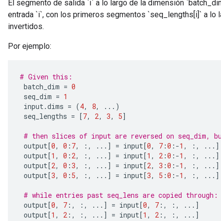
El segmento de salida `i` a lo largo de la dimensión `batch_
entrada `i`, con los primeros segmentos `seq_lengths[i]` a lo
invertidos.
Por ejemplo:
# Given this:
 batch_dim 
=
0
 seq_dim 
=
1
 input
.
dims 
=
(
4
,
8
,
...)
 seq_lengths 
=
[
7
,
2
,
3
,
5
]
# then slices of input are reversed on seq_dim, b
 output
[
0
,
0
:
7
,
:,
...]
=
 input
[
0
,
7
:
0
:-
1
,
:,
...]
 output
[
1
,
0
:
2
,
:,
...]
=
 input
[
1
,
2
:
0
:-
1
,
:,
...]
 output
[
2
,
0
:
3
,
:,
...]
=
 input
[
2
,
3
:
0
:-
1
,
:,
...]
 output
[
3
,
0
:
5
,
:,
...]
=
 input
[
3
,
5
:
0
:-
1
,
:,
...]
# while entries past seq_lens are copied through:
 output
[
0
,
7
:,
:,
...]
=
 input
[
0
,
7
:,
:,
...]
 output
[
1
,
2
:,
:,
...]
=
 input
[
1
,
2
:,
:,
...]