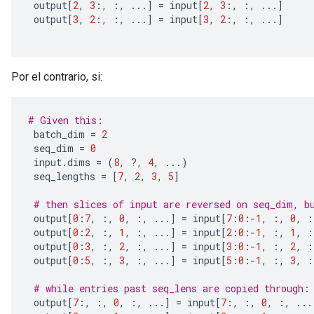
 output
[
2
,
3
:,
:,
...]
=
 input
[
2
,
3
:,
:,
...]
 output
[
3
,
2
:,
:,
...]
=
 input
[
3
,
2
:,
:,
...]
Por el contrario, si:
# Given this:
 batch_dim 
=
2
 seq_dim 
=
0
 input
.
dims 
=
(
8
,
?,
4
,
...)
 seq_lengths 
=
[
7
,
2
,
3
,
5
]
# then slices of input are reversed on seq_dim, b
 output
[
0
:
7
,
:,
0
,
:,
...]
=
 input
[
7
:
0
:-
1
,
:,
0
,
:
 output
[
0
:
2
,
:,
1
,
:,
...]
=
 input
[
2
:
0
:-
1
,
:,
1
,
:
 output
[
0
:
3
,
:,
2
,
:,
...]
=
 input
[
3
:
0
:-
1
,
:,
2
,
:
 output
[
0
:
5
,
:,
3
,
:,
...]
=
 input
[
5
:
0
:-
1
,
:,
3
,
:
# while entries past seq_lens are copied through:
 output
[
7
:,
:,
0
,
:,
...]
=
 input
[
7
:,
:,
0
,
:,
...