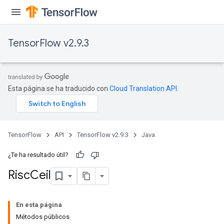
s
atorParameters
ghtParameters
TensorFlow v2.9.3
meters
adParameters
rameters
eters
Esta página se ha traducido con
Cloud Translation API
.
ientDescentParameters
TensorFlow
API
TensorFlow v2.9.3
Java
¿Te ha resultado útil?
Risc
Ceil
En esta página
Métodos públicos