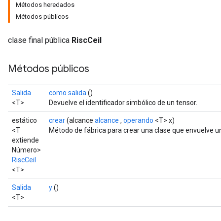
Métodos heredados
Métodos públicos
clase final pública
RiscCeil
Métodos públicos
Salida
como salida
()
<T>
Devuelve el identificador simbólico de un tensor.
estático
crear
(alcance
alcance
,
operando
<T> x)
<T
Método de fábrica para crear una clase que envuelve u
extiende
Número>
RiscCeil
<T>
Salida
y
()
<T>