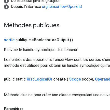
De la classe java.lang.Object
Depuis l'interface
org.tensorflow.Operand
Méthodes publiques
sortie
publique <Boolean>
as
Output
()
Renvoie le handle symbolique d'un tenseur.
Les entrées des opérations TensorFlow sont les sorties d'une
méthode est utilisée pour obtenir un handle symbolique qui rep
public static
Risc
Logical
Or
create
(
Scope
scope
,
Operan
Méthode d'usine pour créer une classe encapsulant une nouvel
Paramètres