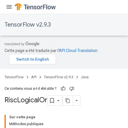
TensorFlow v2.9.3
Cette page a été traduite par l'
API Cloud Translation
.
TensorFlow
API
TensorFlow v2.9.3
Java
Ce contenu vous a-t-il été utile ?
Risc
Logical
Or
Sur cette page
Méthodes publiques