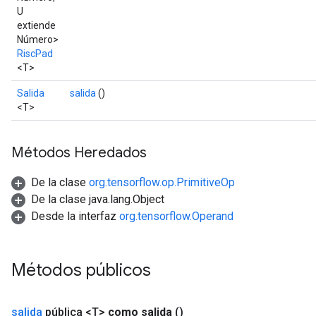
U
extiende
Número>
RiscPad
<T>
Salida
salida
()
<T>
Métodos Heredados
De la clase
org.tensorflow.op.PrimitiveOp
De la clase java.lang.Object
Desde la interfaz
org.tensorflow.Operand
Métodos públicos
salida
pública <T>
como salida
()