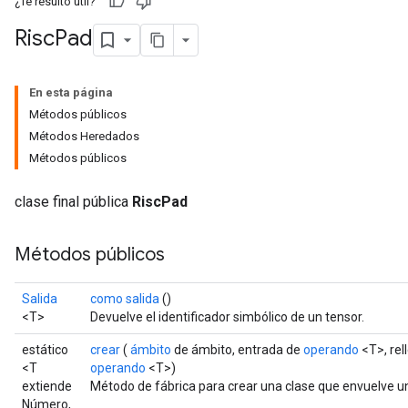
¿Te resultó útil?
Risc
Pad
En esta página
Métodos públicos
Métodos Heredados
Métodos públicos
clase final pública
RiscPad
Métodos públicos
Salida
como salida
()
<T>
Devuelve el identificador simbólico de un tensor.
estático
crear
(
ámbito
de ámbito, entrada de
operando
<T>, rel
<T
operando
<T>)
extiende
Método de fábrica para crear una clase que envuelve u
Número,