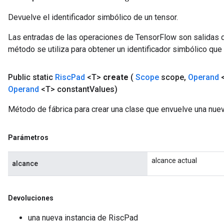
Devuelve el identificador simbólico de un tensor.
Las entradas de las operaciones de TensorFlow son salidas d
método se utiliza para obtener un identificador simbólico que 
Public static
Risc
Pad
<T>
create
(
Scope
scope
,
Operand
<
Operand
<T> constant
Values)
Método de fábrica para crear una clase que envuelve una nue
Parámetros
alcance actual
alcance
Devoluciones
una nueva instancia de RiscPad