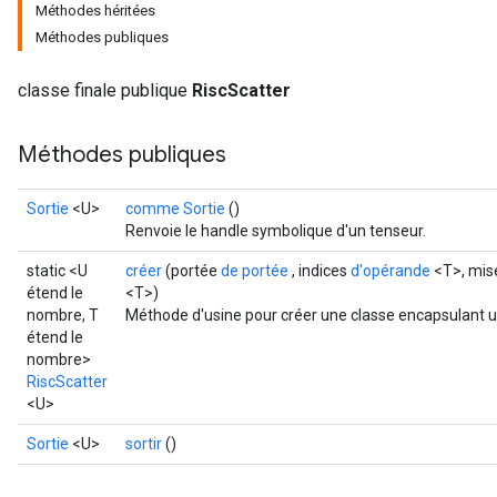
Méthodes héritées
Méthodes publiques
classe finale publique
RiscScatter
Méthodes publiques
Sortie
<U>
comme Sortie
()
Renvoie le handle symbolique d'un tenseur.
static <U
créer
(portée
de portée
, indices
d'opérande
<T>, mise
étend le
<T>)
nombre, T
Méthode d'usine pour créer une classe encapsulant u
étend le
nombre>
RiscScatter
<U>
Sortie
<U>
sortir
()