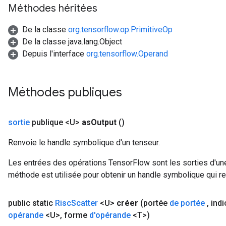
Méthodes héritées
De la classe
org.tensorflow.op.PrimitiveOp
De la classe java.lang.Object
Depuis l'interface
org.tensorflow.Operand
Méthodes publiques
sortie
publique <U>
as
Output
()
Renvoie le handle symbolique d'un tenseur.
Les entrées des opérations TensorFlow sont les sorties d'une
méthode est utilisée pour obtenir un handle symbolique qui rep
public static
Risc
Scatter
<U>
créer
(portée
de portée
,
ind
opérande
<U>
,
forme
d'opérande
<T>)