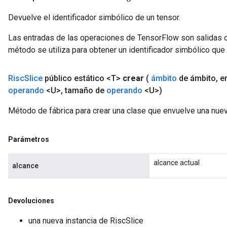
Devuelve el identificador simbólico de un tensor.
Las entradas de las operaciones de TensorFlow son salidas d
método se utiliza para obtener un identificador simbólico que 
Risc
Slice
público estático <T>
crear
(
ámbito
de ámbito
,
en
operando
<U>
,
tamaño de
operando
<U>)
Método de fábrica para crear una clase que envuelve una nuev
Parámetros
alcance actual
alcance
Devoluciones
una nueva instancia de RiscSlice