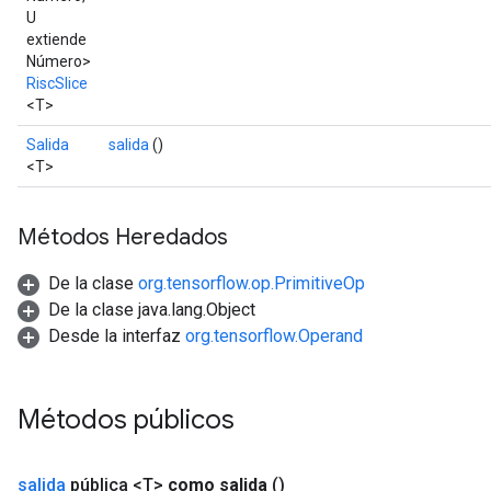
U
extiende
Número>
RiscSlice
<T>
Salida
salida
()
<T>
Métodos Heredados
De la clase
org.tensorflow.op.PrimitiveOp
De la clase java.lang.Object
Desde la interfaz
org.tensorflow.Operand
Métodos públicos
salida
pública <T>
como salida
()