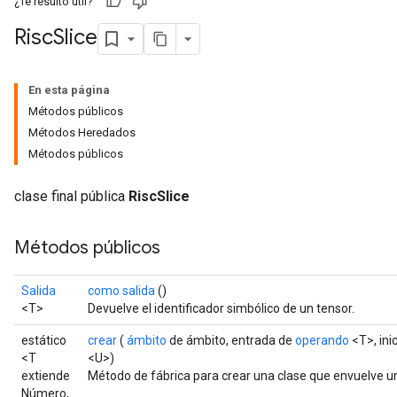
¿Te resultó útil?
Risc
Slice
En esta página
Métodos públicos
Métodos Heredados
Métodos públicos
clase final pública
RiscSlice
Métodos públicos
Salida
como salida
()
<T>
Devuelve el identificador simbólico de un tensor.
estático
crear
(
ámbito
de ámbito, entrada de
operando
<T>, ini
<T
<U>)
extiende
Método de fábrica para crear una clase que envuelve u
Número,