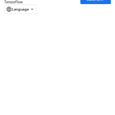
TensorFlow
x