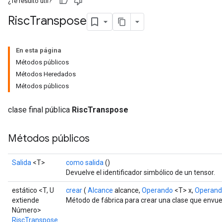
¿Te resultó útil?
Risc
Transpose
En esta página
Métodos públicos
Métodos Heredados
Métodos públicos
clase final pública
RiscTranspose
Métodos públicos
Salida
<T>
como salida
()
Devuelve el identificador simbólico de un tensor.
estático <T, U
crear
(
Alcance
alcance,
Operando
<T> x,
Operan
extiende
Método de fábrica para crear una clase que envu
Número>
RiscTranspose