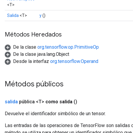
<T>
Salida
<T>
y
()
Métodos Heredados
De la clase
org.tensorflow.op.PrimitiveOp
De la clase java.lang.Object
Desde la interfaz
org.tensorflow.Operand
Métodos públicos
salida
pública <T>
como salida
()
Devuelve el identificador simbólico de un tensor.
Las entradas de las operaciones de TensorFlow son salidas d
método se utiliza para obtener un identificador simbólico que 