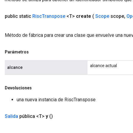
public static
Risc
Transpose
<T>
create
(
Scope
scope
,
Op
Método de fábrica para crear una clase que envuelve una nue
Parámetros
alcance actual
alcance
Devoluciones
una nueva instancia de RiscTranspose
Salida
pública <T>
y
()