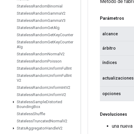
Método de fábri
Stateless
Random
Binomial
Stateless
Random
Gamma
V2
Parámetros
Stateless
Random
Gamma
V3
Stateless
Random
Get
Alg
alcance
Stateless
Random
Get
Key
Counter
Stateless
Random
Get
Key
Counter
Alg
árbitro
Stateless
Random
Normal
V2
Stateless
Random
Poisson
índices
Stateless
Random
Uniform
Full
Int
Stateless
Random
Uniform
Full
Int
actualizaciones
V2
Stateless
Random
Uniform
Int
V2
opciones
Stateless
Random
Uniform
V2
Stateless
Sample
Distorted
Bounding
Box
Stateless
Shuffle
Devoluciones
Stateless
Truncated
Normal
V2
una nueva 
Stats
Aggregator
Handle
V2