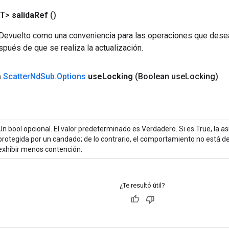
<T>
salida
Ref
()
f. Devuelto como una conveniencia para las operaciones que dese
pués de que se realiza la actualización.
a
Scatter
Nd
Sub
.
Options
use
Locking
(Boolean use
Locking)
Un bool opcional. El valor predeterminado es Verdadero. Si es True, la a
protegida por un candado; de lo contrario, el comportamiento no está d
exhibir menos contención.
¿Te resultó útil?