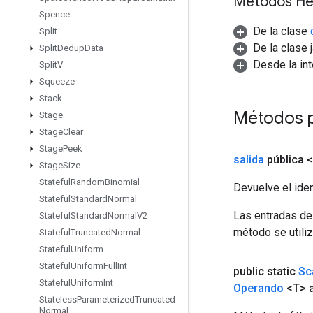
Métodos He
Spence
De la clase
Split
De la clase 
Split
Dedup
Data
Desde la in
Split
V
Squeeze
Stack
Métodos 
Stage
Stage
Clear
Stage
Peek
salida
pública 
Stage
Size
Stateful
Random
Binomial
Devuelve el iden
Stateful
Standard
Normal
Las entradas de
Stateful
Standard
Normal
V2
método se utiliz
Stateful
Truncated
Normal
Stateful
Uniform
Stateful
Uniform
Full
Int
public static
Sc
Stateful
Uniform
Int
Operando
<T> a
Stateless
Parameterized
Truncated
Normal