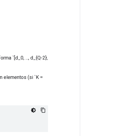
rma `[d_0, ..., d_{Q-2},
en elementos (si `K =