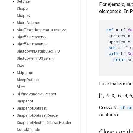
Set
Size
Por ejemplo, su
Shape
elementos. En Py
Shape
N
Shard
Dataset
ref
=
 tf
.
Va
Shuffle
And
Repeat
Dataset
V2
 indices 
=
 
Shuffle
Dataset
V2
 updates 
=
 
Shuffle
Dataset
V3
sub
=
 tf
.
s
Shutdown
Distributed
TPU
with
 tf
.
Se
Shutdown
TPUSystem
print
 se
Size
Skipgram
Sleep
Dataset
La actualización 
Slice
Sliding
Window
Dataset
[1, -9, 3, -6, -4, 6
Snapshot
Consulte
tf.sc
Snapshot
Dataset
sectores.
Snapshot
Dataset
Reader
Snapshot
Nested
Dataset
Reader
Sobol
Sample
Clases anid