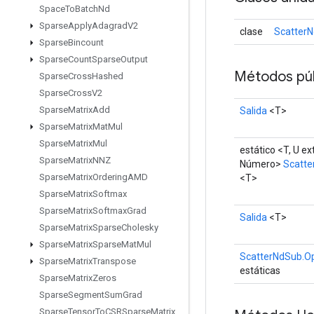
Space
To
Batch
Nd
Sparse
Apply
Adagrad
V2
clase
Scatter
Sparse
Bincount
Sparse
Count
Sparse
Output
Métodos púb
Sparse
Cross
Hashed
Sparse
Cross
V2
Sparse
Matrix
Add
Salida
<T>
Sparse
Matrix
Mat
Mul
Sparse
Matrix
Mul
estático <T, U ex
Sparse
Matrix
NNZ
Número>
Scatt
Sparse
Matrix
Ordering
AMD
<T>
Sparse
Matrix
Softmax
Sparse
Matrix
Softmax
Grad
Salida
<T>
Sparse
Matrix
Sparse
Cholesky
Sparse
Matrix
Sparse
Mat
Mul
ScatterNdSub.O
Sparse
Matrix
Transpose
estáticas
Sparse
Matrix
Zeros
Sparse
Segment
Sum
Grad
Sparse
Tensor
To
CSRSparse
Matrix