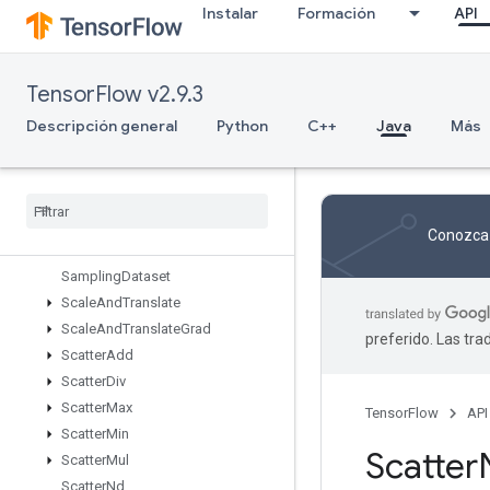
Instalar
Formación
API
RiscSlice
RiscSort
RiscSqueeze
TensorFlow v2.9.3
RiscSub
RiscTranspose
Descripción general
Python
C++
Java
Más
RiscTriangularSolve
Risc
Unary
Rng
Read
And
Skip
Rng
Skip
Conozca 
Roll
Sampling
Dataset
Scale
And
Translate
Scale
And
Translate
Grad
preferido. Las tr
Scatter
Add
Scatter
Div
Scatter
Max
TensorFlow
API
Scatter
Min
Scatter
Scatter
Mul
Scatter
Nd