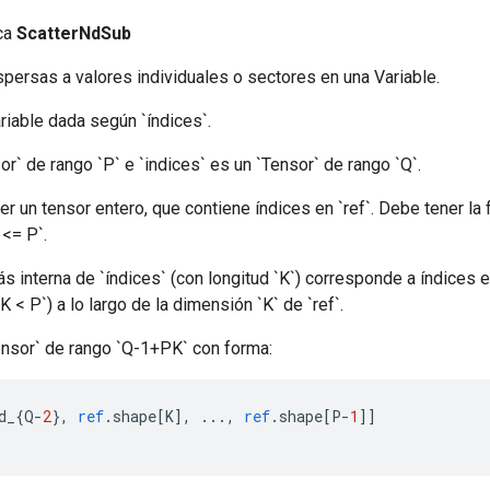
ica
ScatterNdSub
spersas a valores individuales o sectores en una Variable.
riable dada según `índices`.
sor` de rango `P` e `indices` es un `Tensor` de rango `Q`.
r un tensor entero, que contiene índices en `ref`. Debe tener la fo
 <= P`.
 interna de `índices` (con longitud `K`) corresponde a índices 
`K < P`) a lo largo de la dimensión `K` de `ref`.
ensor` de rango `Q-1+PK` con forma:
d_
{
Q
-
2
},
ref
.
shape
[
K
],
...,
ref
.
shape
[
P
-
1
]]