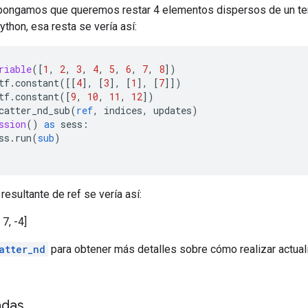
pongamos que queremos restar 4 elementos dispersos de un te
thon, esa resta se vería así:
riable
([
1
,
2
,
3
,
4
,
5
,
6
,
7
,
8
])
tf
.
constant
([[
4
],
[
3
],
[
1
],
[
7
]])
tf
.
constant
([
9
,
10
,
11
,
12
])
catter_nd_sub
(
ref
,
 indices
,
 updates
)
ssion
()
as
 sess
:
ss
.
run
(
sub
)
resultante de ref se vería así:
, 7, -4]
atter_nd
para obtener más detalles sobre cómo realizar actual
adas