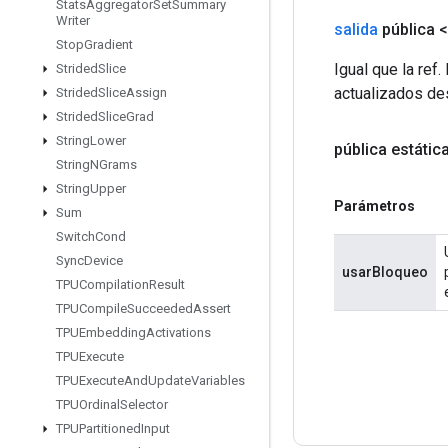
Stats
Aggregator
Set
Summary
Writer
salida
pública 
Stop
Gradient
Igual que la re
Strided
Slice
actualizados des
Strided
Slice
Assign
Strided
Slice
Grad
String
Lower
pública estátic
String
NGrams
String
Upper
Parámetros
Sum
Switch
Cond
Sync
Device
usarBloqueo
TPUCompilation
Result
TPUCompile
Succeeded
Assert
TPUEmbedding
Activations
TPUExecute
TPUExecute
And
Update
Variables
TPUOrdinal
Selector
TPUPartitioned
Input