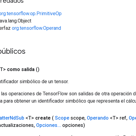
redados
org.tensorflow.op.PrimitiveOp
java.lang.Object
terfaz
org.tensorflow.Operand
públicos
<T>
como salida
()
tificador simbólico de un tensor.
 las operaciones de TensorFlow son salidas de otra operación 
a para obtener un identificador simbólico que representa el cálcu
atter
Nd
Sub
<T>
create
(
Scope
scope
,
Operando
<T> ref
,
Op
ctualizaciones
,
Opciones
.
.
.
opciones)