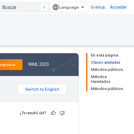
/
GitHub
Acceder
En esta página
Clases anidadas
WiML 2023.
imposio
Métodos públicos
Métodos
Heredados
Métodos públicos
¿Te resultó útil?