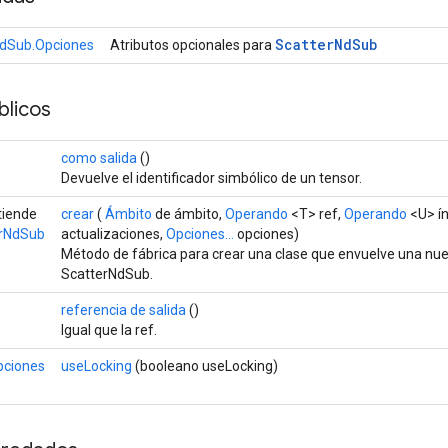
Scatter
Nd
Sub
NdSub.Opciones
Atributos opcionales para
licos
como salida
()
Devuelve el identificador simbólico de un tensor.
tiende
crear
(
Ámbito
de ámbito,
Operando
<T> ref,
Operando
<U> ín
erNdSub
actualizaciones,
Opciones...
opciones)
Método de fábrica para crear una clase que envuelve una nu
ScatterNdSub.
referencia de salida
()
Igual que la ref.
pciones
useLocking
(booleano useLocking)