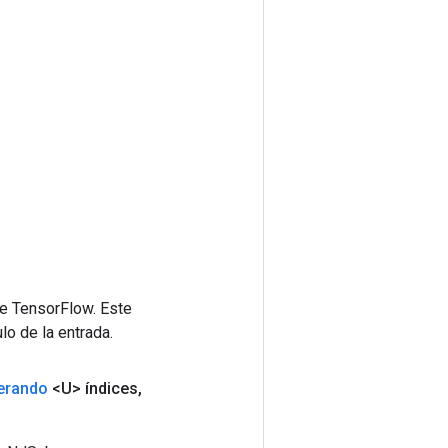
de TensorFlow. Este
lo de la entrada.
erando
<U> índices
,