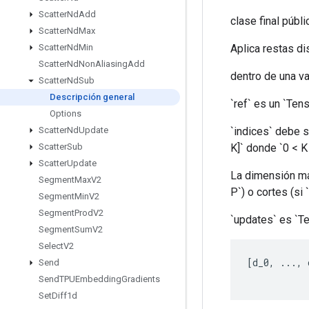
Scatter
Nd
Add
clase final públ
Scatter
Nd
Max
Aplica restas di
Scatter
Nd
Min
Scatter
Nd
Non
Aliasing
Add
dentro de una va
Scatter
Nd
Sub
Descripción general
`ref` es un `Ten
Options
`indices` debe se
Scatter
Nd
Update
K]` donde `0 < K
Scatter
Sub
Scatter
Update
La dimensión más
Segment
Max
V2
P`) o cortes (si 
Segment
Min
V2
Segment
Prod
V2
`updates` es `T
Segment
Sum
V2
Select
V2
[
d_0
,
...,
 
Send
Send
TPUEmbedding
Gradients
Set
Diff1d