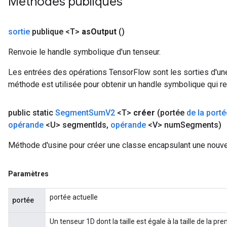
Méthodes publiques
sortie
publique <T>
as
Output
()
Renvoie le handle symbolique d'un tenseur.
Les entrées des opérations TensorFlow sont les sorties d'une
méthode est utilisée pour obtenir un handle symbolique qui rep
public static
Segment
Sum
V2
<T>
créer
(portée
de la porté
opérande
<U> segment
Ids
,
opérande
<V> num
Segments)
Méthode d'usine pour créer une classe encapsulant une nou
Paramètres
portée actuelle
portée
Un tenseur 1D dont la taille est égale à la taille de la 