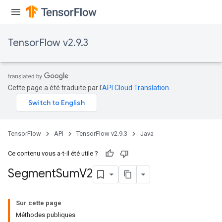
TensorFlow v2.9.3
Cette page a été traduite par l'
API Cloud Translation
.
TensorFlow
API
TensorFlow v2.9.3
Java
Ce contenu vous a-t-il été utile ?
Segment
Sum
V2
Sur cette page
Méthodes publiques