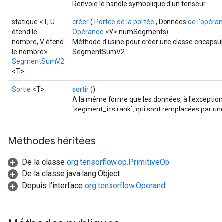
Renvoie le handle symbolique d'un tenseur.
statique <T, U
créer
(
Portée de la portée
, Données
de l'opéra
étend le
Opérande
<V> numSegments)
nombre, V étend
Méthode d'usine pour créer une classe encapsul
le nombre>
SegmentSumV2.
SegmentSumV2
<T>
Sortie
<T>
sortir
()
A la même forme que les données, à l'exceptio
`segment_ids.rank`, qui sont remplacées par un
Méthodes héritées
De la classe
org.tensorflow.op.PrimitiveOp
De la classe java.lang.Object
Depuis l'interface
org.tensorflow.Operand