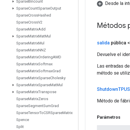
Sparse
Bincount
Desde la in
Sparse
Count
Sparse
Output
Sparse
Cross
Hashed
Sparse
Cross
V2
Métodos 
Sparse
Matrix
Add
Sparse
Matrix
Mat
Mul
salida
pública 
Sparse
Matrix
Mul
Sparse
Matrix
NNZ
Devuelve el iden
Sparse
Matrix
Ordering
AMD
Sparse
Matrix
Softmax
Las entradas de
Sparse
Matrix
Softmax
Grad
método se utiliz
Sparse
Matrix
Sparse
Cholesky
Sparse
Matrix
Sparse
Mat
Mul
Shutdown
TPUS
Sparse
Matrix
Transpose
Sparse
Matrix
Zeros
Método de fábri
Sparse
Segment
Sum
Grad
Sparse
Tensor
To
CSRSparse
Matrix
Parámetros
Spence
Split