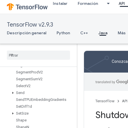
Instalar
Formación
API
ScatterNdAdd
ScatterNdMax
ScatterNdMin
TensorFlow v2.9.3
ScatterNdNonAliasingAdd
ScatterNdSub
Descripción general
Python
C++
Java
Más
ScatterNdUpdate
Scatter
Sub
Scatter
Update
Segment
Max
V2
Conozca 
Segment
Min
V2
Segment
Prod
V2
Segment
Sum
V2
Select
V2
Send
Send
TPUEmbedding
Gradients
TensorFlow
API
Set
Diff1d
Shutdo
Set
Size
Shape
Shape
N