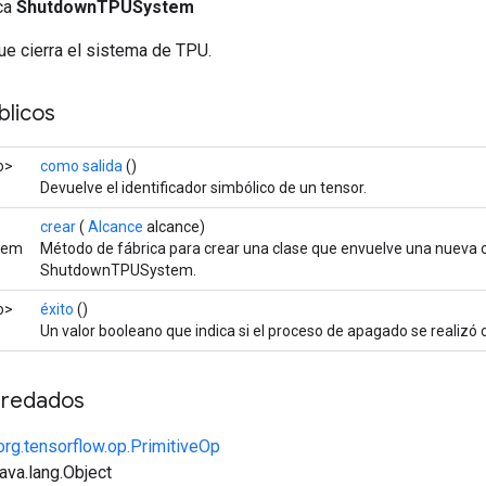
ica
ShutdownTPUSystem
ue cierra el sistema de TPU.
licos
o>
como salida
()
Devuelve el identificador simbólico de un tensor.
crear
(
Alcance
alcance)
tem
Método de fábrica para crear una clase que envuelve una nueva 
ShutdownTPUSystem.
o>
éxito
()
Un valor booleano que indica si el proceso de apagado se realizó
redados
org.tensorflow.op.PrimitiveOp
java.lang.Object