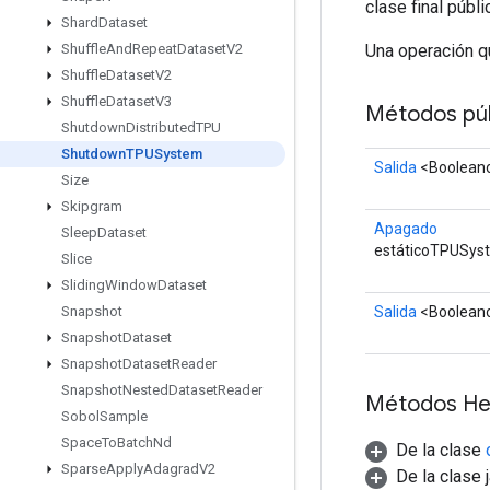
clase final públ
Shard
Dataset
Una operación q
Shuffle
And
Repeat
Dataset
V2
Shuffle
Dataset
V2
Shuffle
Dataset
V3
Métodos púb
Shutdown
Distributed
TPU
Shutdown
TPUSystem
Salida
<Boolean
Size
Skipgram
Apagado
Sleep
Dataset
estáticoTPUSys
Slice
Sliding
Window
Dataset
Salida
<Boolean
Snapshot
Snapshot
Dataset
Snapshot
Dataset
Reader
Snapshot
Nested
Dataset
Reader
Métodos He
Sobol
Sample
Space
To
Batch
Nd
De la clase
Sparse
Apply
Adagrad
V2
De la clase 