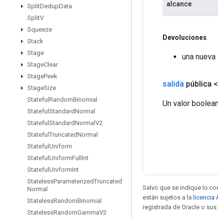
alcance
Split
Dedup
Data
Split
V
Squeeze
Devoluciones
Stack
Stage
una nueva
Stage
Clear
Stage
Peek
salida
pública 
Stage
Size
Stateful
Random
Binomial
Un valor boolea
Stateful
Standard
Normal
Stateful
Standard
Normal
V2
Stateful
Truncated
Normal
Stateful
Uniform
Stateful
Uniform
Full
Int
Stateful
Uniform
Int
Stateless
Parameterized
Truncated
Salvo que se indique lo con
Normal
están sujetos a la
licencia
Stateless
Random
Binomial
registrada de Oracle o sus 
Stateless
Random
Gamma
V2