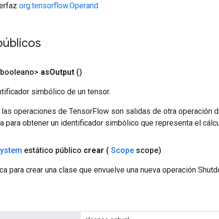
terfaz
org.tensorflow.Operand
públicos
<booleano>
as
Output
()
tificador simbólico de un tensor.
 las operaciones de TensorFlow son salidas de otra operación 
a para obtener un identificador simbólico que representa el cálcu
ystem
estático público
crear
(
Scope
scope)
ca para crear una clase que envuelve una nueva operación Sh