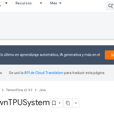
Recursos
Más
lo último en aprendizaje automático, IA generativa y más en el
S
Se usó la
API de Cloud Translation
para traducir esta página.
TensorFlow v2.9.3
Java
wn
TPUSystem