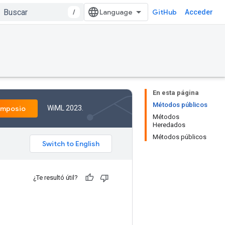
/
GitHub
Acceder
En esta página
Métodos públicos
WiML 2023.
imposio
Métodos
Heredados
Métodos públicos
¿Te resultó útil?