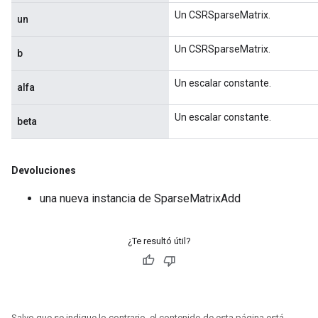
Un CSRSparseMatrix.
un
Un CSRSparseMatrix.
b
Un escalar constante.
alfa
Un escalar constante.
beta
Devoluciones
una nueva instancia de SparseMatrixAdd
¿Te resultó útil?
Salvo que se indique lo contrario, el contenido de esta página está