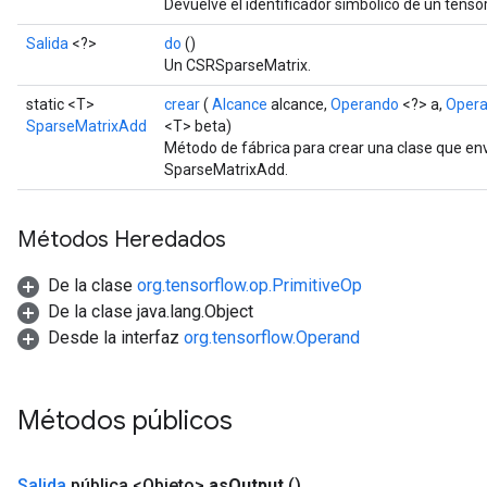
Devuelve el identificador simbólico de un tensor
Salida
<?>
do
()
Un CSRSparseMatrix.
static <T>
crear
(
Alcance
alcance,
Operando
<?> a,
Oper
SparseMatrixAdd
<T> beta)
Método de fábrica para crear una clase que e
SparseMatrixAdd.
Métodos Heredados
De la clase
org.tensorflow.op.PrimitiveOp
De la clase java.lang.Object
Desde la interfaz
org.tensorflow.Operand
Métodos públicos
Salida
pública <Objeto>
as
Output
()