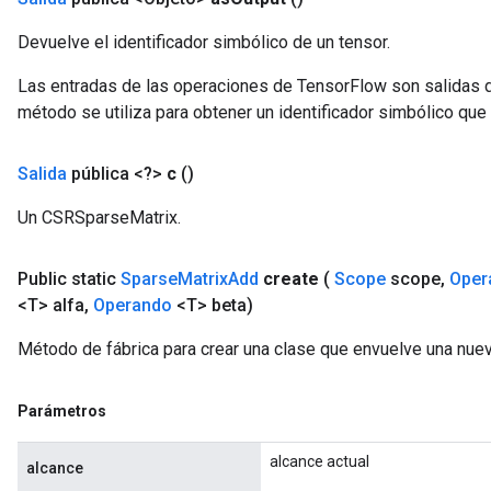
Devuelve el identificador simbólico de un tensor.
Las entradas de las operaciones de TensorFlow son salidas d
método se utiliza para obtener un identificador simbólico que 
Salida
pública <?>
c
()
x
Un CSRSparseMatrix.
Public static
Sparse
Matrix
Add
create
(
Scope
scope
,
Oper
<T> alfa
,
Operando
<T> beta)
Método de fábrica para crear una clase que envuelve una nue
Parámetros
alcance actual
alcance