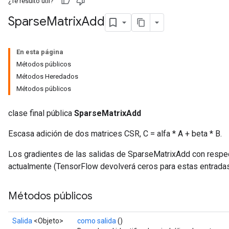
¿Te resultó útil?
Sparse
Matrix
Add
En esta página
Métodos públicos
Métodos Heredados
Métodos públicos
clase final pública
SparseMatrixAdd
Escasa adición de dos matrices CSR, C = alfa * A + beta * B.
Los gradientes de las salidas de SparseMatrixAdd con respect
actualmente (TensorFlow devolverá ceros para estas entradas
Métodos públicos
Salida
<Objeto>
como salida
()