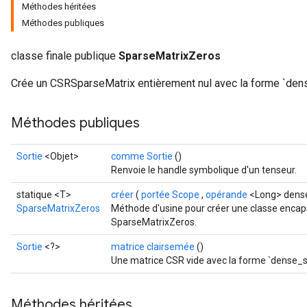
Méthodes héritées
Méthodes publiques
classe finale publique
SparseMatrixZeros
Crée un CSRSparseMatrix entièrement nul avec la forme `den
Méthodes publiques
Sortie
<Objet>
comme Sortie
()
Renvoie le handle symbolique d'un tenseur.
statique <T>
créer
(
portée Scope
,
opérande
<Long> dense
SparseMatrixZeros
Méthode d'usine pour créer une classe encap
SparseMatrixZeros.
Sortie
<?>
matrice clairsemée
()
Une matrice CSR vide avec la forme `dense_
Méthodes héritées