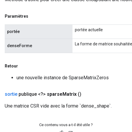
x
Paramètres
portée actuelle
portée
La forme de matrice souhaitée
denseForme
Retour
une nouvelle instance de SparseMatrixZeros
sortie
publique <?>
sparse
Matrix
()
Une matrice CSR vide avec la forme `dense_shape`.
Ce contenu vous a-t-il été utile ?