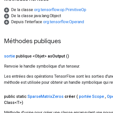
De la classe
org.tensorflow.op.PrimitiveOp
De la classe java.lang.Object
Depuis l'interface
org.tensorflow.Operand
Méthodes publiques
sortie
publique <Objet>
as
Output
()
Renvoie le handle symbolique d'un tenseur.
Les entrées des opérations TensorFlow sont les sorties d'une
méthode est utilisée pour obtenir un handle symbolique qui rep
public static
Sparse
Matrix
Zeros
créer
(
portée Scope
,
Op
Class<T>)
Méthode d'usine pour créer une classe encapsulant une nouve