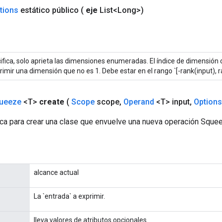
tions
estático público
(
eje
List<Long>)
ifica, solo aprieta las dimensiones enumeradas. El índice de dimensión
imir una dimensión que no es 1. Debe estar en el rango `[-rank(input), ra
ueeze
<T>
create
(
Scope
scope
,
Operand
<T> input
,
Options
ca para crear una clase que envuelve una nueva operación Sque
alcance actual
La `entrada` a exprimir.
lleva valores de atributos opcionales