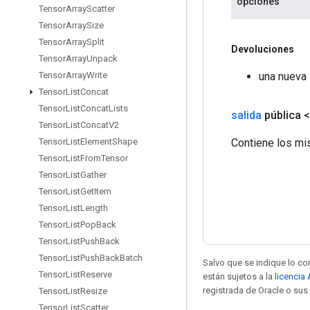
opciones
Tensor
Array
Scatter
Tensor
Array
Size
Tensor
Array
Split
Devoluciones
Tensor
Array
Unpack
una nueva
Tensor
Array
Write
Tensor
List
Concat
Tensor
List
Concat
Lists
salida
pública 
Tensor
List
Concat
V2
Contiene los mi
Tensor
List
Element
Shape
Tensor
List
From
Tensor
Tensor
List
Gather
Tensor
List
Get
Item
Tensor
List
Length
Tensor
List
Pop
Back
Tensor
List
Push
Back
Tensor
List
Push
Back
Batch
Salvo que se indique lo con
Tensor
List
Reserve
están sujetos a la
licencia
registrada de Oracle o sus 
Tensor
List
Resize
Tensor
List
Scatter