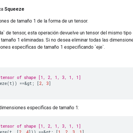
ica
Squeeze
ones de tamaño 1 de la forma de un tensor.
a` de tensor, esta operación devuelve un tensor del mismo tipo
tamaño 1 eliminadas. Si no desea eliminar todas las dimension
iones específicas de tamaño 1 especificando `eje`.
tensor of shape [1, 2, 1, 3, 1, 1]
eze
(
t
))
==&
gt
;
[
2
,
3
]
r dimensiones específicas de tamaño 1:
tensor of shape [1, 2, 1, 3, 1, 1]
eze
(
t
,
[
2
,
4
]))
==&
gt
;
[
1
,
2
,
3
,
1
]