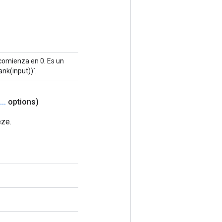
 comienza en 0. Es un
nk(input))`.
.
.
.
options)
eze.