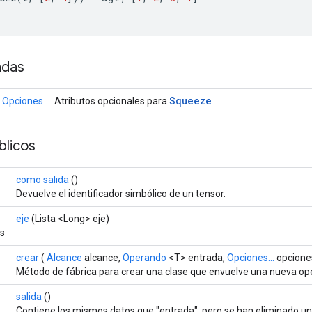
adas
Squeeze
.Opciones
Atributos opcionales para
licos
como salida
()
Devuelve el identificador simbólico de un tensor.
eje
(Lista <Long> eje)
es
crear
(
Alcance
alcance,
Operando
<T> entrada,
Opciones...
opcione
Método de fábrica para crear una clase que envuelve una nueva o
salida
()
Contiene los mismos datos que "entrada", pero se han eliminado 