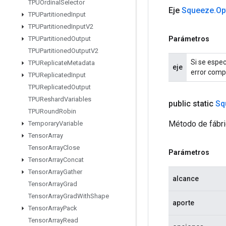
TPUOrdinal
Selector
Eje
Squeeze
.
Op
TPUPartitioned
Input
TPUPartitioned
Input
V2
Parámetros
TPUPartitioned
Output
TPUPartitioned
Output
V2
Si se espec
TPUReplicate
Metadata
eje
error compr
TPUReplicated
Input
TPUReplicated
Output
TPUReshard
Variables
public static
Sq
TPURound
Robin
Método de fábri
Temporary
Variable
Tensor
Array
Tensor
Array
Close
Parámetros
Tensor
Array
Concat
Tensor
Array
Gather
alcance
Tensor
Array
Grad
Tensor
Array
Grad
With
Shape
aporte
Tensor
Array
Pack
Tensor
Array
Read