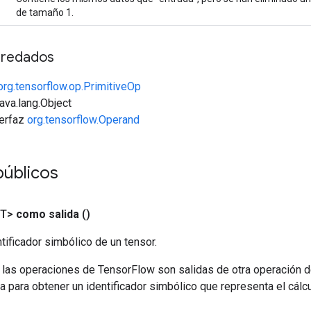
de tamaño 1.
redados
org.tensorflow.op.PrimitiveOp
java.lang.Object
terfaz
org.tensorflow.Operand
públicos
<T>
como salida
()
tificador simbólico de un tensor.
 las operaciones de TensorFlow son salidas de otra operación 
a para obtener un identificador simbólico que representa el cálcu