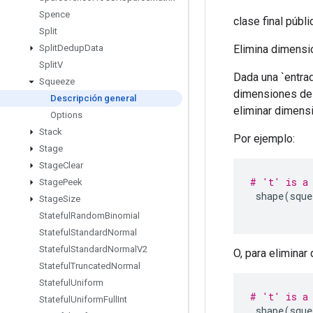
Spence
clase final públ
Split
Elimina dimensi
Split
Dedup
Data
Split
V
Dada una `entrad
Squeeze
dimensiones de 
Descripción general
eliminar dimens
Options
Stack
Por ejemplo:
Stage
Stage
Clear
# 't' is a 
Stage
Peek
 shape
(
sque
Stage
Size
Stateful
Random
Binomial
Stateful
Standard
Normal
Stateful
Standard
Normal
V2
O, para elimina
Stateful
Truncated
Normal
Stateful
Uniform
# 't' is a 
Stateful
Uniform
Full
Int
 shape
(
sque