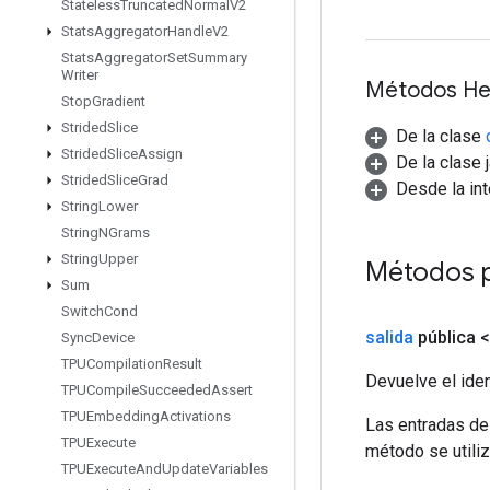
Stateless
Truncated
Normal
V2
Stats
Aggregator
Handle
V2
Stats
Aggregator
Set
Summary
Writer
Métodos He
Stop
Gradient
Strided
Slice
De la clase
Strided
Slice
Assign
De la clase 
Strided
Slice
Grad
Desde la in
String
Lower
String
NGrams
String
Upper
Métodos 
Sum
Switch
Cond
salida
pública 
Sync
Device
TPUCompilation
Result
Devuelve el iden
TPUCompile
Succeeded
Assert
TPUEmbedding
Activations
Las entradas de
TPUExecute
método se utiliz
TPUExecute
And
Update
Variables