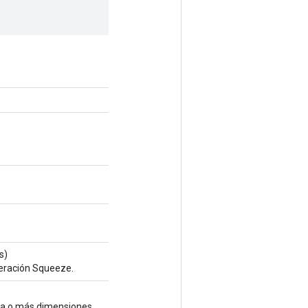
s)
peración Squeeze.
una o más dimensiones