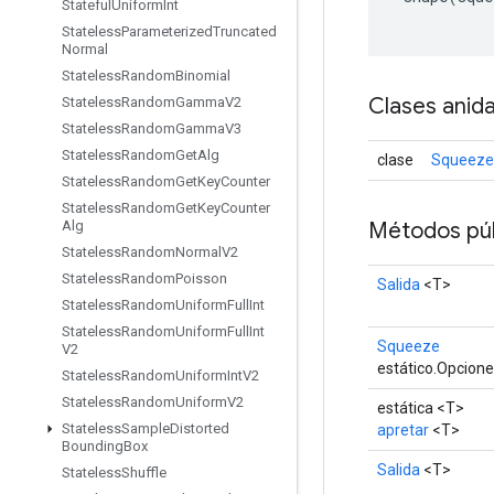
Stateful
Uniform
Int
Stateless
Parameterized
Truncated
Normal
Stateless
Random
Binomial
Clases anid
Stateless
Random
Gamma
V2
Stateless
Random
Gamma
V3
Stateless
Random
Get
Alg
clase
Squeeze
Stateless
Random
Get
Key
Counter
Stateless
Random
Get
Key
Counter
Métodos púb
Alg
Stateless
Random
Normal
V2
Stateless
Random
Poisson
Salida
<T>
Stateless
Random
Uniform
Full
Int
Stateless
Random
Uniform
Full
Int
Squeeze
V2
estático.Opcion
Stateless
Random
Uniform
Int
V2
Stateless
Random
Uniform
V2
estática <T>
Stateless
Sample
Distorted
apretar
<T>
Bounding
Box
Salida
<T>
Stateless
Shuffle