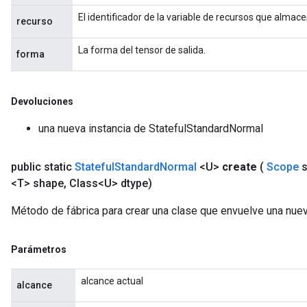
El identificador de la variable de recursos que almac
recurso
La forma del tensor de salida.
forma
Devoluciones
una nueva instancia de StatefulStandardNormal
public static
Stateful
Standard
Normal
<U>
create
(
Scope
s
<T> shape
,
Class<U> dtype)
Método de fábrica para crear una clase que envuelve una nue
Parámetros
alcance actual
alcance