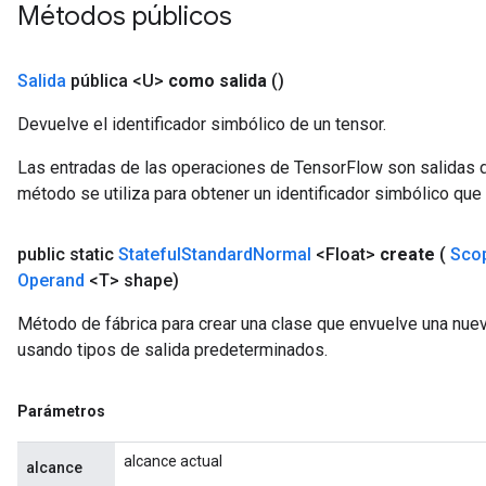
Métodos públicos
Salida
pública <U>
como salida
()
Devuelve el identificador simbólico de un tensor.
Las entradas de las operaciones de TensorFlow son salidas d
método se utiliza para obtener un identificador simbólico que 
public static
Stateful
Standard
Normal
<Float>
create
(
Sco
Operand
<T> shape)
Método de fábrica para crear una clase que envuelve una nue
usando tipos de salida predeterminados.
Parámetros
alcance actual
alcance