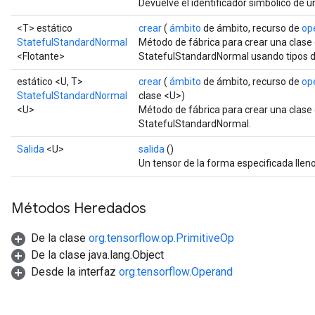
Devuelve el identificador simbólico de u
<T> estático
crear
(
ámbito
de ámbito, recurso de
op
x
StatefulStandardNormal
Método de fábrica para crear una clas
<Flotante>
StatefulStandardNormal usando tipos d
estático <U, T>
crear
(
ámbito
de ámbito, recurso de
op
StatefulStandardNormal
clase <U>)
<U>
Método de fábrica para crear una clas
StatefulStandardNormal.
Salida
<U>
salida
()
Un tensor de la forma especificada llen
Métodos Heredados
De la clase
org.tensorflow.op.PrimitiveOp
De la clase java.lang.Object
Desde la interfaz
org.tensorflow.Operand