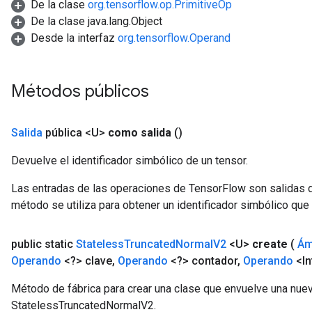
De la clase
org.tensorflow.op.PrimitiveOp
De la clase java.lang.Object
Desde la interfaz
org.tensorflow.Operand
Métodos públicos
Salida
pública <U>
como salida
()
Devuelve el identificador simbólico de un tensor.
Las entradas de las operaciones de TensorFlow son salidas d
método se utiliza para obtener un identificador simbólico que 
public static
Stateless
Truncated
Normal
V2
<U>
create
(
Ám
Operando
<?> clave
,
Operando
<?> contador
,
Operando
<In
Método de fábrica para crear una clase que envuelve una nue
StatelessTruncatedNormalV2.