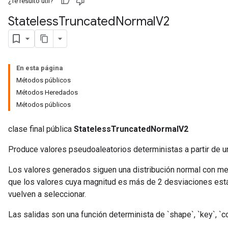
¿Te resultó útil?
Stateless
Truncated
Normal
V2
En esta página
Métodos públicos
x
Métodos Heredados
Métodos públicos
clase final pública
StatelessTruncatedNormalV2
Produce valores pseudoaleatorios deterministas a partir de un
Los valores generados siguen una distribución normal con me
que los valores cuya magnitud es más de 2 desviaciones está
vuelven a seleccionar.
Las salidas son una función determinista de `shape`, `key`, `cou