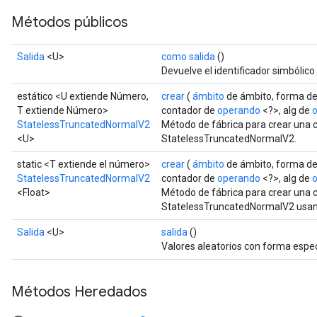
Métodos públicos
Salida
<U>
como salida
()
Devuelve el identificador simbólico
estático <U extiende Número,
crear
(
ámbito
de ámbito, forma d
T extiende Número>
contador de
operando
<?>, alg de
StatelessTruncatedNormalV2
Método de fábrica para crear una 
<U>
StatelessTruncatedNormalV2.
static <T extiende el número>
crear
(
ámbito
de ámbito, forma d
StatelessTruncatedNormalV2
contador de
operando
<?>, alg de
<Float>
Método de fábrica para crear una 
StatelessTruncatedNormalV2 usand
Salida
<U>
salida
()
Valores aleatorios con forma espec
Métodos Heredados