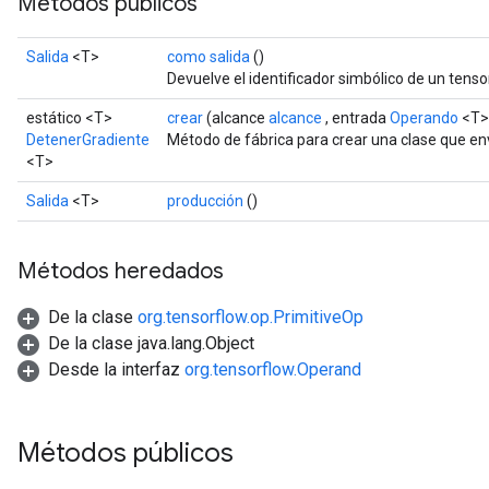
Métodos públicos
Salida
<T>
como salida
()
Devuelve el identificador simbólico de un tensor
estático <T>
crear
(alcance
alcance
, entrada
Operando
<T>
DetenerGradiente
Método de fábrica para crear una clase que e
<T>
Salida
<T>
producción
()
Métodos heredados
De la clase
org.tensorflow.op.PrimitiveOp
De la clase java.lang.Object
Desde la interfaz
org.tensorflow.Operand
Métodos públicos