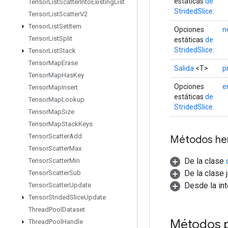
estáticas
de
Tensor
List
Scatter
Into
Existing
List
StridedSlice.
Tensor
List
Scatter
V2
Tensor
List
Set
Item
Opciones
n
Tensor
List
Split
estáticas
de
StridedSlice.
Tensor
List
Stack
Tensor
Map
Erase
Salida
<T>
p
Tensor
Map
Has
Key
Opciones
e
Tensor
Map
Insert
estáticas
de
Tensor
Map
Lookup
StridedSlice.
Tensor
Map
Size
Tensor
Map
Stack
Keys
Tensor
Scatter
Add
Métodos he
Tensor
Scatter
Max
De la clase
Tensor
Scatter
Min
De la clase 
Tensor
Scatter
Sub
Desde la in
Tensor
Scatter
Update
Tensor
Strided
Slice
Update
Thread
Pool
Dataset
Métodos 
Thread
Pool
Handle