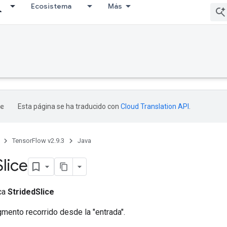
Ecosistema
Más
Esta página se ha traducido con
Cloud Translation API
.
TensorFlow v2.9.3
Java
Slice
ica
StridedSlice
mento recorrido desde la "entrada".