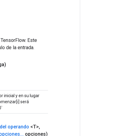
 TensorFlow. Este
lo de la entrada.
ga)
r inicial y en su lugar
comenzar[i] será
0`
del operando
<T>
,
opciones
.
.
.
opciones)