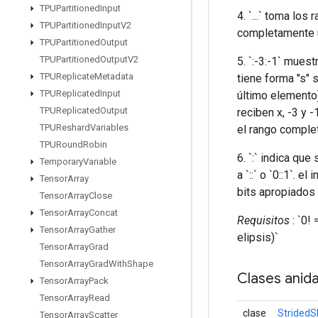
TPUPartitioned
Input
4. `...` toma l
TPUPartitioned
Input
V2
completamente u
TPUPartitioned
Output
TPUPartitioned
Output
V2
5. `:-3:-1` mues
TPUReplicate
Metadata
tiene forma "s" s
TPUReplicated
Input
último elemento)
TPUReplicated
Output
reciben x, -3 y -
TPUReshard
Variables
el rango complet
TPURound
Robin
6. `:` indica qu
Temporary
Variable
a `::` o `0::1`. 
Tensor
Array
bits apropiados
Tensor
Array
Close
Tensor
Array
Concat
Requisitos
: `0!
Tensor
Array
Gather
elipsis)`
Tensor
Array
Grad
Tensor
Array
Grad
With
Shape
Clases anid
Tensor
Array
Pack
Tensor
Array
Read
clase
StridedS
Tensor
Array
Scatter