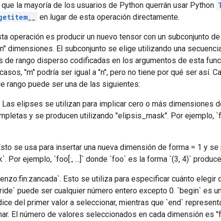
 que la mayoría de los usuarios de Python querrán usar Python
getitem__
en lugar de esta operación directamente.
esta operación es producir un nuevo tensor con un subconjunto d
"n" dimensiones. El subconjunto se elige utilizando una secuenci
s de rango disperso codificadas en los argumentos de esta func
casos, "m" podría ser igual a "n", pero no tiene por qué ser así. 
e rango puede ser una de las siguientes:
..). Las elipses se utilizan para implicar cero o más dimensiones 
letas y se producen utilizando "elipsis_mask". Por ejemplo, `fo
 Esto se usa para insertar una nueva dimensión de forma = 1 y s
Por ejemplo, `foo[:, ...]` donde `foo` es la forma `(3, 4)` produce 
enzo:fin:zancada`. Esto se utiliza para especificar cuánto elegir
tride` puede ser cualquier número entero excepto 0. `begin` es 
dice del primer valor a seleccionar, mientras que `end` representa
nar. El número de valores seleccionados en cada dimensión es "f