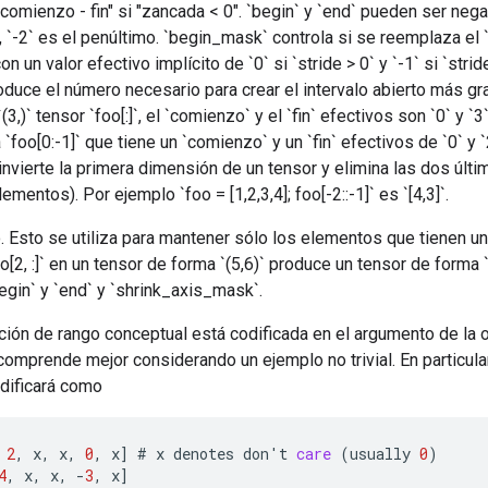
"comienzo - fin" si "zancada < 0". `begin` y `end` pueden ser neg
 `-2` es el penúltimo. `begin_mask` controla si se reemplaza el 
n un valor efectivo implícito de `0` si `stride > 0` y `-1` si `str
duce el número necesario para crear el intervalo abierto más gr
3,)` tensor `foo[:]`, el `comienzo` y el `fin` efectivos son `0` y 
 `foo[0:-1]` que tiene un `comienzo` y un `fin` efectivos de `0` y 
e invierte la primera dimensión de un tensor y elimina las dos últi
lementos). Por ejemplo `foo = [1,2,3,4]; foo[-2::-1]` es `[4,3]`.
o. Esto se utiliza para mantener sólo los elementos que tienen u
o[2, :]` en un tensor de forma `(5,6)` produce un tensor de forma `
egin` y `end` y `shrink_axis_mask`.
ión de rango conceptual está codificada en el argumento de la 
comprende mejor considerando un ejemplo no trivial. En particular,
 codificará como
2
,
x
,
x
,
0
,
x
]
#
x
denotes
don
'
t
care
(
usually
0
)
4
,
x
,
x
,
-
3
,
x
]