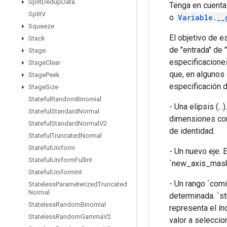
Split
Dedup
Data
Tenga en cuenta
Split
V
o
Variable.__
Squeeze
El objetivo de 
Stack
de "entrada" de 
Stage
especificacione
Stage
Clear
que, en algunos 
Stage
Peek
especificación d
Stage
Size
Stateful
Random
Binomial
- Una elipsis (.
Stateful
Standard
Normal
dimensiones comp
Stateful
Standard
Normal
V2
de identidad.
Stateful
Truncated
Normal
Stateful
Uniform
- Un nuevo eje.
Stateful
Uniform
Full
Int
`new_axis_mask`. 
Stateful
Uniform
Int
- Un rango `comi
Stateless
Parameterized
Truncated
Normal
determinada. `s
Stateless
Random
Binomial
representa el ín
Stateless
Random
Gamma
V2
valor a seleccio