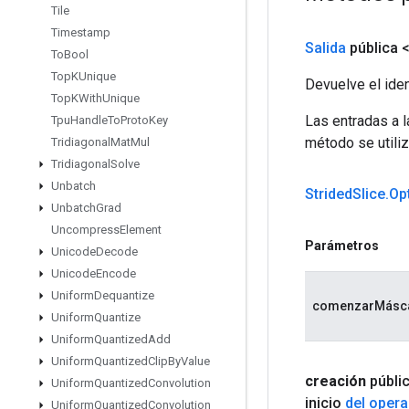
Tile
Timestamp
Salida
pública 
To
Bool
Top
KUnique
Devuelve el iden
Top
KWith
Unique
Las entradas a 
Tpu
Handle
To
Proto
Key
método se utiliz
Tridiagonal
Mat
Mul
Tridiagonal
Solve
Unbatch
Strided
Slice
.
Op
Unbatch
Grad
Uncompress
Element
Parámetros
Unicode
Decode
Unicode
Encode
Uniform
Dequantize
comenzarMásc
Uniform
Quantize
Uniform
Quantized
Add
Uniform
Quantized
Clip
By
Value
creación
públi
Uniform
Quantized
Convolution
inicio
del oper
Uniform
Quantized
Convolution