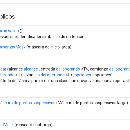
licos
omo salida
()
evuelve el identificador simbólico de un tensor.
omenzarMask
(máscara de inicio larga)
rear
(alcance
alcance
, entrada
del operando
<T>, comienzo
del operan
perando
<U>, avances
del operando
<U>,
opciones...
opciones)
étodo de fábrica para crear una clase que envuelve una nueva operació
áscara de puntos suspensivos
(Máscara de puntos suspensivos larga)
ndMask
(máscara final larga)