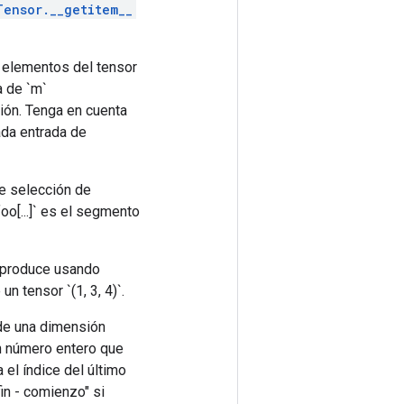
Tensor.__getitem__
e elementos del tensor
a de `m`
ión. Tenga en cuenta
Cada entrada de
de selección de
o[...]` es el segmento
e produce usando
un tensor `(1, 3, 4)`.
 de una dimensión
un número entero que
 el índice del último
in - comienzo" si