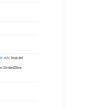
do
<U>, final del
n StridedSlice.