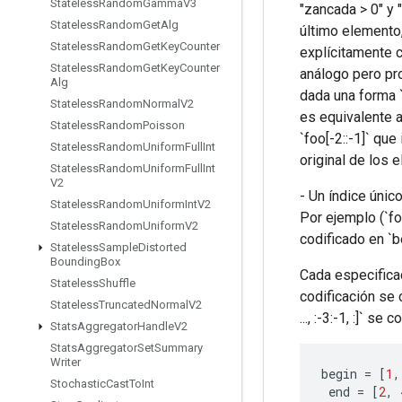
Stateless
Random
Gamma
V3
"zancada > 0" y 
Stateless
Random
Get
Alg
último elemento,
Stateless
Random
Get
Key
Counter
explícitamente co
Stateless
Random
Get
Key
Counter
análogo pero pro
Alg
dada una forma `(
Stateless
Random
Normal
V2
es equivalente a
Stateless
Random
Poisson
`foo[-2::-1]` qu
Stateless
Random
Uniform
Full
Int
original de los e
Stateless
Random
Uniform
Full
Int
V2
- Un índice únic
Stateless
Random
Uniform
Int
V2
Por ejemplo (`fo
Stateless
Random
Uniform
V2
codificado en `b
Stateless
Sample
Distorted
Bounding
Box
Cada especificac
Stateless
Shuffle
codificación se 
Stateless
Truncated
Normal
V2
..., :-3:-1, :]` se
Stats
Aggregator
Handle
V2
Stats
Aggregator
Set
Summary
Writer
begin
=
[
1
,
Stochastic
Cast
To
Int
end
=
[
2
,