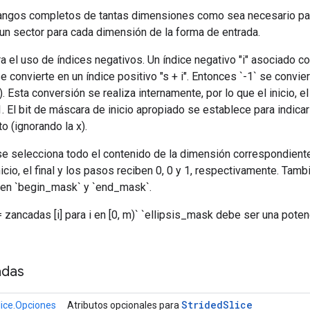
os rangos completos de tantas dimensiones como sea necesario pa
n sector para cada dimensión de la forma de entrada.
tra el uso de índices negativos. Un índice negativo "i" asociado 
e convierte en un índice positivo "s + i". Entonces `-1` se conviert
. Esta conversión se realiza internamente, por lo que el inicio, el
1. El bit de máscara de inicio apropiado se establece para indicar
o (ignorando la x).
e se selecciona todo el contenido de la dimensión correspondient
el inicio, el final y los pasos reciben 0, 0 y 1, respectivamente. Tam
 en `begin_mask` y `end_mask`.
 = zancadas [i] para i en [0, m)` `ellipsis_mask debe ser una pote
adas
Strided
Slice
lice.Opciones
Atributos opcionales para