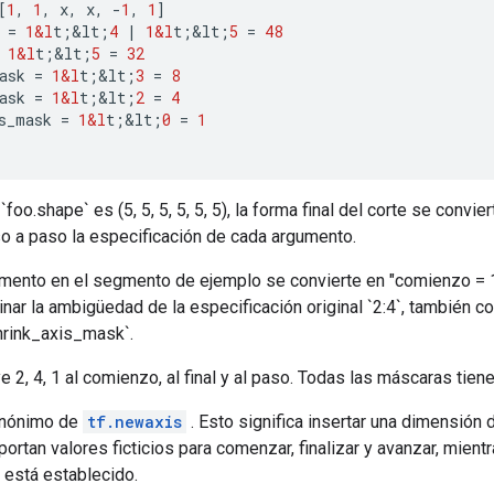
[
1
,
1
,
x
,
x
,
-
1
,
1
]
=
1&l
t
;
&
lt
;
4
|
1&l
t
;
&
lt
;
5
=
48
1&l
t
;
&
lt
;
5
=
32
ask
=
1&l
t
;
&
lt
;
3
=
8
ask
=
1&l
t
;
&
lt
;
2
=
4
s_mask
=
1&l
t
;
&
lt
;
0
=
1
foo.shape` es (5, 5, 5, 5, 5, 5), la forma final del corte se convierte
 a paso la especificación de cada argumento.
gumento en el segmento de ejemplo se convierte en "comienzo = 1
minar la ambigüedad de la especificación original `2:4`, también c
hrink_axis_mask`.
ye 2, 4, 1 al comienzo, al final y al paso. Todas las máscaras tien
inónimo de
tf.newaxis
. Esto significa insertar una dimensión 
portan valores ficticios para comenzar, finalizar y avanzar, mientr
está establecido.