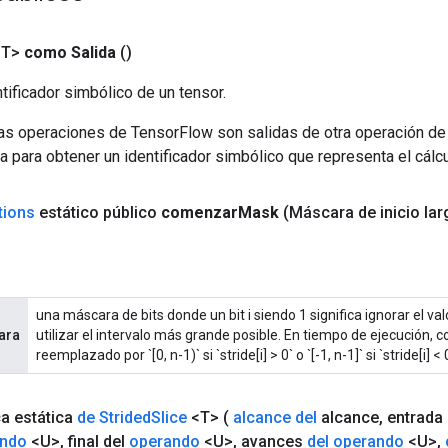
<T>
como Salida
()
tificador simbólico de un tensor.
las operaciones de TensorFlow son salidas de otra operación de
a para obtener un identificador simbólico que representa el cálcu
tions
estático público
comenzar
Mask
(Máscara de inicio lar
una máscara de bits donde un bit i siendo 1 significa ignorar el valo
ara
utilizar el intervalo más grande posible. En tiempo de ejecución, 
reemplazado por `[0, n-1)` si `stride[i] > 0` o `[-1, n-1]` si `stride[i] < 
ca estática
de Strided
Slice
<T>
(
alcance del
alcance
,
entrada
ando
<U>
,
final del
operando
<U>
,
avances
del operando
<U>
,