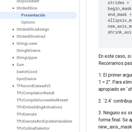
Stop
Gradient
strides
=
begin_mask
Strided
Slice
end_mask
=
Presentación
ellipsis_m
Options
new_axis_m
Strided
Slice
Assign
shrink_axi
Strided
Slice
Grad
String
Lower
String
NGrams
En este caso, si `
String
Upper
Recorramos paso
Sum
Switch
Cond
1. El primer ar
Sync
Device
1 = 2". Para eli
TFRecord
Dataset
V2
apropiado en `s
TPUCompilation
Result
TPUCompile
Succeeded
Assert
2. `2:4` contribu
TPUEmbedding
Activations
3. Ninguno es s
TPUExecute
forma final. Se a
TPUExecute
And
Update
Variables
new_axis_mask 
TPUOrdinal
Selector