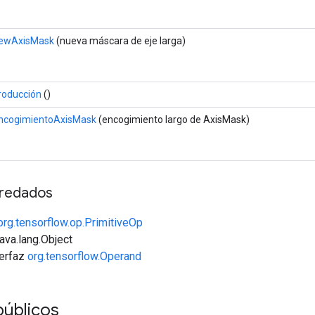
ewAxisMask
(nueva máscara de eje larga)
roducción
()
ncogimientoAxisMask
(encogimiento largo de AxisMask)
redados
org.tensorflow.op.PrimitiveOp
java.lang.Object
terfaz
org.tensorflow.Operand
públicos