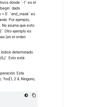
ativos donde `-1` es el
`begin` dado
ide < 0`. `end_mask` es
ande. Por ejemplo,
`3`. No asuma que esto
`2`. Otro ejemplo es
mas (en el orden
n índice determinado.
(6,)`. Esto está
operación. Esta
 `foo[1, 2:4, Ninguno,