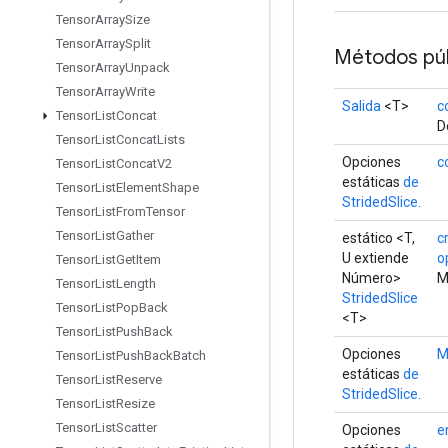
Tensor
Array
Size
Tensor
Array
Split
Métodos púb
Tensor
Array
Unpack
Tensor
Array
Write
Salida
<T>
c
Tensor
List
Concat
D
Tensor
List
Concat
Lists
Opciones
c
Tensor
List
Concat
V2
estáticas
de
Tensor
List
Element
Shape
StridedSlice.
Tensor
List
From
Tensor
Tensor
List
Gather
estático <T,
c
U extiende
o
Tensor
List
Get
Item
Número>
M
Tensor
List
Length
StridedSlice
Tensor
List
Pop
Back
<T>
Tensor
List
Push
Back
Opciones
M
Tensor
List
Push
Back
Batch
estáticas
de
Tensor
List
Reserve
StridedSlice.
Tensor
List
Resize
Tensor
List
Scatter
Opciones
e