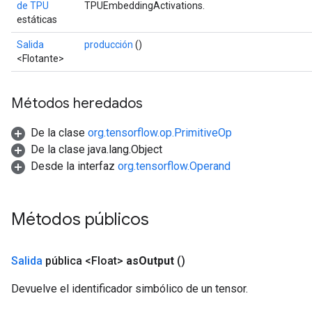
de TPU
TPUEmbeddingActivations.
estáticas
Salida
producción
()
<Flotante>
Métodos heredados
De la clase
org.tensorflow.op.PrimitiveOp
De la clase java.lang.Object
Desde la interfaz
org.tensorflow.Operand
Métodos públicos
Salida
pública <Float>
as
Output
()
Devuelve el identificador simbólico de un tensor.