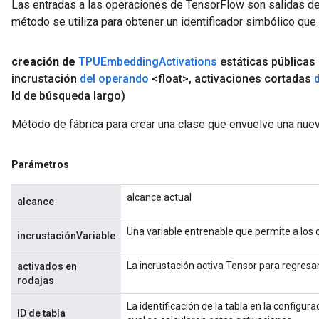
Las entradas a las operaciones de TensorFlow son salidas de
método se utiliza para obtener un identificador simbólico que 
creación de
TPUEmbedding
Activations
estáticas públicas
incrustación
del operando
<float>
,
activaciones cortadas
Id de búsqueda largo)
Método de fábrica para crear una clase que envuelve una nu
Parámetros
alcance actual
alcance
Una variable entrenable que permite a los
incrustaciónVariable
La incrustación activa Tensor para regresar
activados en
rodajas
La identificación de la tabla en la configura
ID de tabla